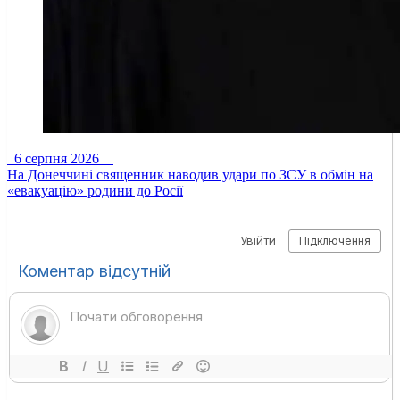
6 серпня 2026
На Донеччині священник наводив удари по ЗСУ в обмін на
«евакуацію» родини до Росії