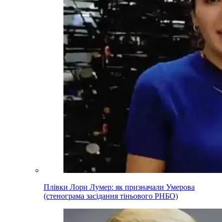
Плівки Лори Лумер: як призначали Умерова
(стенограма засідання тіньового РНБО)