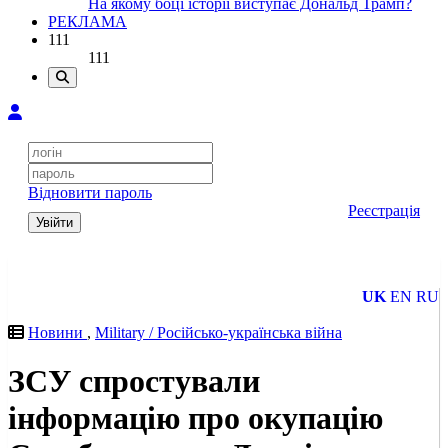
На якому боці історії виступає Дональд Трамп?
РЕКЛАМА
111
111
Відновити пароль
Реєстрація
Увійти
UK
EN
RU
Новини
,
Military / Російсько-українська війна
ЗСУ спростували
інформацію про окупацію