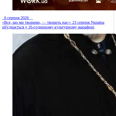
6 серпня 2026
«Все, що ми творимо, — творить нас»: 23 серпня Україна
об'єднається у 16-годинному культурному марафоні