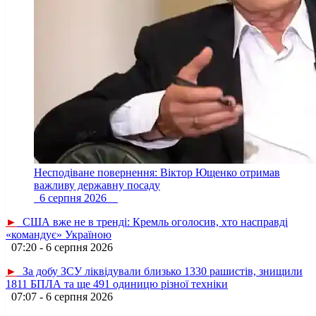
Несподіване повернення: Віктор Ющенко отримав
важливу державну посаду
6 серпня 2026
►
США вже не в тренді: Кремль оголосив, хто насправді
«командує» Україною
07:20 - 6 серпня 2026
►
За добу ЗСУ ліквідували близько 1330 рашистів, знищили
1811 БПЛА та ще 491 одиницю різної техніки
07:07 - 6 серпня 2026