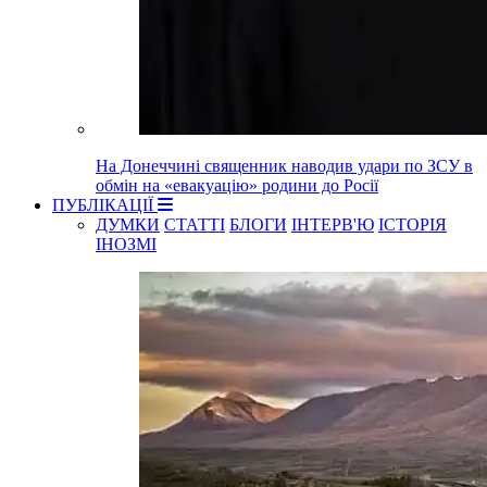
На Донеччині священник наводив удари по ЗСУ в
обмін на «евакуацію» родини до Росії
ПУБЛІКАЦІЇ
ДУМКИ
СТАТТІ
БЛОГИ
ІНТЕРВ'Ю
ІСТОРІЯ
ІНОЗМІ