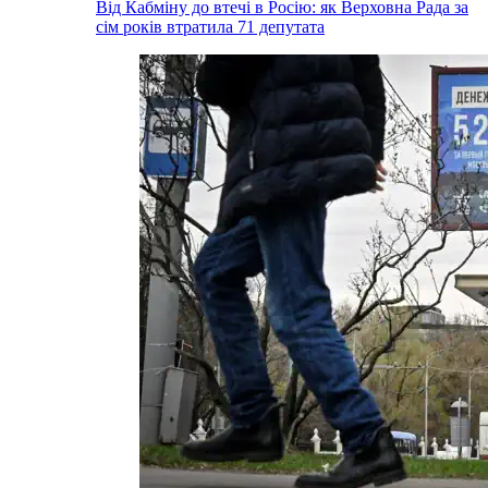
Від Кабміну до втечі в Росію: як Верховна Рада за
сім років втратила 71 депутата