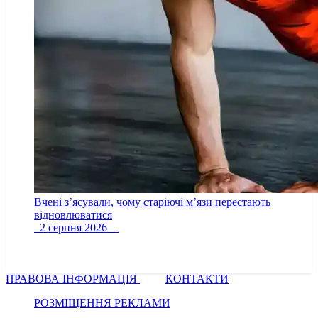
Вчені з’ясували, чому старіючі м’язи перестають
відновлюватися
2 серпня 2026
ПРАВОВА ІНФОРМАЦІЯ
КОНТАКТИ
РОЗМІЩЕННЯ РЕКЛАМИ