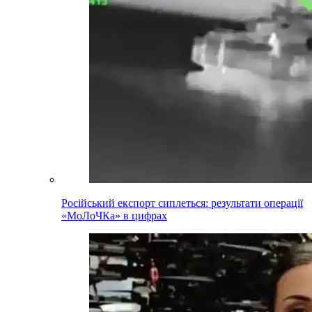
Російський експорт сиплеться: результати операції
«МоЛоЧКа» в цифрах