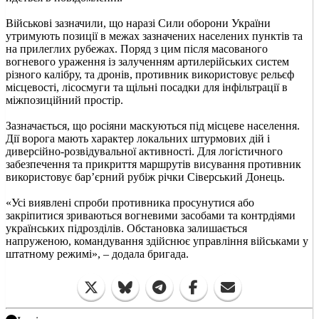
Військові зазначили, що наразі Сили оборони України
утримують позиції в межах зазначених населених пунктів та
на прилеглих рубежах. Поряд з цим після масованого
вогневого ураження із залученням артилерійських систем
різного калібру, та дронів, противник використовує рельєф
місцевості, лісосмуги та щільні посадки для інфільтрації в
міжпозиційний простір.
Зазначається, що росіяни маскуються під місцеве населення.
Дії ворога мають характер локальних штурмових дій і
диверсійно-розвідувальної активності. Для логістичного
забезпечення та прикриття маршрутів висування противник
використовує бар’єрний рубіж річки Сіверський Донець.
«Усі виявлені спроби противника просунутися або
закріпитися зриваються вогневими засобами та контрдіями
українських підрозділів. Обстановка залишається
напруженою, командування здійснює управління військами у
штатному режимі», – додала бригада.