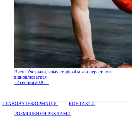
Вчені з’ясували, чому старіючі м’язи перестають
відновлюватися
2 серпня 2026
ПРАВОВА ІНФОРМАЦІЯ
КОНТАКТИ
РОЗМІЩЕННЯ РЕКЛАМИ