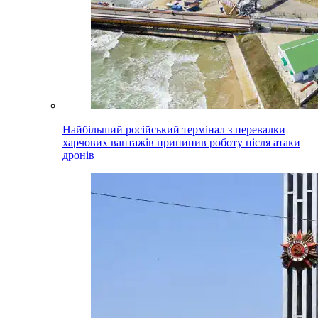
Найбільший російський термінал з перевалки
харчових вантажів припинив роботу після атаки
дронів