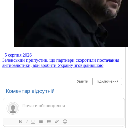
5 серпня 2026
Зеленський припустив, що партнери скоротили постачання
антибалістики, аби зробити Україну зговірливішою