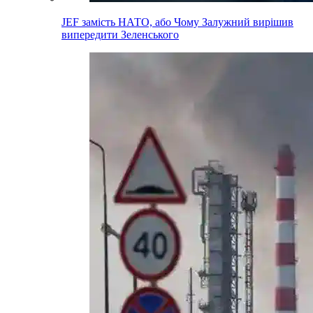
JEF замість НАТО, або Чому Залужний вирішив
випередити Зеленського