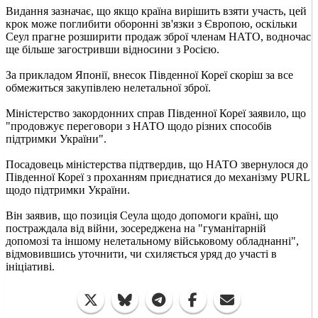
Видання зазначає, що якщо країна вирішить взяти участь, цей
крок може поглибити оборонні зв'язки з Європою, оскільки
Сеул прагне розширити продаж зброї членам НАТО, водночас
ще більше загостривши відносини з Росією.
За прикладом Японії, внесок Південної Кореї скоріш за все
обмежиться закупівлею нелетальної зброї.
Міністерство закордонних справ Південної Кореї заявило, що
"продовжує переговори з НАТО щодо різних способів
підтримки України".
Посадовець міністерства підтвердив, що НАТО звернулося до
Південної Кореї з проханням приєднатися до механізму PURL
щодо підтримки України.
Він заявив, що позиція Сеула щодо допомоги країні, що
постраждала від війни, зосереджена на "гуманітарній
допомозі та іншому нелетальному військовому обладнанні",
відмовившись уточнити, чи схиляється уряд до участі в
ініціативі.