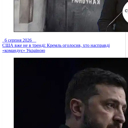
6 серпня 2026
США вже не в тренді: Кремль оголосив, хто насправді
«командує» Україною