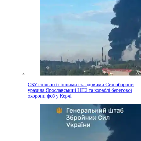
СБУ спільно із іншими складовими Сил оборони
уразила Ярославський НПЗ та кораблі берегової
охорони фсб у Керчі