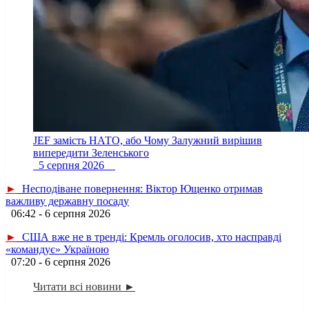
JEF замість НАТО, або Чому Залужний вирішив
випередити Зеленського
5 серпня 2026
►
Несподіване повернення: Віктор Ющенко отримав
важливу державну посаду
06:42 - 6 серпня 2026
►
США вже не в тренді: Кремль оголосив, хто насправді
«командує» Україною
07:20 - 6 серпня 2026
Читати всі новини ►