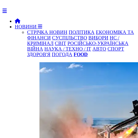
НОВИНИ
СТРІЧКА НОВИН
ПОЛІТИКА
ЕКОНОМІКА ТА
ФІНАНСИ
СУСПІЛЬСТВО
ВИБОРИ
НС /
КРИМІНАЛ
СВІТ
РОСІЙСЬКО-УКРАЇНСЬКА
ВІЙНА
НАУКА / ТЕХНО / IT
АВТО
СПОРТ
ЗДОРОВ'Я
ПОГОДА
FOOD