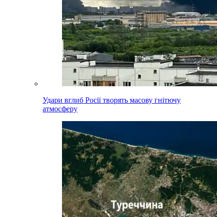
Удари вглиб Росії творять масову гнітючу
атмосферу