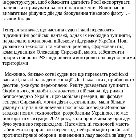
інфраструктури, щоб обмежити здатність Росії експортувати
паливо та отримувати валютні надходження. Водночас це
вимагатиме рішучих дій для блокування тіньового флоту", -
заявив Кларк.
Генерал зазначає, що частина суден і далі перевозить
підсанкційні російські вантажі, однак їх необхідно зупиняти,
паралельно посилюючи військову підтримку України. Нові
українські технології та мобільні резерви, сформовані під
командуванням Олександр Сирський, мають забезпечити
прорив оборони РФ і відновлення контролю над окупованими
територіями.
"Можливо, близько сотні суден все ще перевозять російські
вантажі, на які накладено санкції. Декілька з них, приблизно з
десяток, уже було перехоплено. Решту доведеться зупиняти.
Окрім цього, знадобиться додаткова військова підтримка
безпосередньо Україні, щоб мобільні резерви, які формує
генерал Сирський, могли діяти ефективніше, мали більшу
ударну силу та ліквідовували російські осередки.Водночас
завдяки новим технологіям, розробленим Україною, не має
повторитися ситуація 2023 року, коли бронетанкову бригаду
було зупинено перешкодами. Натомість ці технології мають
забезпечити прорив зон перешкод, нейтралізацію російської
протиповітряної оборони, виведення з ладу засобів зв’язку та