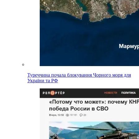
Туреччина почала блокування Чорного моря для
України та РФ