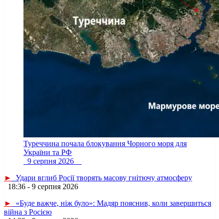
Туреччина почала блокування Чорного моря для
України та РФ
9 серпня 2026
►
Удари вглиб Росії творять масову гнітючу атмосферу
18:36 - 9 серпня 2026
►
«Буде важче, ніж було»: Мадяр пояснив, коли завершиться
війна з Росією