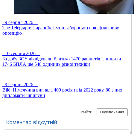
9 серпня 2026
The Telegraph: Параноїк Путін забороняє свою фальшиву
опозицію
10 серпня 2026
За добу ЗСУ ліквідували близько 1470 рашистів, знищили
1746 БПЛА ще 548 одиниць різної техніки
9 серпня 2026
Bild: Німеччина вигнала 400 росіян від 2022 року, 80 з них
дипломати-шпигуни