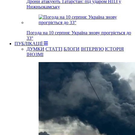
Дрони атакують Татарстан: під ударом НПЗ у
Нижньокамську
Погода на 10 серпня: Україна знову прогріється до
33°
ПУБЛІКАЦІЇ
ДУМКИ
СТАТТІ
БЛОГИ
ІНТЕРВ'Ю
ІСТОРІЯ
ІНОЗМІ