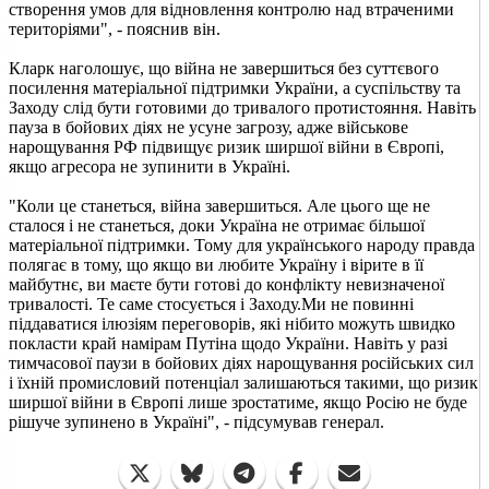
створення умов для відновлення контролю над втраченими
територіями", - пояснив він.
Кларк наголошує, що війна не завершиться без суттєвого
посилення матеріальної підтримки України, а суспільству та
Заходу слід бути готовими до тривалого протистояння. Навіть
пауза в бойових діях не усуне загрозу, адже військове
нарощування РФ підвищує ризик ширшої війни в Європі,
якщо агресора не зупинити в Україні.
"Коли це станеться, війна завершиться. Але цього ще не
сталося і не станеться, доки Україна не отримає більшої
матеріальної підтримки. Тому для українського народу правда
полягає в тому, що якщо ви любите Україну і вірите в її
майбутнє, ви маєте бути готові до конфлікту невизначеної
тривалості. Те саме стосується і Заходу.Ми не повинні
піддаватися ілюзіям переговорів, які нібито можуть швидко
покласти край намірам Путіна щодо України. Навіть у разі
тимчасової паузи в бойових діях нарощування російських сил
і їхній промисловий потенціал залишаються такими, що ризик
ширшої війни в Європі лише зростатиме, якщо Росію не буде
рішуче зупинено в Україні", - підсумував генерал.