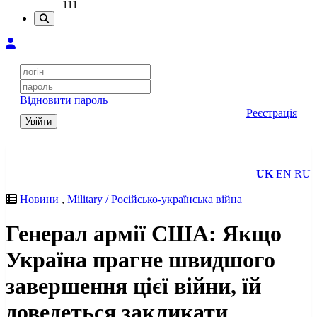
111
Відновити пароль
Реєстрація
Увійти
UK
EN
RU
Новини
,
Military / Російсько-українська війна
Генерал армії США: Якщо
Україна прагне швидшого
завершення цієї війни, їй
доведеться закликати