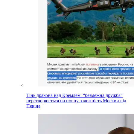
Тінь дракона над Кремлем: “безмежна дружба”
перетворюється на повну залежність Москви від
Пекіна