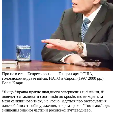
Про це в етері Еспресо розповів Генерал армії США,
головнокомандувач військ НАТО в Європі (1997-2000 рр.)
Веслі Кларк.
"Якщо Україна прагне швидшого завершення цієї війни, їй
доведеться закликати союзників до кроків, що виходять за
межі санкційного тиску на Росію. Йдеться про застосування
далекобійних засобів ураження, зокрема ракет "Томагавк", для
знищення значної частини російської вуглеводневої