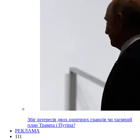
Збіг інтересів двох цинічних гравців чи таємний
план Трампа і Путіна?
РЕКЛАМА
111