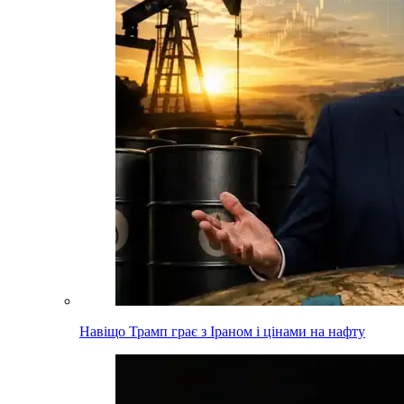
Навіщо Трамп грає з Іраном і цінами на нафту