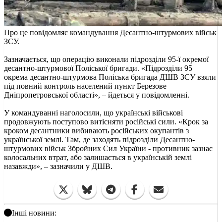
Про це повідомляє командування Десантно-штурмових військ
ЗСУ.
Зазначається, що операцію виконали підрозділи 95-ї окремої
десантно-штурмової Поліської бригади. «Підрозділи 95
окрема десантно-штурмова Поліська бригада ДШВ ЗСУ взяли
під повний контроль населений пункт Березове
Дніпропетровської області», – йдеться у повідомленні.
У командуванні наголосили, що українські військові
продовжують поступово витісняти російські сили. «Крок за
кроком десантники вибивають російських окупантів з
української землі. Там, де заходять підрозділи Десантно-
штурмових військ Збройних Сил України - противник зазнає
колосальних втрат, або залишається в українській землі
назавжди», – зазначили у ДШВ.
Інші новини: