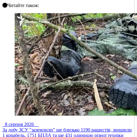
Читайте також:
8 серпня 2026
За добу ЗСУ "заземлили" ще близько 1190 рашистів, знищили
1 корабель, 1751 БПЛА та ще 431 одиницю різної техніки