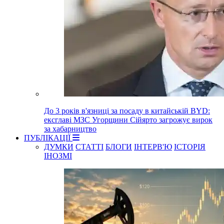
До 3 років в'язниці за посаду в китайській BYD:
ексглаві МЗС Угорщини Сійярто загрожує вирок
за хабарництво
ПУБЛІКАЦІЇ
ДУМКИ
СТАТТІ
БЛОГИ
ІНТЕРВ'Ю
ІСТОРІЯ
ІНОЗМІ