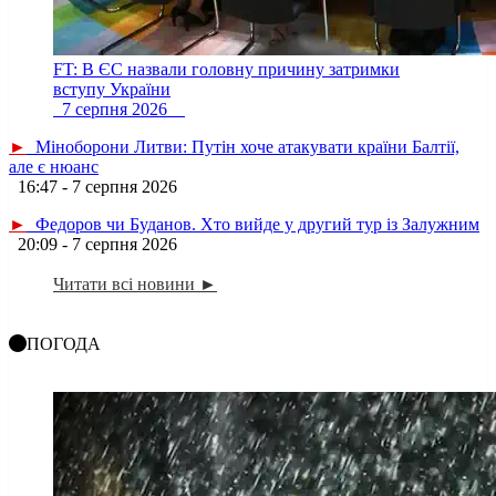
FT: В ЄС назвали головну причину затримки
вступу України
7 серпня 2026
►
Міноборони Литви: Путін хоче атакувати країни Балтії,
але є нюанс
16:47 - 7 серпня 2026
►
Федоров чи Буданов. Хто вийде у другий тур із Залужним
20:09 - 7 серпня 2026
Читати всі новини ►
ПОГОДА