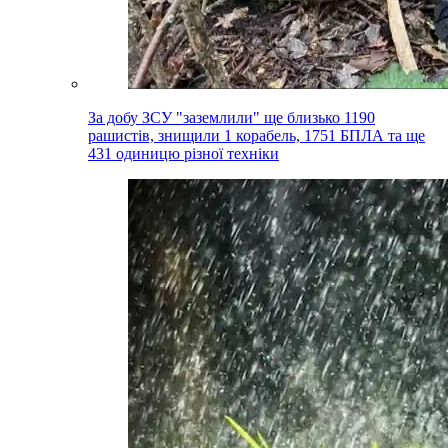
За добу ЗСУ "заземлили" ще близько 1190
рашистів, знищили 1 корабель, 1751 БПЛА та ще
431 одиницю різної техніки