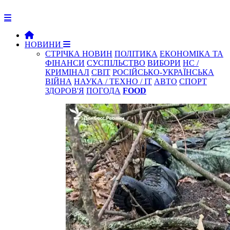
НОВИНИ
СТРІЧКА НОВИН
ПОЛІТИКА
ЕКОНОМІКА ТА
ФІНАНСИ
СУСПІЛЬСТВО
ВИБОРИ
НС /
КРИМІНАЛ
СВІТ
РОСІЙСЬКО-УКРАЇНСЬКА
ВІЙНА
НАУКА / ТЕХНО / IT
АВТО
СПОРТ
ЗДОРОВ'Я
ПОГОДА
FOOD