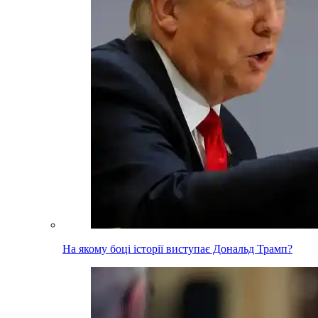
На якому боці історії виступає Дональд Трамп?