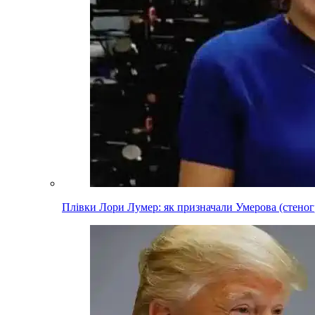
Плівки Лори Лумер: як призначали Умерова (стеног