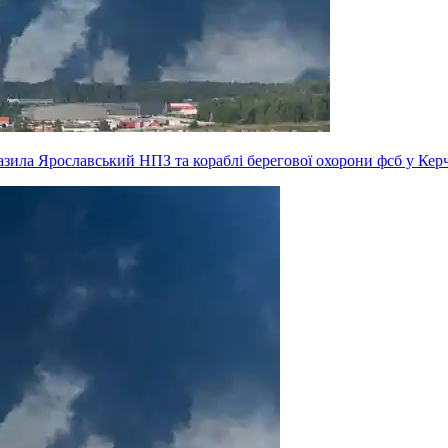
зила Ярославський НПЗ та кораблі берегової охорони фсб у Керч