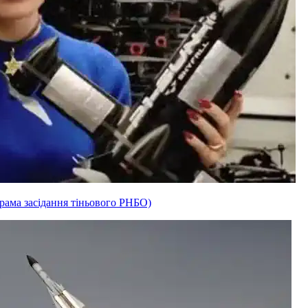
рама засідання тіньового РНБО)