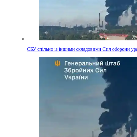
СБУ спільно із іншими складовими Сил оборони ура