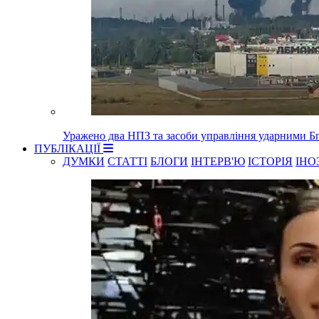
Уражено два НПЗ та засоби управління ударними 
ПУБЛІКАЦІЇ
ДУМКИ
СТАТТІ
БЛОГИ
ІНТЕРВ'Ю
ІСТОРІЯ
ІНО