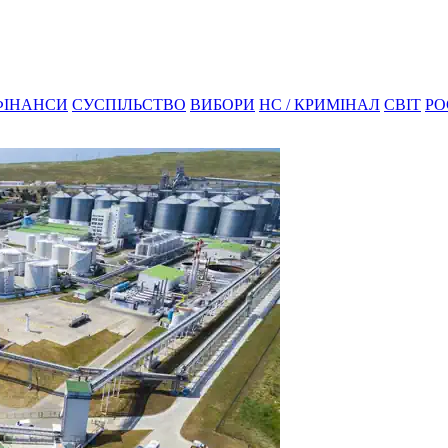
ФІНАНСИ
СУСПІЛЬСТВО
ВИБОРИ
НС / КРИМІНАЛ
СВІТ
РО