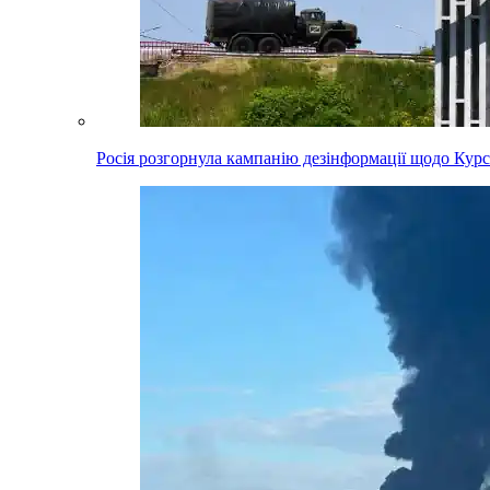
Росія розгорнула кампанію дезінформації щодо Курс