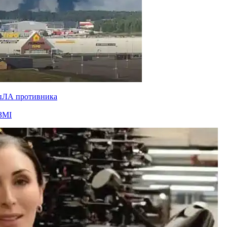
БпЛА противника
ЗМІ