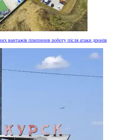
вих вантажів припинив роботу після атаки дронів