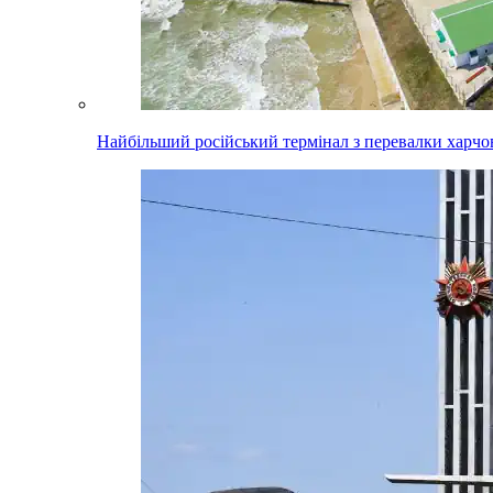
Найбільший російський термінал з перевалки харчо