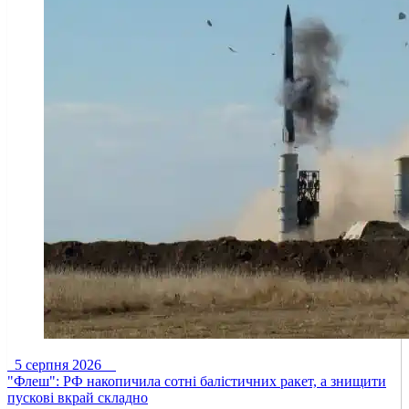
5 серпня 2026
"Флеш": РФ накопичила сотні балістичних ракет, а знищити
пускові вкрай складно