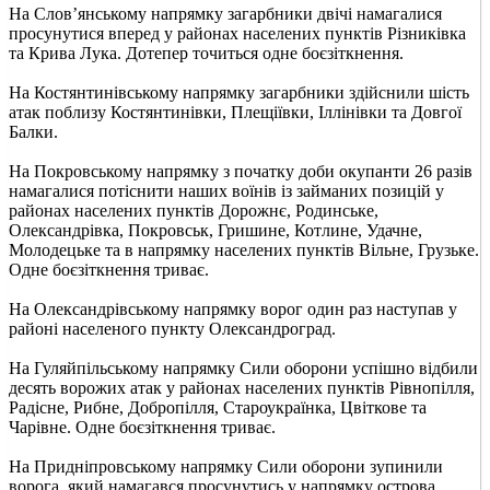
На Слов’янському напрямку загарбники двічі намагалися
просунутися вперед у районах населених пунктів Різниківка
та Крива Лука. Дотепер точиться одне боєзіткнення.
На Костянтинівському напрямку загарбники здійснили шість
атак поблизу Костянтинівки, Плещіївки, Іллінівки та Довгої
Балки.
На Покровському напрямку з початку доби окупанти 26 разів
намагалися потіснити наших воїнів із займаних позицій у
районах населених пунктів Дорожнє, Родинське,
Олександрівка, Покровськ, Гришине, Котлине, Удачне,
Молодецьке та в напрямку населених пунктів Вільне, Грузьке.
Одне боєзіткнення триває.
На Олександрівському напрямку ворог один раз наступав у
районі населеного пункту Олександроград.
На Гуляйпільському напрямку Сили оборони успішно відбили
десять ворожих атак у районах населених пунктів Рівнопілля,
Радісне, Рибне, Добропілля, Староукраїнка, Цвіткове та
Чарівне. Одне боєзіткнення триває.
На Придніпровському напрямку Сили оборони зупинили
ворога, який намагався просунутись у напрямку острова