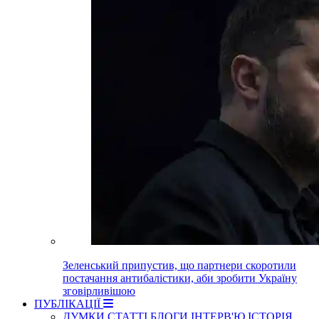
Зеленський припустив, що партнери скоротили
постачання антибалістики, аби зробити Україну
зговірливішою
ПУБЛІКАЦІЇ
ДУМКИ
СТАТТІ
БЛОГИ
ІНТЕРВ'Ю
ІСТОРІЯ