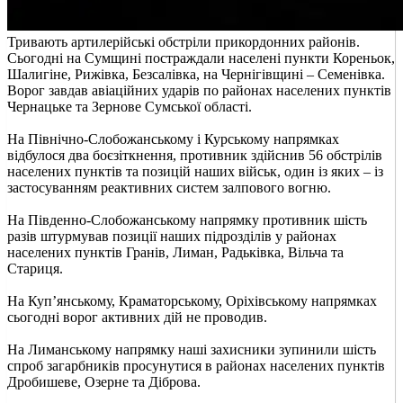
Тривають артилерійські обстріли прикордонних районів.
Сьогодні на Сумщині постраждали населені пункти Кореньок,
Шалигіне, Рижівка, Безсалівка, на Чернігівщині – Семенівка.
Ворог завдав авіаційних ударів по районах населених пунктів
Чернацьке та Зернове Сумської області.
На Північно-Слобожанському і Курському напрямках
відбулося два боєзіткнення, противник здійснив 56 обстрілів
населених пунктів та позицій наших військ, один із яких – із
застосуванням реактивних систем залпового вогню.
На Південно-Слобожанському напрямку противник шість
разів штурмував позиції наших підрозділів у районах
населених пунктів Гранів, Лиман, Радьківка, Вільча та
Стариця.
На Куп’янському, Краматорському, Оріхівському напрямках
сьогодні ворог активних дій не проводив.
На Лиманському напрямку наші захисники зупинили шість
спроб загарбників просунутися в районах населених пунктів
Дробишеве, Озерне та Діброва.