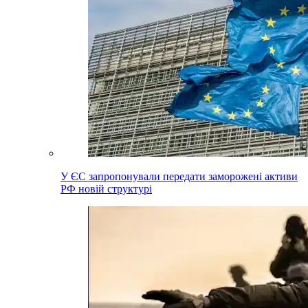
У ЄС запропонували передати заморожені активи
РФ новій структурі