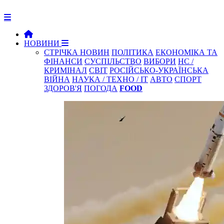
НОВИНИ
СТРІЧКА НОВИН
ПОЛІТИКА
ЕКОНОМІКА ТА
ФІНАНСИ
СУСПІЛЬСТВО
ВИБОРИ
НС /
КРИМІНАЛ
СВІТ
РОСІЙСЬКО-УКРАЇНСЬКА
ВІЙНА
НАУКА / ТЕХНО / IT
АВТО
СПОРТ
ЗДОРОВ'Я
ПОГОДА
FOOD