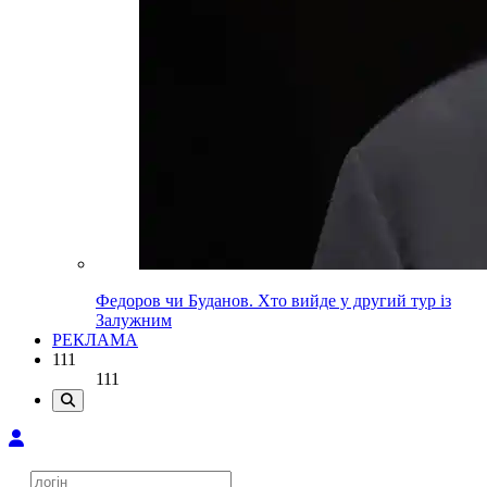
Федоров чи Буданов. Хто вийде у другий тур із
Залужним
РЕКЛАМА
111
111