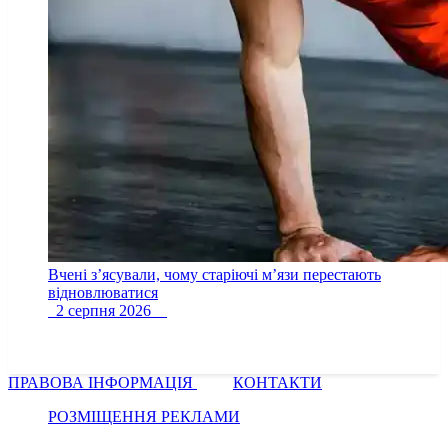
Вчені з’ясували, чому старіючі м’язи перестають
відновлюватися
2 серпня 2026
ПРАВОВА ІНФОРМАЦІЯ
КОНТАКТИ
РОЗМІЩЕННЯ РЕКЛАМИ