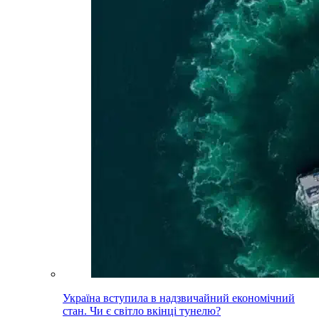
Україна вступила в надзвичайний економічний
стан. Чи є світло вкінці тунелю?