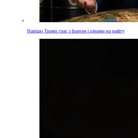
Навіщо Трамп грає з Іраном і цінами на нафту