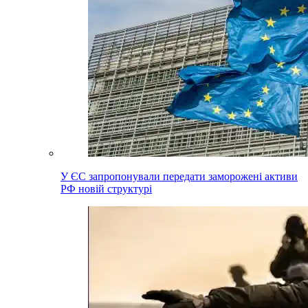
У ЄС запропонували передати заморожені активи
РФ новій структурі