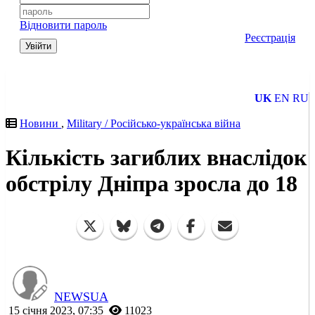
Відновити пароль
Реєстрація
Увійти
UK
EN
RU
Новини
,
Military / Російсько-українська війна
Кількість загиблих внаслідок
обстрілу Дніпра зросла до 18
NEWSUA
15 січня 2023, 07:35
11023