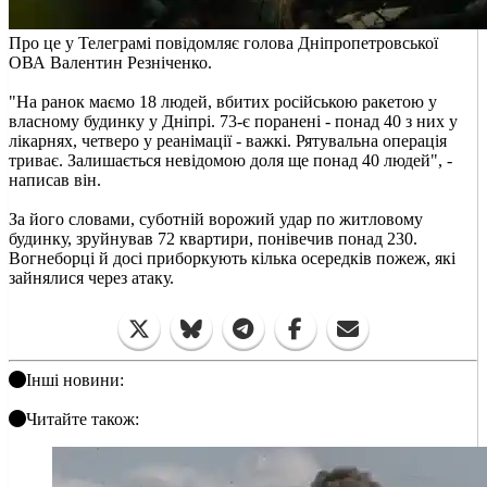
Про це у Телеграмі повідомляє голова Дніпропетровської
ОВА Валентин Резніченко.
"На ранок маємо 18 людей, вбитих російською ракетою у
власному будинку у Дніпрі. 73-є поранені - понад 40 з них у
лікарнях, четверо у реанiмацiї - важкі. Рятувальна операція
триває. Залишається невідомою доля ще понад 40 людей", -
написав він.
За його словами, суботній ворожий удар по житловому
будинку, зруйнував 72 квартири, понівечив понад 230.
Вогнеборці й досі приборкують кілька осередків пожеж, які
зайнялися через атаку.
Інші новини:
Читайте також: