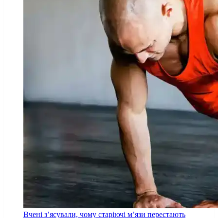
Вчені з’ясували, чому старіючі м’язи перестають