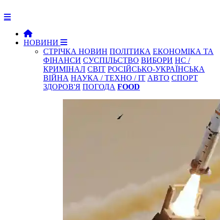
НОВИНИ
СТРІЧКА НОВИН
ПОЛІТИКА
ЕКОНОМІКА ТА
ФІНАНСИ
СУСПІЛЬСТВО
ВИБОРИ
НС /
КРИМІНАЛ
СВІТ
РОСІЙСЬКО-УКРАЇНСЬКА
ВІЙНА
НАУКА / ТЕХНО / IT
АВТО
СПОРТ
ЗДОРОВ'Я
ПОГОДА
FOOD