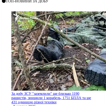
ТОП-НОВИНИ ЗА ДОБУ
За добу ЗСУ "заземлили" ще близько 1190
рашистів, знищили 1 корабель, 1751 БПЛА та ще
431 одиницю різної техніки