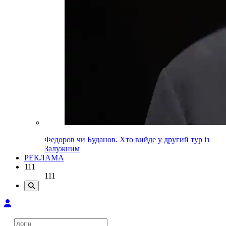
Федоров чи Буданов. Хто вийде у другий тур із
Залужним
РЕКЛАМА
111
111