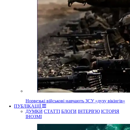
Норвезькі військові навчають ЗСУ «духу вікінгів»
ПУБЛІКАЦІЇ
ДУМКИ
СТАТТІ
БЛОГИ
ІНТЕРВ'Ю
ІСТОРІЯ
ІНОЗМІ