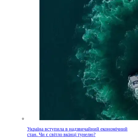
Україна вступила в надзвичайний економічний
стан. Чи є світло вкінці тунелю?