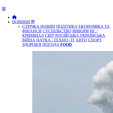
НОВИНИ
СТРІЧКА НОВИН
ПОЛІТИКА
ЕКОНОМІКА ТА
ФІНАНСИ
СУСПІЛЬСТВО
ВИБОРИ
НС /
КРИМІНАЛ
СВІТ
РОСІЙСЬКО-УКРАЇНСЬКА
ВІЙНА
НАУКА / ТЕХНО / IT
АВТО
СПОРТ
ЗДОРОВ'Я
ПОГОДА
FOOD