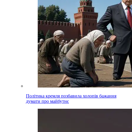
Політика кремля позбавила холопів бажання
думати про майбутнє