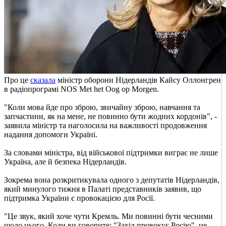
Про це
сказала
міністр оборони Нідерландів Кайсу Оллонгрен
в радіопрограмі NOS Met het Oog op Morgen.
"Коли мова йде про зброю, звичайну зброю, навчання та
запчастини, як на мене, не повинно бути жодних кордонів", -
заявила міністр та наголосила на важливості продовження
надання допомоги Україні.
За словами міністра, від військової підтримки виграє не лише
Україна, але й безпека Нідерландів.
Зокрема вона розкритикувала одного з депутатів Нідерландів,
який минулого тижня в Палаті представників заявив, що
підтримка України є провокацією для Росії.
"Це звук, який хоче чути Кремль. Ми повинні бути чесними
щодо цього. Коли ви говорите: "Захід провокує Росію", це