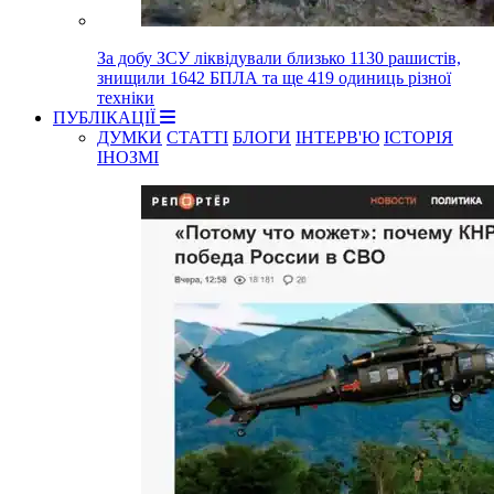
За добу ЗСУ ліквідували близько 1130 рашистів,
знищили 1642 БПЛА та ще 419 одиниць різної
техніки
ПУБЛІКАЦІЇ
ДУМКИ
СТАТТІ
БЛОГИ
ІНТЕРВ'Ю
ІСТОРІЯ
ІНОЗМІ