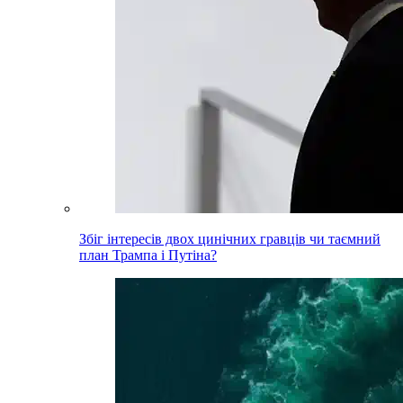
Збіг інтересів двох цинічних гравців чи таємний
план Трампа і Путіна?