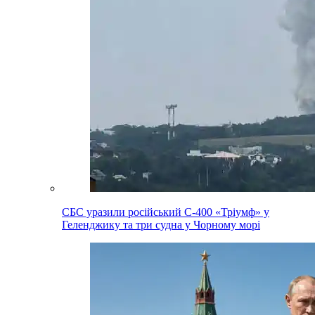
СБС уразили російський С-400 «Тріумф» у
Геленджику та три судна у Чорному морі