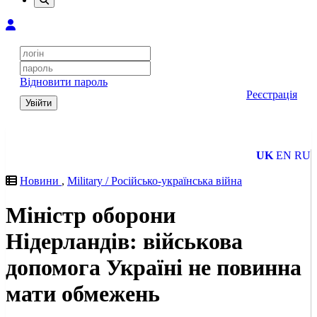
Відновити пароль
Реєстрація
Увійти
UK
EN
RU
Новини
,
Military / Російсько-українська війна
Міністр оборони
Нідерландів: військова
допомога Україні не повинна
мати обмежень