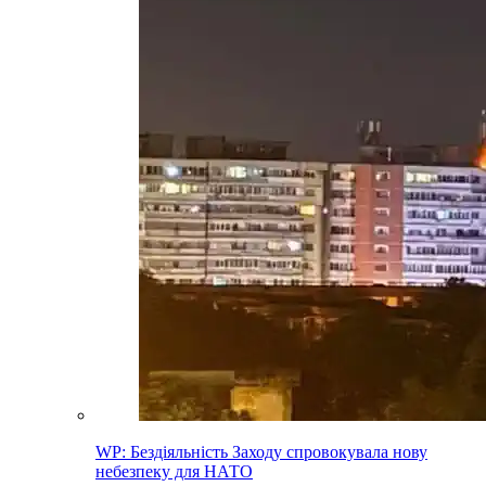
WP: Бездіяльність Заходу спровокувала нову
небезпеку для НАТО