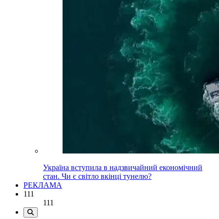
Україна вступила в надзвичайний економічний
стан. Чи є світло вкінці тунелю?
РЕКЛАМА
111
111