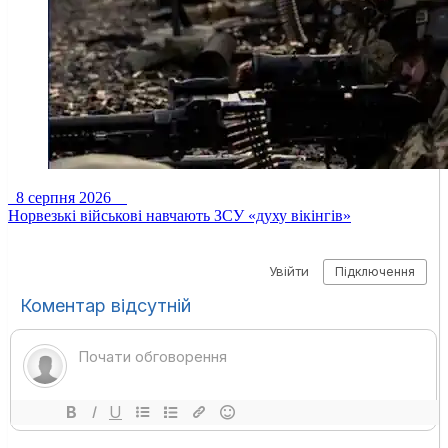
8 серпня 2026
Норвезькі військові навчають ЗСУ «духу вікінгів»