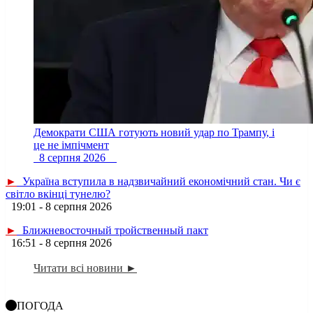
Демократи США готують новий удар по Трампу, і
це не імпічмент
8 серпня 2026
►
Україна вступила в надзвичайний економічний стан. Чи є
світло вкінці тунелю?
19:01 - 8 серпня 2026
►
Ближневосточный тройственный пакт
16:51 - 8 серпня 2026
Читати всі новини ►
ПОГОДА