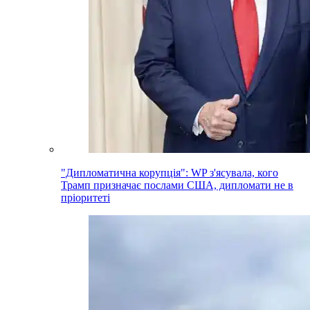
"Дипломатична корупція": WP з'ясувала, кого
Трамп призначає послами США, дипломати не в
пріоритеті