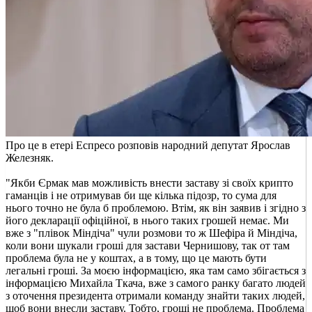
Про це в етері Еспресо розповів народний депутат Ярослав
Железняк.
"Якби Єрмак мав можливість внести заставу зі своїх крипто
гаманців і не отримував би ще кілька підозр, то сума для
нього точно не була б проблемою. Втім, як він заявив і згідно з
його декларації офіційної, в нього таких грошей немає. Ми
вже з "плівок Міндіча" чули розмови то ж Шефіра й Міндіча,
коли вони шукали гроші для застави Чернишову, так от там
проблема була не у коштах, а в тому, що це мають бути
легальні гроші. За моєю інформацією, яка там само збігається з
інформацією Михайла Ткача, вже з самого ранку багато людей
з оточення президента отримали команду знайти таких людей,
щоб вони внесли заставу. Тобто, гроші не проблема. Проблема