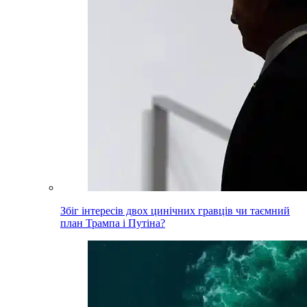
Збіг інтересів двох цинічних гравців чи таємний
план Трампа і Путіна?