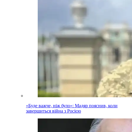
«Буде важче, ніж було»: Мадяр пояснив, коли
завершиться війна з Росією