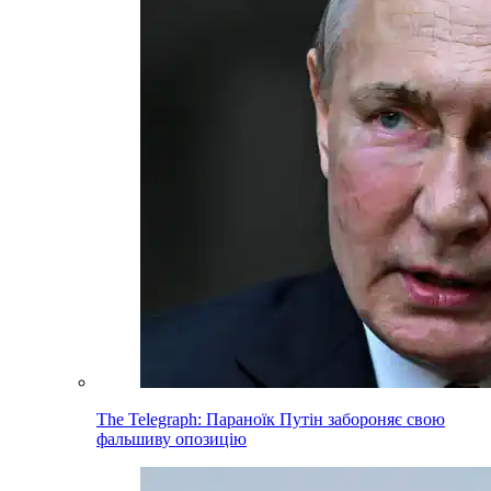
The Telegraph: Параноїк Путін забороняє свою
фальшиву опозицію