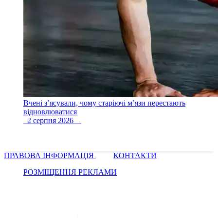
Вчені з’ясували, чому старіючі м’язи перестають
відновлюватися
2 серпня 2026
ПРАВОВА ІНФОРМАЦІЯ
КОНТАКТИ
РОЗМІЩЕННЯ РЕКЛАМИ