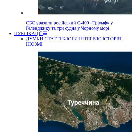
СБС уразили російський С-400 «Тріумф» у
Геленджику та три судна у Чорному морі
ПУБЛІКАЦІЇ
ДУМКИ
СТАТТІ
БЛОГИ
ІНТЕРВ'Ю
ІСТОРІЯ
ІНОЗМІ