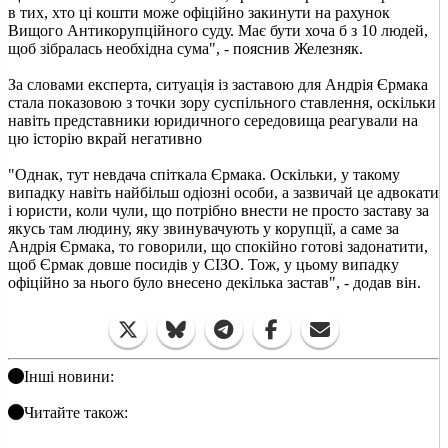
в тих, хто ці кошти може офіційно закинути на рахунок
Вищого Антикорупційного суду. Має бути хоча б з 10 людей,
щоб зібралась необхідна сума", - пояснив Железняк.
За словами експерта, ситуація із заставою для Андрія Єрмака
стала показовою з точки зору суспільного ставлення, оскільки
навіть представники юридичного середовища реагували на
цю історію вкрай негативно
"Однак, тут невдача спіткала Єрмака. Оскільки, у такому
випадку навіть найбільш одіозні особи, а зазвичай це адвокати
і юристи, коли чули, що потрібно внести не просто заставу за
якусь там людину, яку звинувачують у корупції, а саме за
Андрія Єрмака, то говорили, що спокійно готові задонатити,
щоб Єрмак довше посидів у СІЗО. Тож, у цьому випадку
офіційно за нього було внесено декілька застав", - додав він.
Інші новини:
Читайте також: