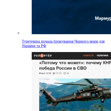
Туреччина почала блокування Чорного моря для
України та РФ