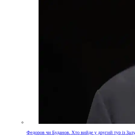
Федоров чи Буданов. Хто вийде у другий тур із За