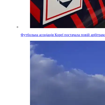
Футбольна асоціація Кореї постачала повій арбітра