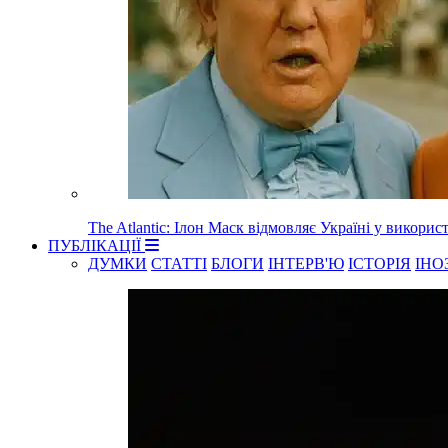
The Atlantic: Ілон Маск відмовляє Україні у використа
ПУБЛІКАЦІЇ
ДУМКИ
СТАТТІ
БЛОГИ
ІНТЕРВ'Ю
ІСТОРІЯ
ІНО