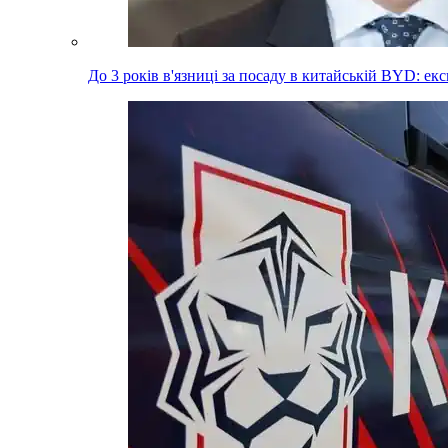
До 3 років в'язниці за посаду в китайській BYD: е