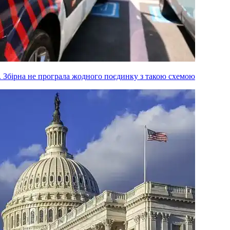
м. Збірна не програла жодного поєдинку з такою схемою