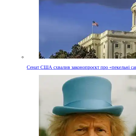
Сенат США схвалив законопроєкт про «пекельні сан