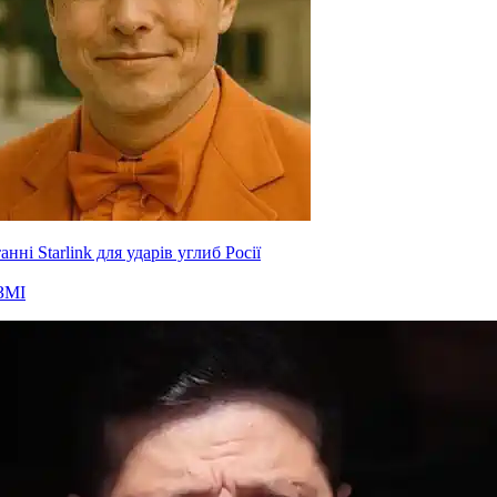
нні Starlink для ударів углиб Росії
ЗМІ