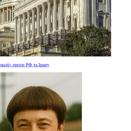
кції» проти РФ та Ірану