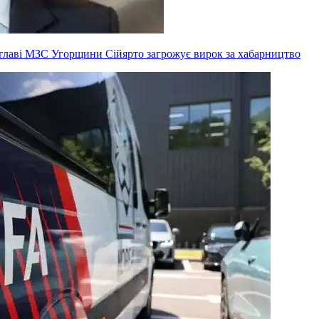
ксглаві МЗС Угорщини Сійярто загрожує вирок за хабарництво