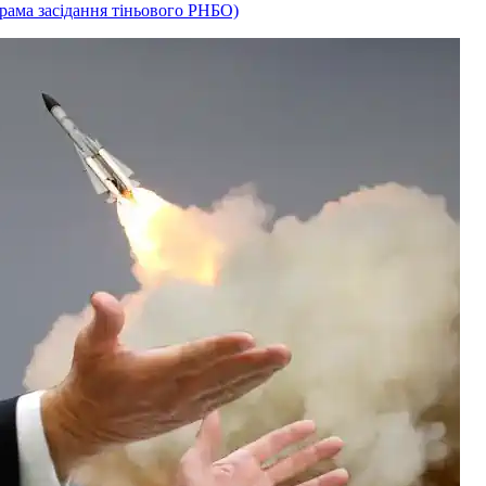
рама засідання тіньового РНБО)