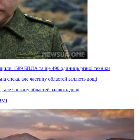
ищили 1589 БПЛА та ще 490 одиниць різної техніки
а, але частину областей заллють дощі
ЗМІ