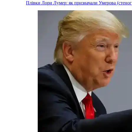
Плівки Лори Лумер: як призначали Умерова (стеног