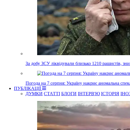
За добу ЗСУ ліквідували близько 1210 рашистів, зн
Погода на 7 серпня: Україну накриє аномальна спек
ПУБЛІКАЦІЇ
ДУМКИ
СТАТТІ
БЛОГИ
ІНТЕРВ'Ю
ІСТОРІЯ
ІНО