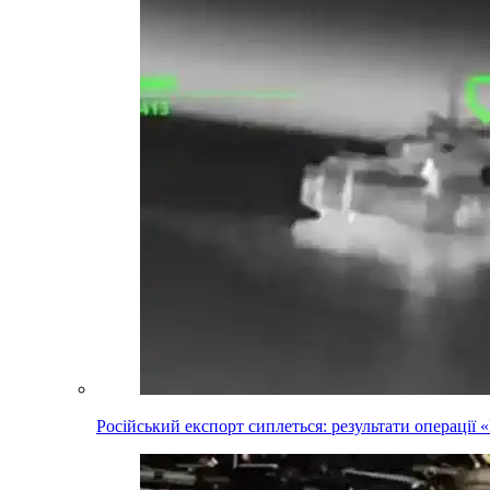
Російський експорт сиплеться: результати операці