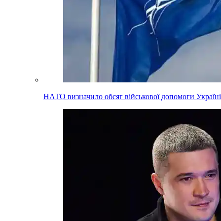
НАТО визначило обсяг військової допомоги Україні