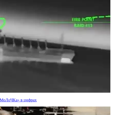
ї «МоЛоЧКа» в цифрах