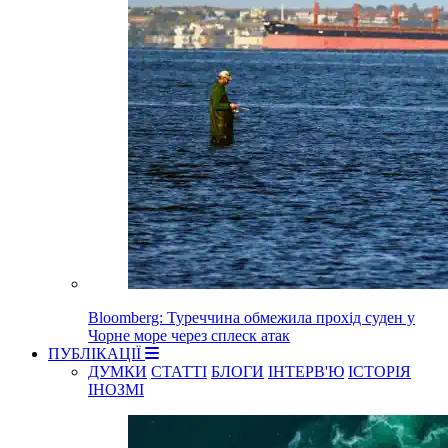
Bloomberg: Туреччина обмежила прохід суден у
Чорне море через сплеск атак
ПУБЛІКАЦІЇ
ДУМКИ
СТАТТІ
БЛОГИ
ІНТЕРВ'Ю
ІСТОРІЯ
ІНОЗМІ