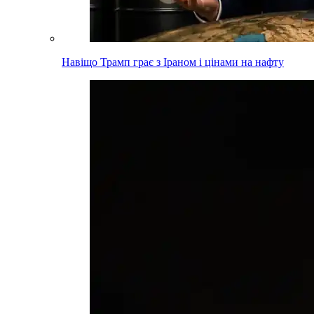
Навіщо Трамп грає з Іраном і цінами на нафту