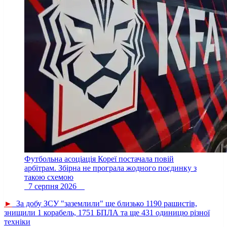
Футбольна асоціація Кореї постачала повій
арбітрам. Збірна не програла жодного поєдинку з
такою схемою
7 серпня 2026
►
За добу ЗСУ "заземлили" ще близько 1190 рашистів,
знищили 1 корабель, 1751 БПЛА та ще 431 одиницю різної
техніки