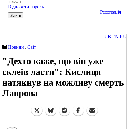
Відновити пароль
Реєстрація
Увійти
UK
EN
RU
Новини
,
Світ
"Дехто каже, що він уже
склеїв ласти": Кислиця
натякнув на можливу смерть
Лаврова