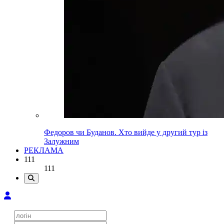
Федоров чи Буданов. Хто вийде у другий тур із
Залужним
РЕКЛАМА
111
111