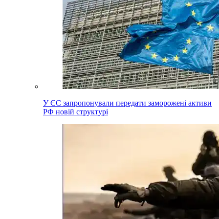
У ЄС запропонували передати заморожені активи
РФ новій структурі