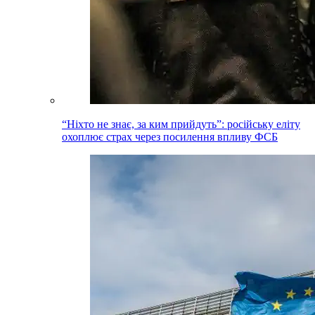
“Ніхто не знає, за ким прийдуть”: російську еліту
охоплює страх через посилення впливу ФСБ