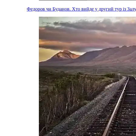
Федоров чи Буданов. Хто вийде у другий тур із За