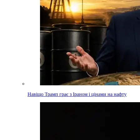
Навіщо Трамп грає з Іраном і цінами на нафту