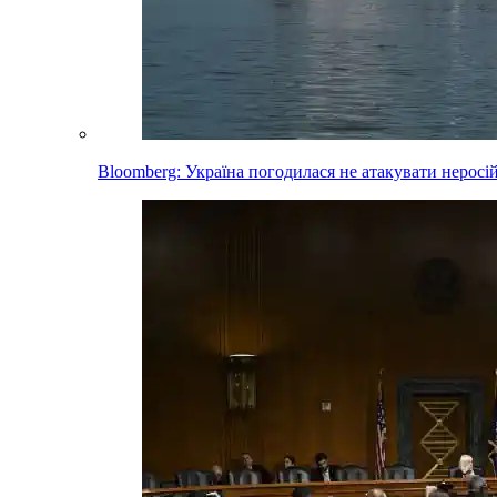
Bloomberg: Україна погодилася не атакувати неросі