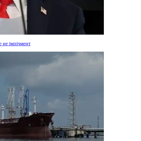
 не імпічмент