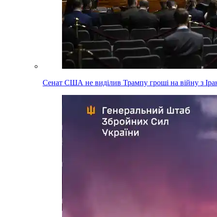
Сенат США не виділив Трампу гроші на війну з Ір