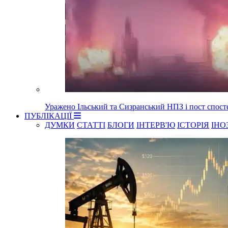
Уражено Ільський та Сизранський НПЗ і пост спост
ПУБЛІКАЦІЇ
ДУМКИ
СТАТТІ
БЛОГИ
ІНТЕРВ'Ю
ІСТОРІЯ
ІНО