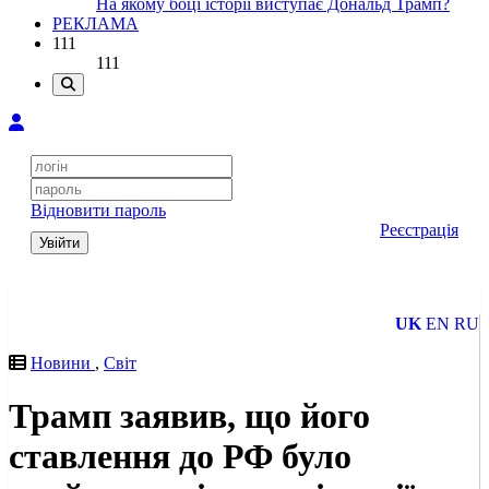
На якому боці історії виступає Дональд Трамп?
РЕКЛАМА
111
111
Відновити пароль
Реєстрація
Увійти
UK
EN
RU
Новини
,
Світ
Трамп заявив, що його
ставлення до РФ було