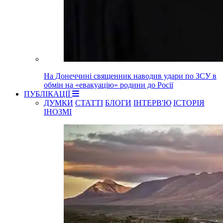
На Донеччині священник наводив удари по ЗСУ в
обмін на «евакуацію» родини до Росії
ПУБЛІКАЦІЇ
ДУМКИ
СТАТТІ
БЛОГИ
ІНТЕРВ'Ю
ІСТОРІЯ
ІНОЗМІ