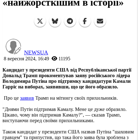
«найжорсткішим в історії»
NEWSUA
8 вересня 2024, 16:49
11195
Кандидат у президенти США від Республіканської партії
Дональд Трамп прокоментував заяву російського лідера
Володимира Путіна про підтримку кандидатури Камали
Гарріс на виборах, заявивши, що це його образило.
Про це
заявив
Трамп на мітингу своїх прихильників.
"Днями Путін підтримав Камалу. Мене це дуже образило.
Цікаво, чому він підтримав Камалу?", — сказав Трамп,
виступаючи перед своїми прихильниками.
Також кандидат у президенти США назвав Путіна "шаховим
гравцем" та припустив, що така його заява була зроблена з