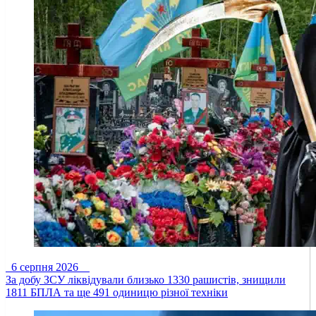
6 серпня 2026
За добу ЗСУ ліквідували близько 1330 рашистів, знищили
1811 БПЛА та ще 491 одиницю різної техніки