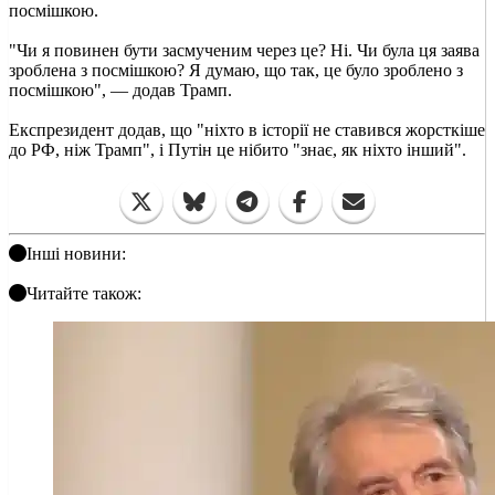
посмішкою.
"Чи я повинен бути засмученим через це? Ні. Чи була ця заява
зроблена з посмішкою? Я думаю, що так, це було зроблено з
посмішкою", — додав Трамп.
Експрезидент додав, що "ніхто в історії не ставився жорсткіше
до РФ, ніж Трамп", і Путін це нібито "знає, як ніхто інший".
Інші новини:
Читайте також: