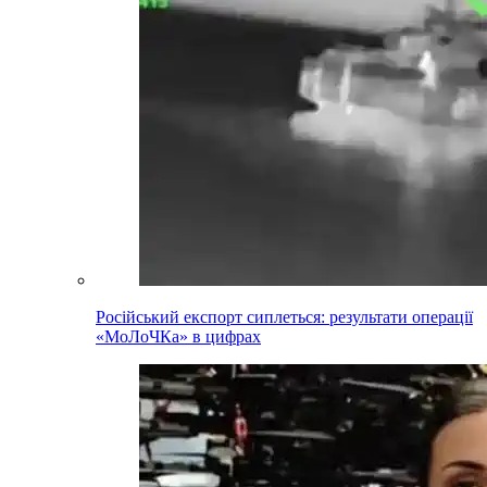
Російський експорт сиплеться: результати операції
«МоЛоЧКа» в цифрах