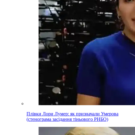
Плівки Лори Лумер: як призначали Умерова
(стенограма засідання тіньового РНБО)