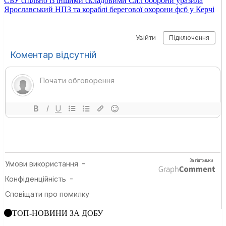
СБУ спільно із іншими складовими Сил оборони уразила
Ярославський НПЗ та кораблі берегової охорони фсб у Керчі
ТОП-НОВИНИ ЗА ДОБУ