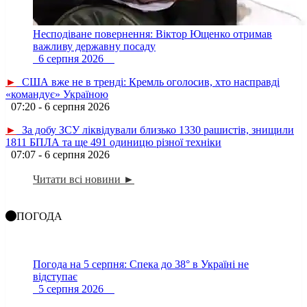
Несподіване повернення: Віктор Ющенко отримав
важливу державну посаду
6 серпня 2026
►
США вже не в тренді: Кремль оголосив, хто насправді
«командує» Україною
07:20 - 6 серпня 2026
►
За добу ЗСУ ліквідували близько 1330 рашистів, знищили
1811 БПЛА та ще 491 одиницю різної техніки
07:07 - 6 серпня 2026
Читати всі новини ►
ПОГОДА
Погода на 5 серпня: Спека до 38° в Україні не
відступає
5 серпня 2026