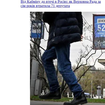
Від Кабміну до втечі в Росію: як Верховна Рада за
сім років втратила 71 депутата