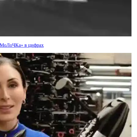
ї «МоЛоЧКа» в цифрах