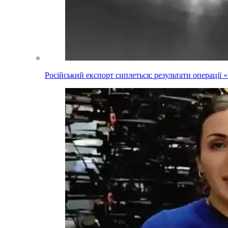
Російський експорт сиплеться: результати операці