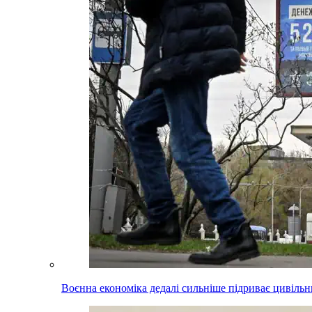
Воєнна економіка дедалі сильніше підриває цивільни