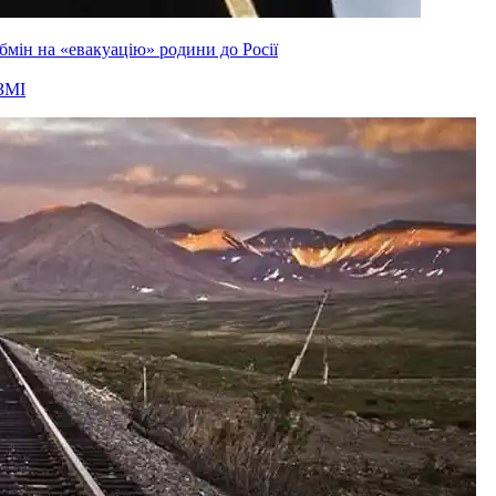
мін на «евакуацію» родини до Росії
ЗМІ