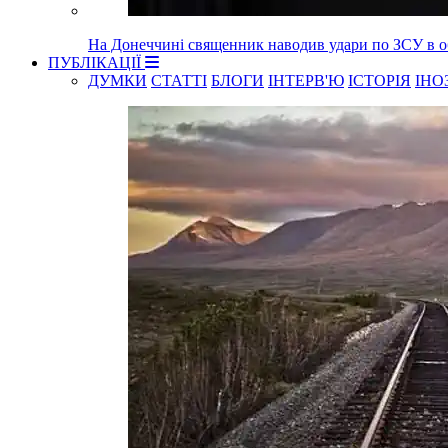
На Донеччині священник наводив удари по ЗСУ в об
ПУБЛІКАЦІЇ
ДУМКИ
СТАТТІ
БЛОГИ
ІНТЕРВ'Ю
ІСТОРІЯ
ІНО