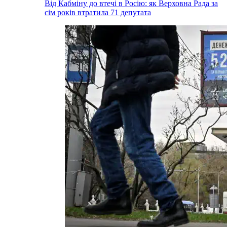
Від Кабміну до втечі в Росію: як Верховна Рада за
сім років втратила 71 депутата