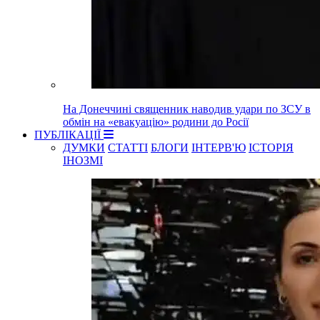
На Донеччині священник наводив удари по ЗСУ в
обмін на «евакуацію» родини до Росії
ПУБЛІКАЦІЇ
ДУМКИ
СТАТТІ
БЛОГИ
ІНТЕРВ'Ю
ІСТОРІЯ
ІНОЗМІ