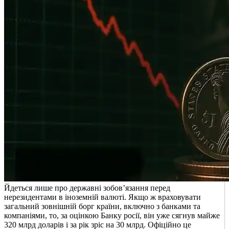
Йдеться лише про державні зобов’язання перед
нерезидентами в іноземній валюті. Якщо ж враховувати
загальний зовнішній борг країни, включно з банками та
компаніями, то, за оцінкою Банку росії, він уже сягнув майже
320 млрд доларів і за рік зріс на 30 млрд. Офіційно це