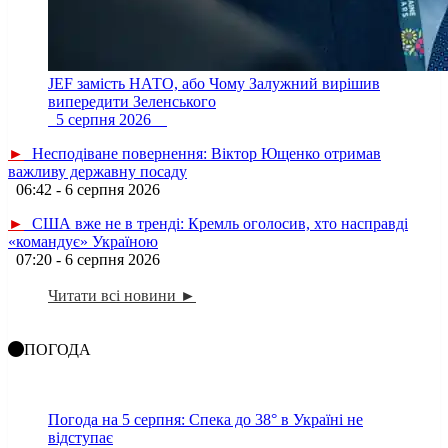
JEF замість НАТО, або Чому Залужний вирішив
випередити Зеленського
5 серпня 2026
►
Несподіване повернення: Віктор Ющенко отримав
важливу державну посаду
06:42 - 6 серпня 2026
►
США вже не в тренді: Кремль оголосив, хто насправді
«командує» Україною
07:20 - 6 серпня 2026
Читати всі новини ►
ПОГОДА
Погода на 5 серпня: Спека до 38° в Україні не
відступає