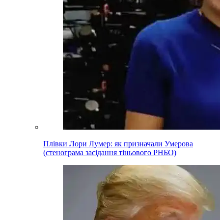
Плівки Лори Лумер: як призначали Умерова
(стенограма засідання тіньового РНБО)