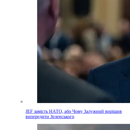
JEF замість НАТО, або Чому Залужний вирішив
випередити Зеленського