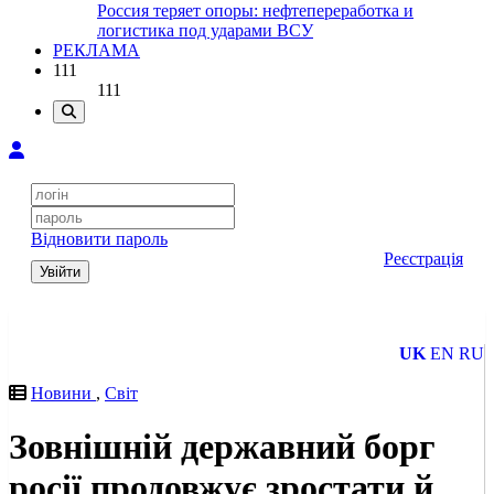
Россия теряет опоры: нефтепереработка и
логистика под ударами ВСУ
РЕКЛАМА
111
111
Відновити пароль
Реєстрація
Увійти
UK
EN
RU
Новини
,
Світ
Зовнішній державний борг
росії продовжує зростати й