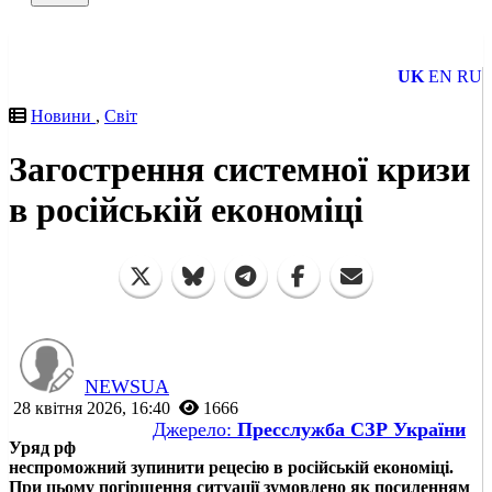
UK
EN
RU
Новини
,
Світ
Загострення системної кризи
в російській економіці
NEWSUA
28 квітня 2026, 16:40
1666
Джерело:
Пресслужба СЗР України
Уряд рф
неспроможний зупинити рецесію в російській економіці.
При цьому погіршення ситуації зумовлено як посиленням