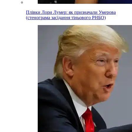
Плівки Лори Лумер: як призначали Умерова
(стенограма засідання тіньового РНБО)