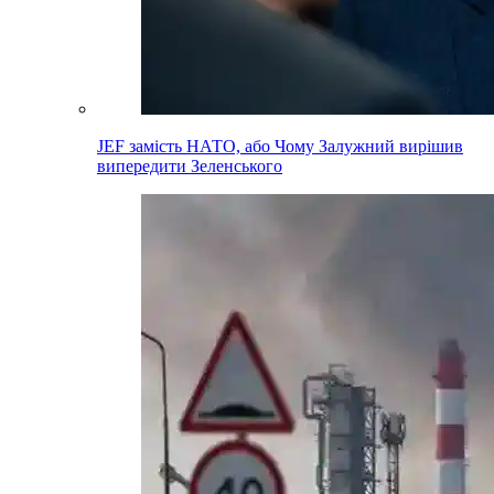
JEF замість НАТО, або Чому Залужний вирішив
випередити Зеленського