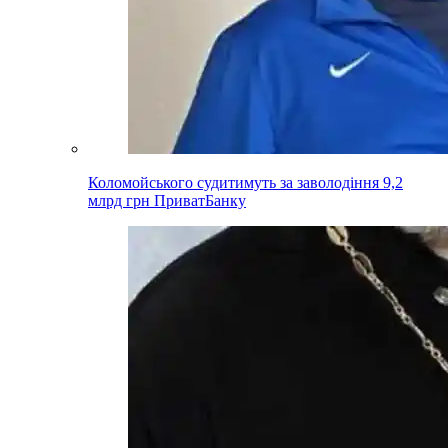
Коломойського судитимуть за заволодіння 9,2
млрд грн ПриватБанку