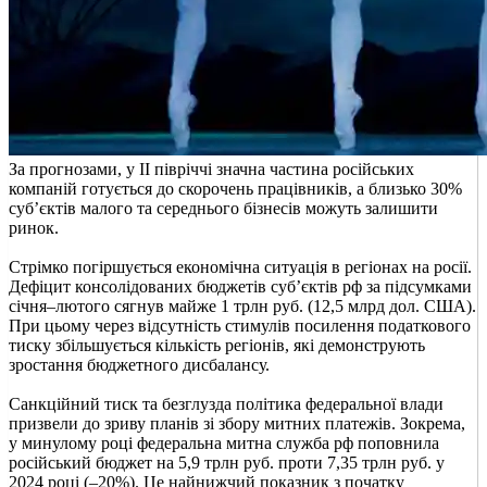
За прогнозами, у ІІ півріччі значна частина російських
компаній готується до скорочень працівників, а близько 30%
суб’єктів малого та середнього бізнесів можуть залишити
ринок.
Стрімко погіршується економічна ситуація в регіонах на росії.
Дефіцит консолідованих бюджетів суб’єктів рф за підсумками
січня–лютого сягнув майже 1 трлн руб. (12,5 млрд дол. США).
При цьому через відсутність стимулів посилення податкового
тиску збільшується кількість регіонів, які демонструють
зростання бюджетного дисбалансу.
Санкційний тиск та безглузда політика федеральної влади
призвели до зриву планів зі збору митних платежів. Зокрема,
у минулому році федеральна митна служба рф поповнила
російський бюджет на 5,9 трлн руб. проти 7,35 трлн руб. у
2024 році (–20%). Це найнижчий показник з початку