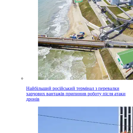
Найбільший російський термінал з перевалки
харчових вантажів припинив роботу після атаки
дронів