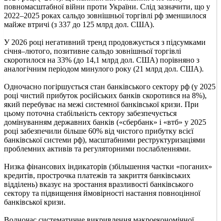
повномасштабної війни проти України. Слід зазначити, що у
2022–2025 роках сальдо зовнішньої торгівлі рф зменшилося
майже втричі (з 337 до 125 млрд дол. США).
У 2026 році негативний тренд продовжується з підсумками
січня–лютого, позитивне сальдо зовнішньої торгівлі
скоротилося на 33% (до 14,1 млрд дол. США) порівняно з
аналогічним періодом минулого року (21 млрд дол. США).
Одночасно погіршується стан банківського сектору рф (у 2025
році чистий прибуток російських банків скоротився на 8%),
який перебуває на межі системної банківської кризи. При
цьому поточна стабільність сектору забезпечується
домінуванням державних банків («сбербанк» і «втб» у 2025
році забезпечили більше 60% від чистого прибутку всієї
банківської системи рф), масштабними реструктуризаціями
проблемних активів та регуляторними послабленнями.
Низка фінансових індикаторів (збільшення частки «поганих»
кредитів, прострочка платежів та закриття банківських
відділень) вказує на зростання вразливості банківського
сектору та підвищення ймовірності настання повноцінної
банківської кризи.
Водночас систематичне викривлення макроекономічної