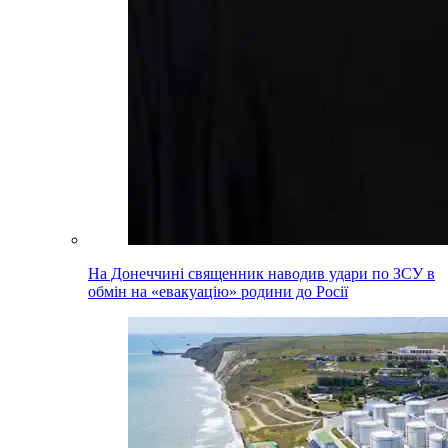
На Донеччині священник наводив удари по ЗСУ в
обмін на «евакуацію» родини до Росії