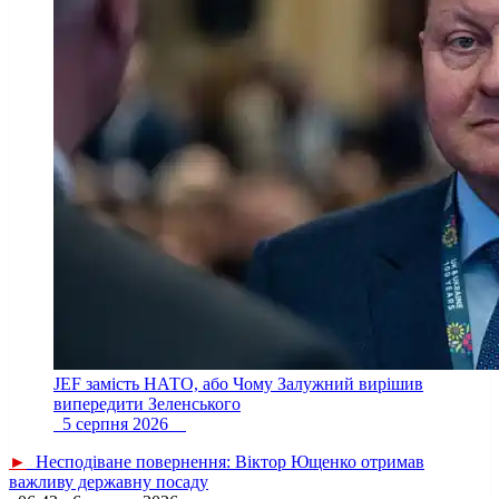
JEF замість НАТО, або Чому Залужний вирішив
випередити Зеленського
5 серпня 2026
►
Несподіване повернення: Віктор Ющенко отримав
важливу державну посаду