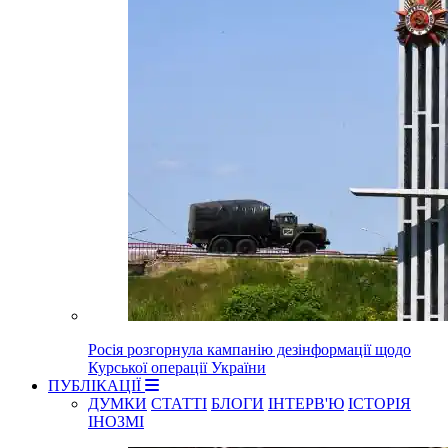
Росія розгорнула кампанію дезінформації щодо
Курської операції України
ПУБЛІКАЦІЇ
ДУМКИ
СТАТТІ
БЛОГИ
ІНТЕРВ'Ю
ІСТОРІЯ
ІНОЗМІ