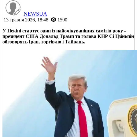
NEWSUA
13 травня 2026, 18:48
1590
У Пекіні стартує один із найочікуваніших самітів року -
президент США Дональд Трамп та голова КНР Сі Цзіньпін
обговорять Іран, торгівлю і Тайвань.