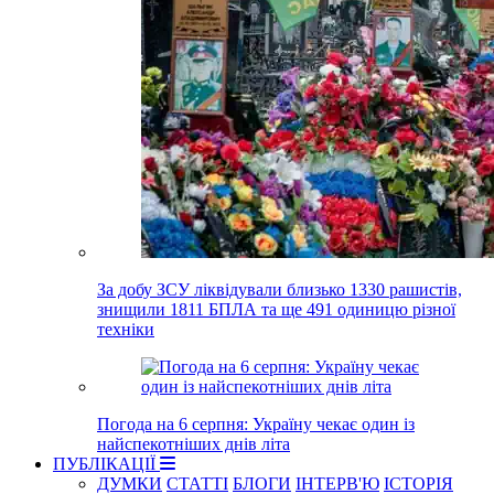
За добу ЗСУ ліквідували близько 1330 рашистів,
знищили 1811 БПЛА та ще 491 одиницю різної
техніки
Погода на 6 серпня: Україну чекає один із
найспекотніших днів літа
ПУБЛІКАЦІЇ
ДУМКИ
СТАТТІ
БЛОГИ
ІНТЕРВ'Ю
ІСТОРІЯ