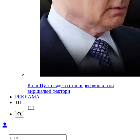
Коли Путін сяде за стіл переговорів: три
вирішальні фактори
РЕКЛАМА
111
111