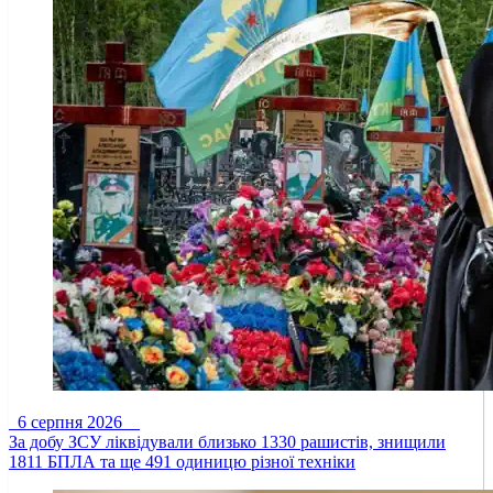
6 серпня 2026
За добу ЗСУ ліквідували близько 1330 рашистів, знищили
1811 БПЛА та ще 491 одиницю різної техніки