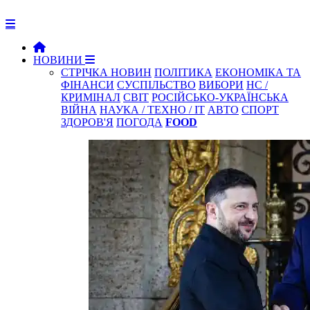
НОВИНИ
СТРІЧКА НОВИН
ПОЛІТИКА
ЕКОНОМІКА ТА
ФІНАНСИ
СУСПІЛЬСТВО
ВИБОРИ
НС /
КРИМІНАЛ
СВІТ
РОСІЙСЬКО-УКРАЇНСЬКА
ВІЙНА
НАУКА / ТЕХНО / IT
АВТО
СПОРТ
ЗДОРОВ'Я
ПОГОДА
FOOD