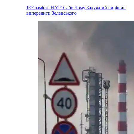
JEF замість НАТО, або Чому Залужний вирішив
випередити Зеленського