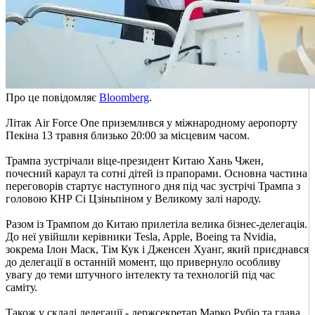
Про це повідомляє
Bloomberg
.
Літак Air Force One приземлився у міжнародному аеропорту
Пекіна 13 травня близько 20:00 за місцевим часом.
Трампа зустрічали віце-президент Китаю Хань Чжен,
почесний караул та сотні дітей із прапорами. Основна частина
переговорів стартує наступного дня під час зустрічі Трампа з
головою КНР Сі Цзіньпіном у Великому залі народу.
Разом із Трампом до Китаю прилетіла велика бізнес-делегація.
До неї увійшли керівники Tesla, Apple, Boeing та Nvidia,
зокрема Ілон Маск, Тім Кук і Дженсен Хуанг, який приєднався
до делегації в останній момент, що привернуло особливу
увагу до теми штучного інтелекту та технологій під час
саміту.
Також у складі делегації - держсекретар Марко Рубіо та глава