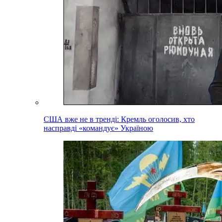
США вже не в тренді: Кремль оголосив, хто
насправді «командує» Україною