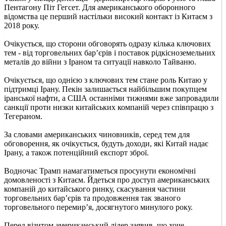
Пентагону Піт Гегсет. Для американського оборонного
відомства це перший настільки високий контакт із Китаєм з
2018 року.
Очікується, що сторони обговорять одразу кілька ключових
тем - від торговельних бар’єрів і поставок рідкісноземельних
металів до війни з Іраном та ситуації навколо Тайваню.
Очікується, що однією з ключових тем стане роль Китаю у
підтримці Ірану. Пекін залишається найбільшим покупцем
іранської нафти, а США останніми тижнями вже запровадили
санкції проти низки китайських компаній через співпрацю з
Тегераном.
За словами американських чиновників, серед тем для
обговорення, як очікується, будуть доходи, які Китай надає
Ірану, а також потенційний експорт зброї.
Водночас Трамп намагатиметься просунути економічні
домовленості з Китаєм. Йдеться про доступ американських
компаній до китайського ринку, скасування частини
торговельних бар’єрів та продовження так званого
торговельного перемир’я, досягнутого минулого року.
Перед візитом американський лідер заявив, що хоче