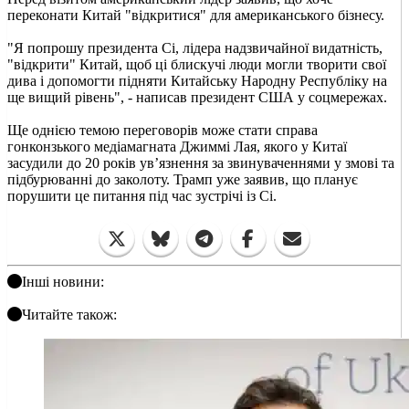
переконати Китай "відкритися" для американського бізнесу.
"Я попрошу президента Сі, лідера надзвичайної видатність,
"відкрити" Китай, щоб ці блискучі люди могли творити свої
дива і допомогти підняти Китайську Народну Республіку на
ще вищий рівень", - написав президент США у соцмережах.
Ще однією темою переговорів може стати справа
гонконзького медіамагната Джиммі Лая, якого у Китаї
засудили до 20 років ув’язнення за звинуваченнями у змові та
підбурюванні до заколоту. Трамп уже заявив, що планує
порушити це питання під час зустрічі із Сі.
Інші новини:
Читайте також: