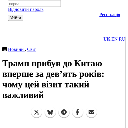
Відновити пароль
Реєстрація
Увійти
UK
EN
RU
Новини
,
Світ
Трамп прибув до Китаю
вперше за дев’ять років:
чому цей візит такий
важливий