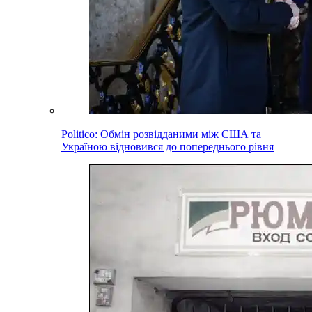
Politico: Обмін розвідданими між США та
Україною відновився до попереднього рівня