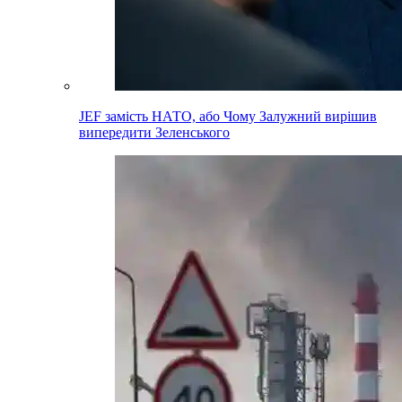
JEF замість НАТО, або Чому Залужний вирішив
випередити Зеленського