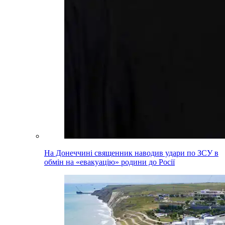
На Донеччині священник наводив удари по ЗСУ в
обмін на «евакуацію» родини до Росії