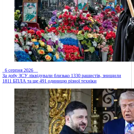
6 серпня 2026
За добу ЗСУ ліквідували близько 1330 рашистів, знищили
1811 БПЛА та ще 491 одиницю різної техніки