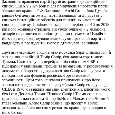
Засновник правлячої партії Грузії потрапив до санкційного
списку США у 2024 році після придушення протестів проти
зближення країни з РФ. Засновник Archi Group Ілля Цулайя
раніше був депутатом від партії Іванішвілі та фігурував у
списках потенційних об’єктів для санкцій як ймовірний
спонсор режиму. Повідомляється, що в період з 2016 по 2018
рік його компанія отримала від уряду близько 7,2 мільйона
доларів на розвиток виробництва, при цьому сам Цулайя та
його партнери жертвували великі суми правлячій партії та
кандидату в президенти, якого підтримував Іванішвілі.
Другим учасником угоди є нью-йоркська Sapir Organization. Її
засновник, покійний Тамір Сапір, був давнім соратником
Трампа. Свого часу він перебував під слідством ФБР за
підозрами у відмиванні грошей та вимаганні. У розсекречених
документах бюро стверджувалося, що Сапір міг слугувати
прикриттям для фінансів російської організованої
злочинності. Крім того, існували припущення про його
зв'язки ще з радянськими спецслужбами. Сапір емігрував до
США в 1970-х і відкрив магазин електроніки, клієнтом якого
був і сам Дональд Трамп. Пізніше Сапір і Трамп спільно
працювали над готелем Trump SoHo на Манхеттені. Чинний
глава компанії Алекс Сапір заявив, що проект у Тбілісі
дозволить зробити внесок у розвиток країни, де народився
його батько.