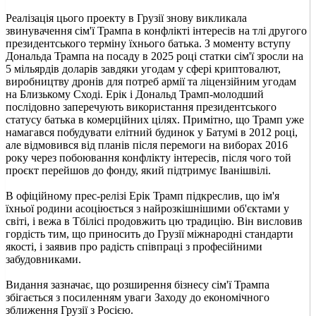
Реалізація цього проекту в Грузії знову викликала
звинувачення сім'ї Трампа в конфлікті інтересів на тлі другого
президентського терміну їхнього батька. З моменту вступу
Дональда Трампа на посаду в 2025 році статки сім'ї зросли на
5 мільярдів доларів завдяки угодам у сфері криптовалют,
виробництву дронів для потреб армії та ліцензійним угодам
на Близькому Сході. Ерік і Дональд Трамп-молодший
послідовно заперечують використання президентського
статусу батька в комерційних цілях. Примітно, що Трамп уже
намагався побудувати елітний будинок у Батумі в 2012 році,
але відмовився від планів після перемоги на виборах 2016
року через побоювання конфлікту інтересів, після чого той
проєкт перейшов до фонду, який підтримує Іванішвілі.
В офіційному прес-релізі Ерік Трамп підкреслив, що ім'я
їхньої родини асоціюється з найрозкішнішими об'єктами у
світі, і вежа в Тбілісі продовжить цю традицію. Він висловив
гордість тим, що приносить до Грузії міжнародні стандарти
якості, і заявив про радість співпраці з професійними
забудовниками.
Видання зазначає, що розширення бізнесу сім'ї Трампа
збігається з посиленням уваги Заходу до економічного
зближення Грузії з Росією.