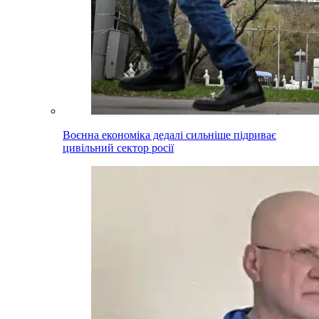
Воєнна економіка дедалі сильніше підриває
цивільний сектор росії