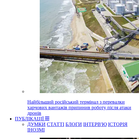
Найбільший російський термінал з перевалки
харчових вантажів припинив роботу після атаки
дронів
ПУБЛІКАЦІЇ
ДУМКИ
СТАТТІ
БЛОГИ
ІНТЕРВ'Ю
ІСТОРІЯ
ІНОЗМІ