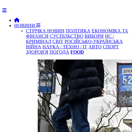
НОВИНИ
СТРІЧКА НОВИН
ПОЛІТИКА
ЕКОНОМІКА ТА
ФІНАНСИ
СУСПІЛЬСТВО
ВИБОРИ
НС /
КРИМІНАЛ
СВІТ
РОСІЙСЬКО-УКРАЇНСЬКА
ВІЙНА
НАУКА / ТЕХНО / IT
АВТО
СПОРТ
ЗДОРОВ'Я
ПОГОДА
FOOD