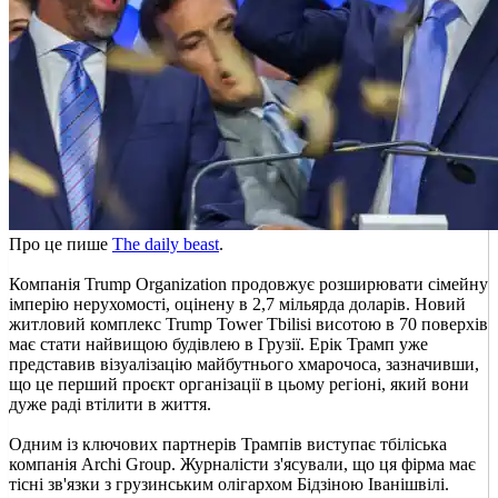
Про це пише
The daily beast
.
Компанія Trump Organization продовжує розширювати сімейну
імперію нерухомості, оцінену в 2,7 мільярда доларів. Новий
житловий комплекс Trump Tower Tbilisi висотою в 70 поверхів
має стати найвищою будівлею в Грузії. Ерік Трамп уже
представив візуалізацію майбутнього хмарочоса, зазначивши,
що це перший проєкт організації в цьому регіоні, який вони
дуже раді втілити в життя.
Одним із ключових партнерів Трампів виступає тбіліська
компанія Archi Group. Журналісти з'ясували, що ця фірма має
тісні зв'язки з грузинським олігархом Бідзіною Іванішвілі.