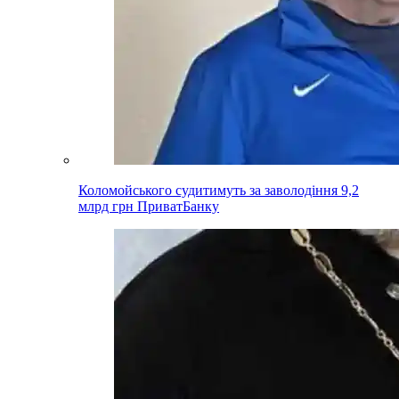
Коломойського судитимуть за заволодіння 9,2
млрд грн ПриватБанку