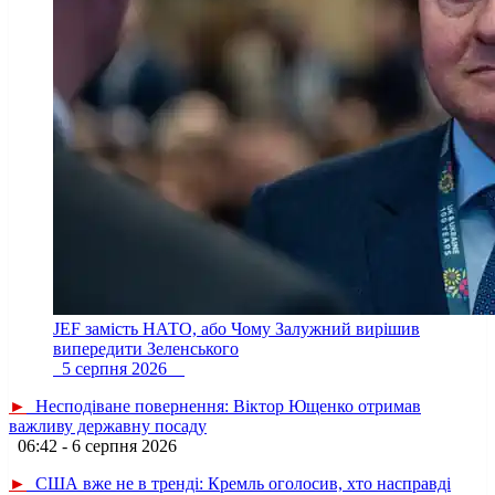
JEF замість НАТО, або Чому Залужний вирішив
випередити Зеленського
5 серпня 2026
►
Несподіване повернення: Віктор Ющенко отримав
важливу державну посаду
06:42 - 6 серпня 2026
►
США вже не в тренді: Кремль оголосив, хто насправді