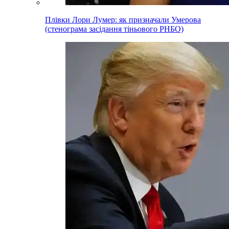
Плівки Лори Лумер: як призначали Умерова
(стенограма засідання тіньового РНБО)