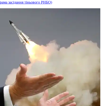
рама засідання тіньового РНБО)