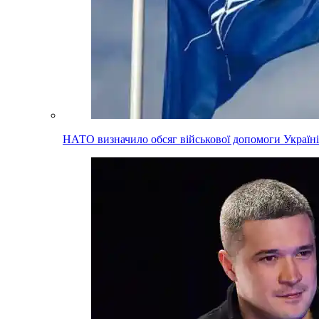
НАТО визначило обсяг військової допомоги Україні