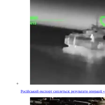
Російський експорт сиплеться: результати операці