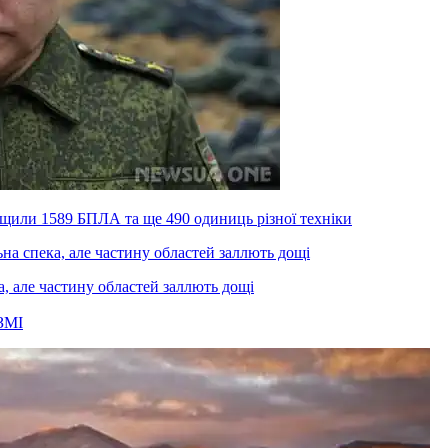
ищили 1589 БПЛА та ще 490 одиниць різної техніки
а, але частину областей заллють дощі
ЗМІ