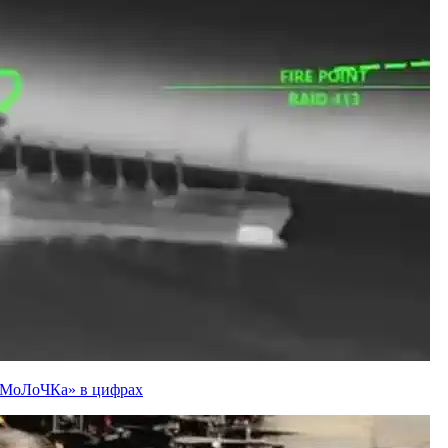
ї «МоЛоЧКа» в цифрах