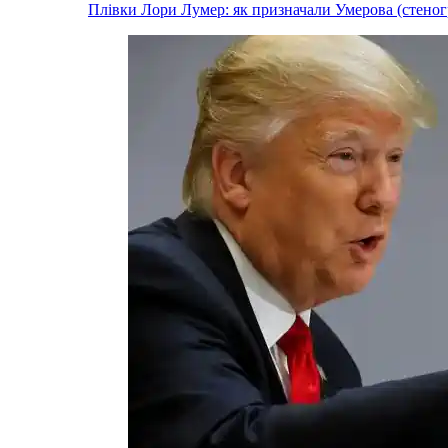
Плівки Лори Лумер: як призначали Умерова (стеног