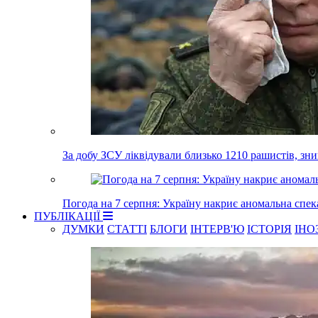
За добу ЗСУ ліквідували близько 1210 рашистів, зн
Погода на 7 серпня: Україну накриє аномальна спек
ПУБЛІКАЦІЇ
ДУМКИ
СТАТТІ
БЛОГИ
ІНТЕРВ'Ю
ІСТОРІЯ
ІНО