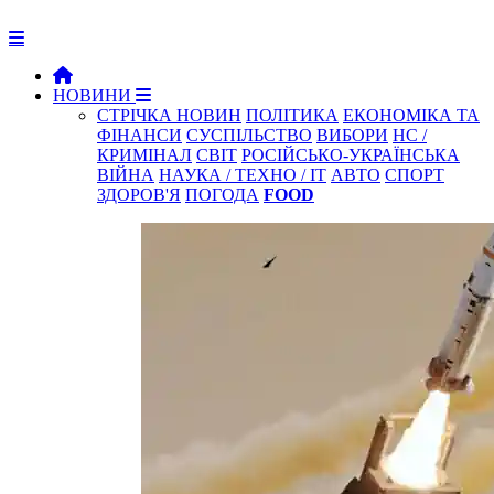
НОВИНИ
СТРІЧКА НОВИН
ПОЛІТИКА
ЕКОНОМІКА ТА
ФІНАНСИ
СУСПІЛЬСТВО
ВИБОРИ
НС /
КРИМІНАЛ
СВІТ
РОСІЙСЬКО-УКРАЇНСЬКА
ВІЙНА
НАУКА / ТЕХНО / IT
АВТО
СПОРТ
ЗДОРОВ'Я
ПОГОДА
FOOD