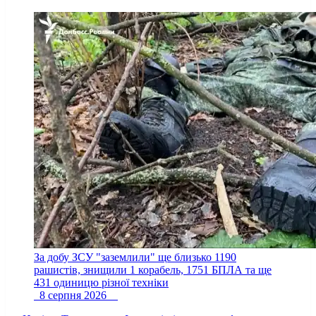
За добу ЗСУ "заземлили" ще близько 1190
рашистів, знищили 1 корабель, 1751 БПЛА та ще
431 одиницю різної техніки
8 серпня 2026