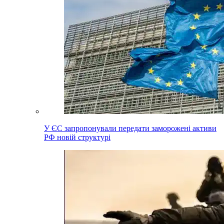
У ЄС запропонували передати заморожені активи
РФ новій структурі