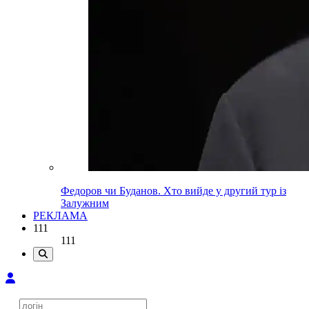
Федоров чи Буданов. Хто вийде у другий тур із
Залужним
РЕКЛАМА
111
111