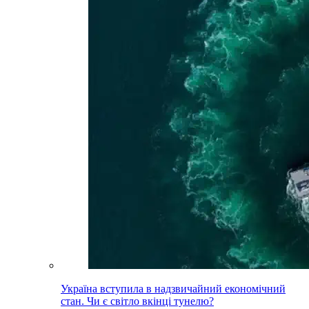
Україна вступила в надзвичайний економічний
стан. Чи є світло вкінці тунелю?