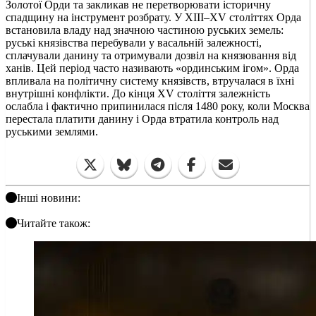
Золотої Орди та закликав не перетворювати історичну
спадщину на інструмент розбрату. У XIII–XV століттях Орда
встановила владу над значною частиною руських земель:
руські князівства перебували у васальній залежності,
сплачували данину та отримували дозвіл на князювання від
ханів. Цей період часто називають «ординським ігом». Орда
впливала на політичну систему князівств, втручалася в їхні
внутрішні конфлікти. До кінця XV століття залежність
ослабла і фактично припинилася після 1480 року, коли Москва
перестала платити данину і Орда втратила контроль над
руськими землями.
Інші новини:
Читайте також: