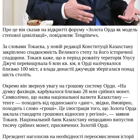
Про це він сказав на відкритті форуму «Золота Орда як модель
степової цивілізації», повідомляє Tengrinews.
За словами Токаєва, у новій редакції Конституції Казахстану
закріплено спадкоємність Великого степу та його історичної
спадщини. Токаєв каже, що в період розквіту територія Улусу
Джучі перевищувала 6 млн кв. км, в Орді налічувалося
близько 100 міст, а влада династії джучидів зберігалася понад
шість століть.
Окремо він звернув увагу на грошову систему Орди. «На
думку фахівців, карбувалося близько 28 млн срібних монет.
Символічно, що назва національної валюти Казахстану —
тенге — походить від ординського «данг», звідки, ймовірно,
походить і слово «гроші». Це ілюстрація того, що Золота Орда
заклала стандарти грошових відносин у регіоні», — заявив
Токаєв. Національний банк Казахстану нещодавно випустив
тисячу срібних монет, присвячених Золотій Орді.
Президент наголосив на необхідності переосмислення історії