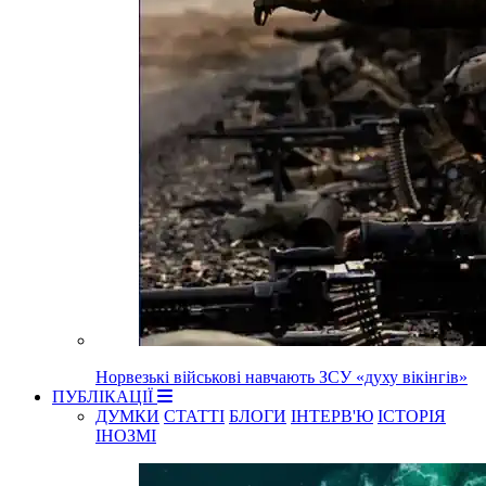
Норвезькі військові навчають ЗСУ «духу вікінгів»
ПУБЛІКАЦІЇ
ДУМКИ
СТАТТІ
БЛОГИ
ІНТЕРВ'Ю
ІСТОРІЯ
ІНОЗМІ