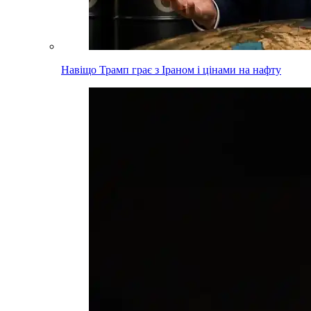
Навіщо Трамп грає з Іраном і цінами на нафту