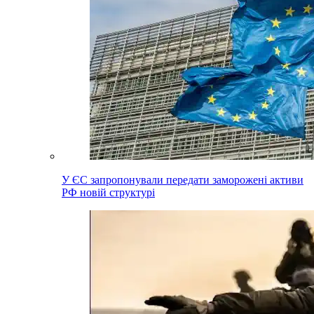
У ЄС запропонували передати заморожені активи
РФ новій структурі