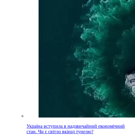
Україна вступила в надзвичайний економічний
стан. Чи є світло вкінці тунелю?