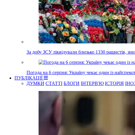
За добу ЗСУ ліквідували близько 1330 рашистів, з
Погода на 6 серпня: Україну чекає один із найспеко
ПУБЛІКАЦІЇ
ДУМКИ
СТАТТІ
БЛОГИ
ІНТЕРВ'Ю
ІСТОРІЯ
ІНО