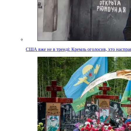
США вже не в тренді: Кремль оголосив, хто наспра