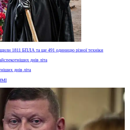
нищили 1811 БПЛА та ще 491 одиницю різної техніки
тніших днів літа
ЗМІ