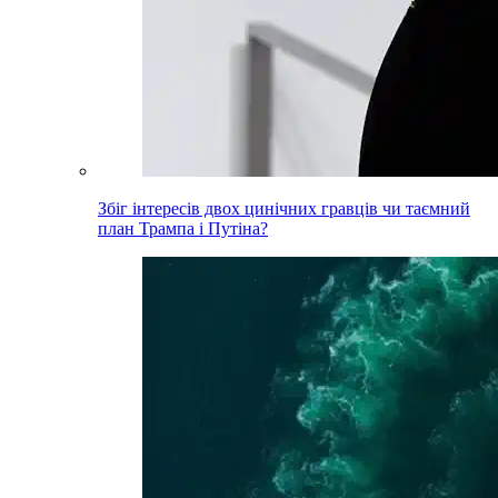
Збіг інтересів двох цинічних гравців чи таємний
план Трампа і Путіна?