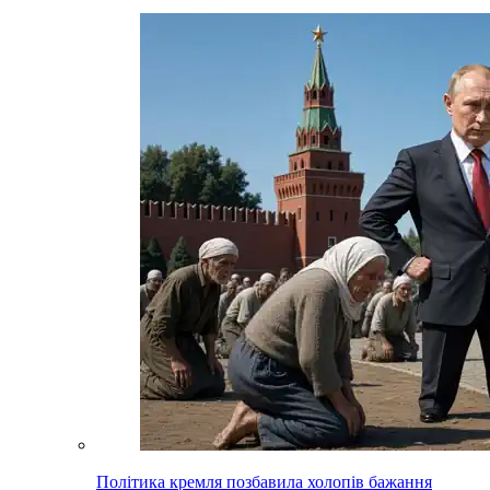
Політика кремля позбавила холопів бажання