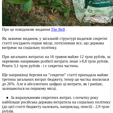
Про це повідомляє видання
The Bell
.
Як зазначає видання, у загальній структурі видатків секретні
статті посідають перше місце, потіснивши все, що держава
витрачає на соціальну політику.
При загальних витратах на 16 травня майже 12 трлн рублів, за
окремими напрямами розбиті витрати лише з 8,8 трлн рублів.
Решта 3,1 трлн рублів - і є секретна частина.
Ще наприкінці березня на "секретні" статті припадала майже
третина загальних витрат бюджету, тепер ця частка знизилася
до 26%. Але в абсолютних цифрах ці витрати, як і раніше,
залишаються на першому місці.
● За вирахуванням секретних витрат, з початку року
найбільше російська держава витратила на соціальну політику
(до цієї статті бюджету належать, наприклад, пенсії) - 2,9 трлн
рублів.