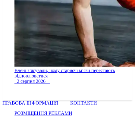
Вчені з’ясували, чому старіючі м’язи перестають
відновлюватися
2 серпня 2026
ПРАВОВА ІНФОРМАЦІЯ
КОНТАКТИ
РОЗМІЩЕННЯ РЕКЛАМИ