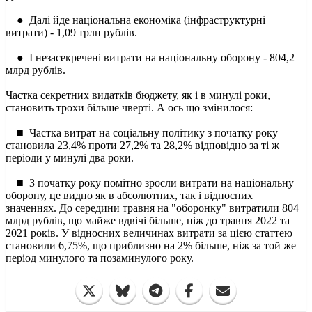
● Далі йде національна економіка (інфраструктурні
витрати) - 1,09 трлн рублів.
● І незасекречені витрати на національну оборону - 804,2
млрд рублів.
Частка секретних видатків бюджету, як і в минулі роки,
становить трохи більше чверті. А ось що змінилося:
■ Частка витрат на соціальну політику з початку року
становила 23,4% проти 27,2% та 28,2% відповідно за ті ж
періоди у минулі два роки.
■ З початку року помітно зросли витрати на національну
оборону, це видно як в абсолютних, так і відносних
значеннях. До середини травня на "оборонку" витратили 804
млрд рублів, що майже вдвічі більше, ніж до травня 2022 та
2021 років. У відносних величинах витрати за цією статтею
становили 6,75%, що приблизно на 2% більше, ніж за той же
період минулого та позаминулого року.