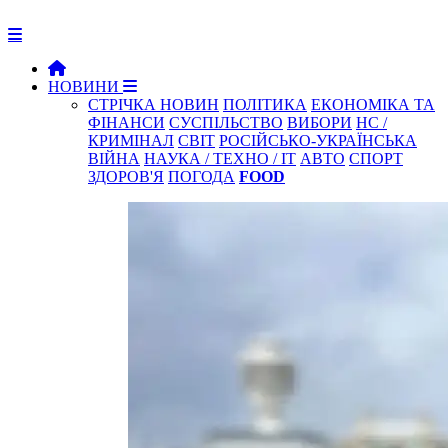
НОВИНИ
СТРІЧКА НОВИН
ПОЛІТИКА
ЕКОНОМІКА ТА
ФІНАНСИ
СУСПІЛЬСТВО
ВИБОРИ
НС /
КРИМІНАЛ
СВІТ
РОСІЙСЬКО-УКРАЇНСЬКА
ВІЙНА
НАУКА / ТЕХНО / IT
АВТО
СПОРТ
ЗДОРОВ'Я
ПОГОДА
FOOD