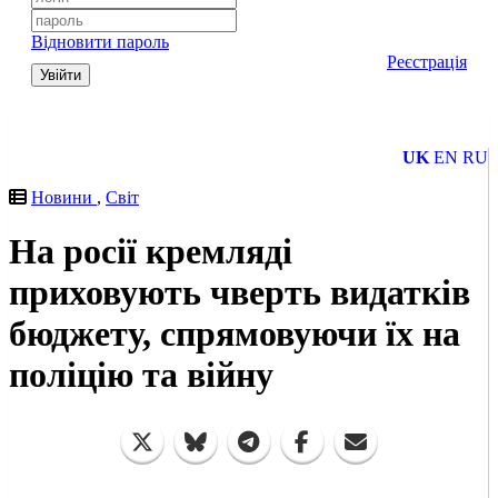
Відновити пароль
Реєстрація
Увійти
UK
EN
RU
Новини
,
Світ
На росії кремляді
приховують чверть видатків
бюджету, спрямовуючи їх на
поліцію та війну