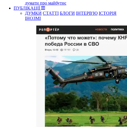
думати про майбутнє
ПУБЛІКАЦІЇ
ДУМКИ
СТАТТІ
БЛОГИ
ІНТЕРВ'Ю
ІСТОРІЯ
ІНОЗМІ