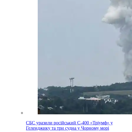
СБС уразили російський С-400 «Тріумф» у
Геленджику та три судна у Чорному морі