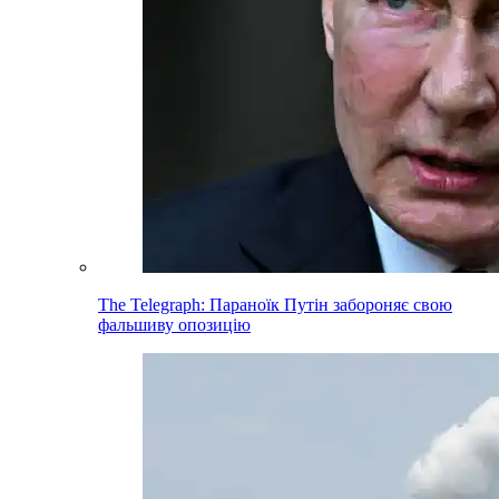
The Telegraph: Параноїк Путін забороняє свою
фальшиву опозицію