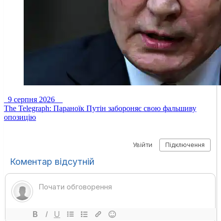
9 серпня 2026
The Telegraph: Параноїк Путін забороняє свою фальшиву
опозицію