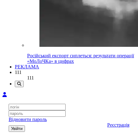
Російський експорт сиплеться: результати операції
«МоЛоЧКа» в цифрах
РЕКЛАМА
111
111
Відновити пароль
Реєстрація
Увійти