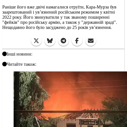
Раніше його вже двічі намагалися отруїти, Кара-Мурза був
заарештований і ув’язнений російським режимом у квітні
2022 року. Його звинуватили у так званому поширенні
"фейків" про російську армію, а також у "державній зраді".
Нещодавно його було засуджено до 25 років ув’язнення.
Інші новини:
Читайте також: