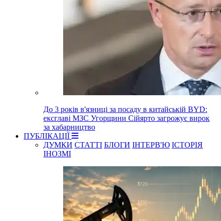
До 3 років в'язниці за посаду в китайській BYD:
ексглаві МЗС Угорщини Сійярто загрожує вирок
за хабарництво
ПУБЛІКАЦІЇ
ДУМКИ
СТАТТІ
БЛОГИ
ІНТЕРВ'Ю
ІСТОРІЯ
ІНОЗМІ