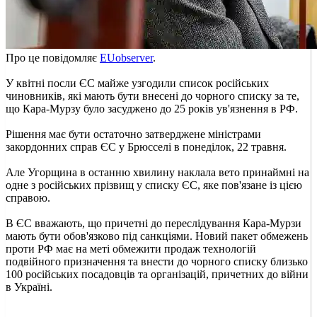
Про це повідомляє
EUobserver
.
У квітні посли ЄС майже узгодили список російських
чиновників, які мають бути внесені до чорного списку за те,
що Кара-Мурзу було засуджено до 25 років ув'язнення в РФ.
Рішення має бути остаточно затверджене міністрами
закордонних справ ЄС у Брюсселі в понеділок, 22 травня.
Але Угорщина в останню хвилину наклала вето принаймні на
одне з російських прізвищ у списку ЄС, яке пов'язане із цією
справою.
В ЄС вважають, що причетні до переслідування Кара-Мурзи
мають бути обов'язково під санкціями. Новий пакет обмежень
проти РФ має на меті обмежити продаж технологій
подвійного призначення та внести до чорного списку близько
100 російських посадовців та організацій, причетних до війни
в Україні.