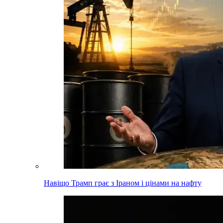
Навіщо Трамп грає з Іраном і цінами на нафту