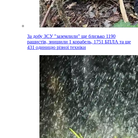
За добу ЗСУ "заземлили" ще близько 1190
рашистів, знищили 1 корабель, 1751 БПЛА та ще
431 одиницю різної техніки