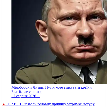
Міноборони Литви: Путін хоче атакувати країни
Балтії, але є нюанс
7 серпня 2026
►
FT: В ЄС назвали головну причину затримки вступу