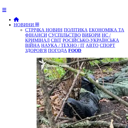
НОВИНИ
СТРІЧКА НОВИН
ПОЛІТИКА
ЕКОНОМІКА ТА
ФІНАНСИ
СУСПІЛЬСТВО
ВИБОРИ
НС /
КРИМІНАЛ
СВІТ
РОСІЙСЬКО-УКРАЇНСЬКА
ВІЙНА
НАУКА / ТЕХНО / IT
АВТО
СПОРТ
ЗДОРОВ'Я
ПОГОДА
FOOD