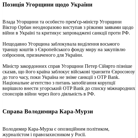
Позиція Угорщини щодо України
Влада Угорщини та особисто прем'єр-міністр Угорщини
Віктор Орбан неодноразово виступав з різкими заявами щодо
війни в Україні та критикує запроваджені санкції проти РФ.
Нещодавно Угорщина заблокувала виділення восьмого
траншу коштів з Європейського фонду миру на закупівлю
озброєння, призначеного для України.
Міністр закордонних справ Угорщини Петер Сійярто пізніше
сказав, що його країна заблокує військові транзити Євросоюзу
до того часу, поки Україна не зніме санкції з ОТР Bank.
Національне агентство з питань запобігання корупції
вирішило внести угорський OTP Bank до списку міжнародних
спонсорів війни через його діяльність в РФ.
Справа Володимира Кара-Мурзи
Володимир Кара-Мурза є опозиційним політиком,
журналістом і правозахисником у Росії.