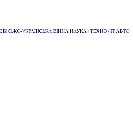
СІЙСЬКО-УКРАЇНСЬКА ВІЙНА
НАУКА / ТЕХНО / IT
АВТО