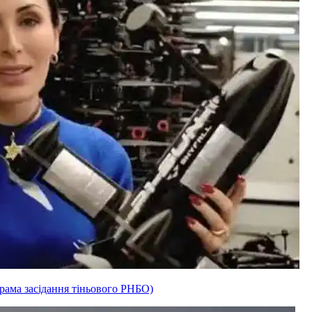
рама засідання тіньового РНБО)