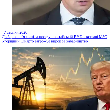
7 серпня 2026
До 3 років в'язниці за посаду в китайській BYD: ексглаві МЗС
Угорщини Сійярто загрожує вирок за хабарництво