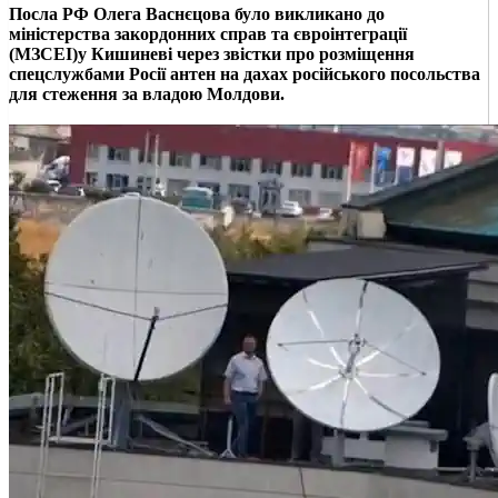
Посла РФ Олега Васнєцова було викликано до
міністерства закордонних справ та євроінтеграції
(МЗСЕІ)у Кишиневі через звістки про розміщення
спецслужбами Росії антен на дахах російського посольства
для стеження за владою Молдови.