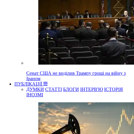
Сенат США не виділив Трампу гроші на війну з
Іраном
ПУБЛІКАЦІЇ
ДУМКИ
СТАТТІ
БЛОГИ
ІНТЕРВ'Ю
ІСТОРІЯ
ІНОЗМІ