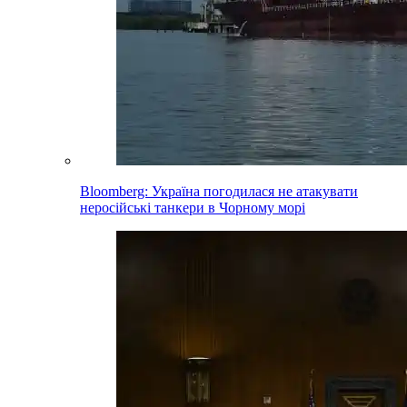
Bloomberg: Україна погодилася не атакувати
неросійські танкери в Чорному морі