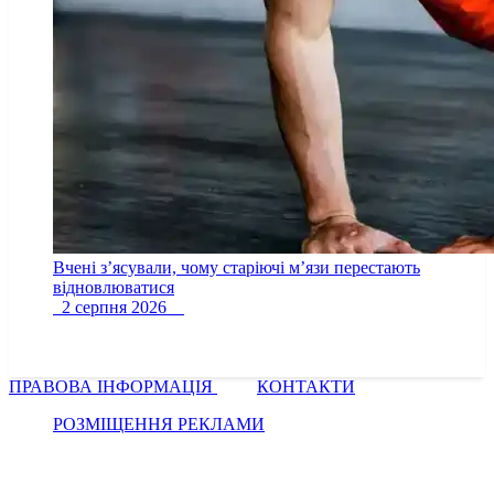
Вчені з’ясували, чому старіючі м’язи перестають
відновлюватися
2 серпня 2026
ПРАВОВА ІНФОРМАЦІЯ
КОНТАКТИ
РОЗМІЩЕННЯ РЕКЛАМИ