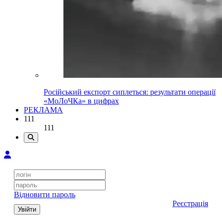
Російський експорт сиплеться: результати операції
«МоЛоЧКа» в цифрах
РЕКЛАМА
111
111
Відновити пароль
Реєстрація
Увійти