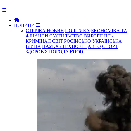
НОВИНИ
СТРІЧКА НОВИН
ПОЛІТИКА
ЕКОНОМІКА ТА
ФІНАНСИ
СУСПІЛЬСТВО
ВИБОРИ
НС /
КРИМІНАЛ
СВІТ
РОСІЙСЬКО-УКРАЇНСЬКА
ВІЙНА
НАУКА / ТЕХНО / IT
АВТО
СПОРТ
ЗДОРОВ'Я
ПОГОДА
FOOD