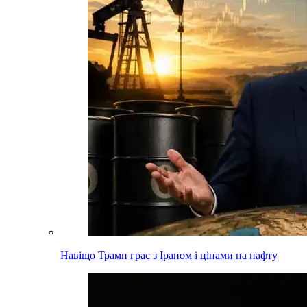
Навіщо Трамп грає з Іраном і цінами на нафту