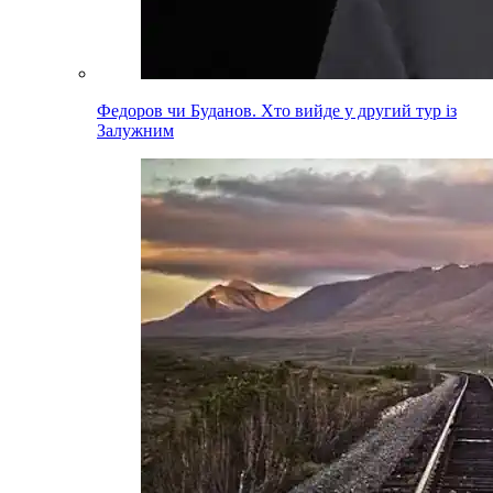
Федоров чи Буданов. Хто вийде у другий тур із
Залужним