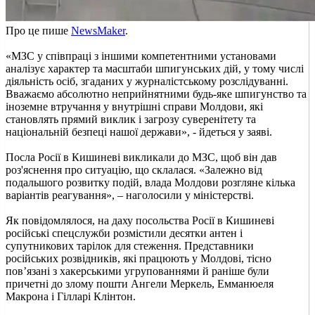
Про це пише
NewsMaker
.
«МЗС у співпраці з іншими компетентними установами
аналізує характер та масштаби шпигунських дій, у тому числі
діяльність осіб, згаданих у журналістському розслідуванні.
Вважаємо абсолютно неприйнятними будь-яке шпигунство та
іноземне втручання у внутрішні справи Молдови, які
становлять прямий виклик і загрозу суверенітету та
національній безпеці нашої держави», - йдеться у заяві.
Посла Росії в Кишиневі викликали до МЗС, щоб він дав
роз'яснення про ситуацію, що склалася. «Залежно від
подальшого розвитку подій, влада Молдови розгляне кілька
варіантів реагування», – наголосили у міністерстві.
Як повідомлялося, на даху посольства Росії в Кишиневі
російські спецслужби розмістили десятки антен і
супутникових тарілок для стеження. Представники
російських розвідників, які працюють у Молдові, тісно
пов’язані з хакерськими угрупованнями й раніше були
причетні до злому пошти Ангели Меркель, Емманюеля
Макрона і Гілларі Клінтон.