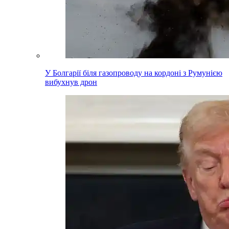
У Болгарії біля газопроводу на кордоні з Румунією
вибухнув дрон