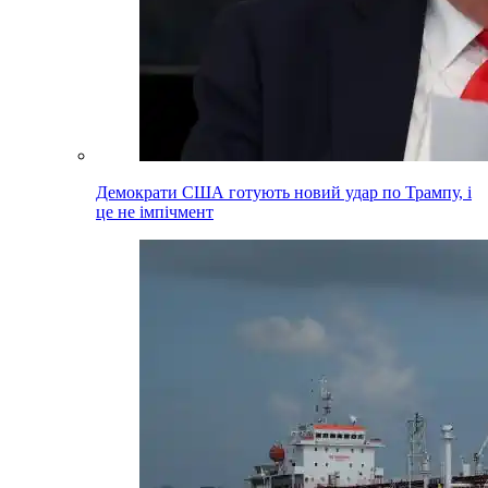
Демократи США готують новий удар по Трампу, і
це не імпічмент