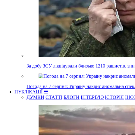
За добу ЗСУ ліквідували близько 1210 рашистів, зн
Погода на 7 серпня: Україну накриє аномальна спек
ПУБЛІКАЦІЇ
ДУМКИ
СТАТТІ
БЛОГИ
ІНТЕРВ'Ю
ІСТОРІЯ
ІНО