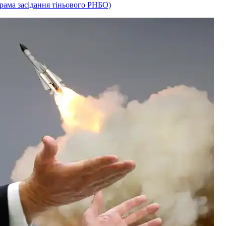
рама засідання тіньового РНБО)