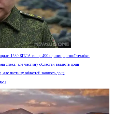
ищили 1589 БПЛА та ще 490 одиниць різної техніки
а, але частину областей заллють дощі
ЗМІ