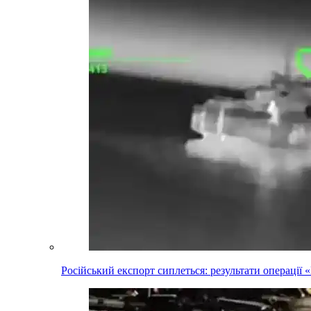
Російський експорт сиплеться: результати операці