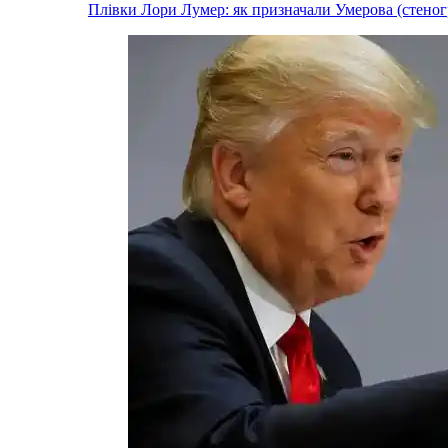
Плівки Лори Лумер: як призначали Умерова (стеног