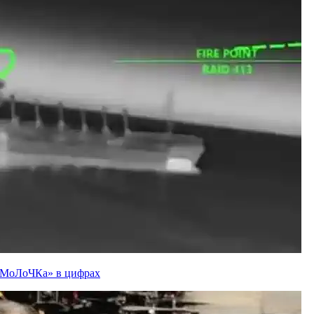
ї «МоЛоЧКа» в цифрах