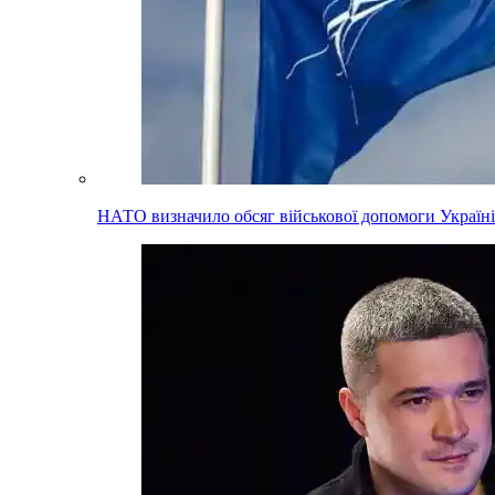
НАТО визначило обсяг військової допомоги Україні