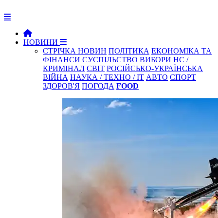
НОВИНИ
СТРІЧКА НОВИН
ПОЛІТИКА
ЕКОНОМІКА ТА
ФІНАНСИ
СУСПІЛЬСТВО
ВИБОРИ
НС /
КРИМІНАЛ
СВІТ
РОСІЙСЬКО-УКРАЇНСЬКА
ВІЙНА
НАУКА / ТЕХНО / IT
АВТО
СПОРТ
ЗДОРОВ'Я
ПОГОДА
FOOD