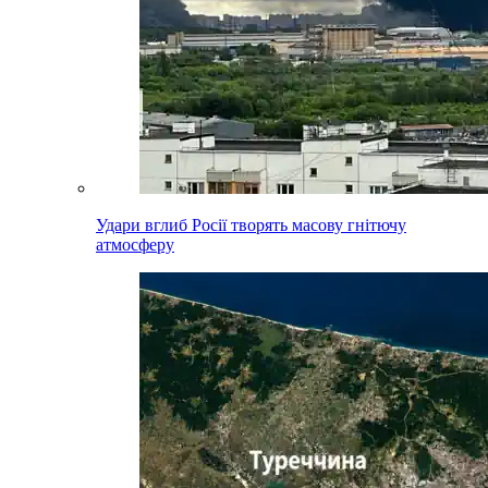
Удари вглиб Росії творять масову гнітючу
атмосферу