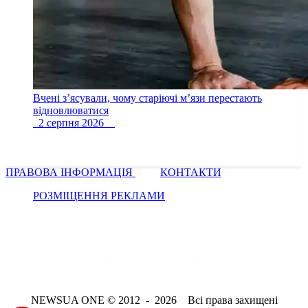
Вчені з’ясували, чому старіючі м’язи перестають
відновлюватися
2 серпня 2026
ПРАВОВА ІНФОРМАЦІЯ
КОНТАКТИ
РОЗМІЩЕННЯ РЕКЛАМИ
NEWSUA ONE © 2012 - 2026 Всі права захищені