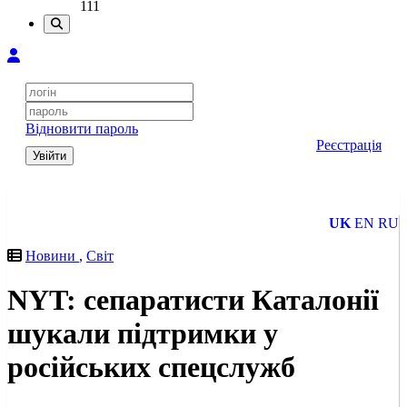
111
Відновити пароль
Реєстрація
Увійти
UK
EN
RU
Новини
,
Світ
NYT: сепаратисти Каталонії
шукали підтримки у
російських спецслужб