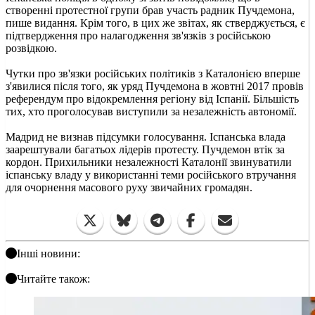
створенні протестної групи брав участь радник Пучдемона,
пише видання. Крім того, в цих же звітах, як стверджується, є
підтвердження про налагодження зв'язків з російською
розвідкою.
Чутки про зв'язки російських політиків з Каталонією вперше
з'явилися після того, як уряд Пучдемона в жовтні 2017 провів
референдум про відокремлення регіону від Іспанії. Більшість
тих, хто проголосував виступили за незалежність автономії.
Мадрид не визнав підсумки голосування. Іспанська влада
заарештували багатьох лідерів протесту. Пучдемон втік за
кордон. Прихильники незалежності Каталонії звинуватили
іспанську владу у використанні теми російського втручання
для очорнення масового руху звичайних громадян.
Інші новини:
Читайте також: