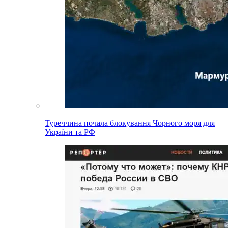
Туреччина почала блокування Чорного моря для
України та РФ