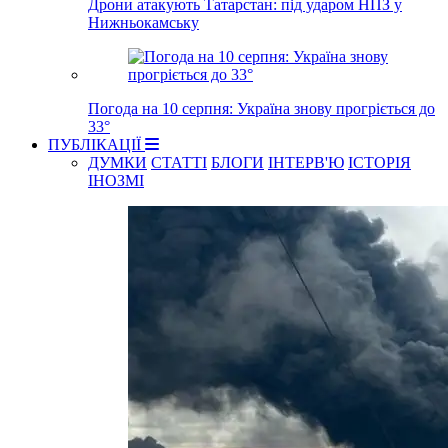
Дрони атакують Татарстан: під ударом НПЗ у
Нижньокамську
Погода на 10 серпня: Україна знову прогріється до
33°
ПУБЛІКАЦІЇ
ДУМКИ
СТАТТІ
БЛОГИ
ІНТЕРВ'Ю
ІСТОРІЯ
ІНОЗМІ