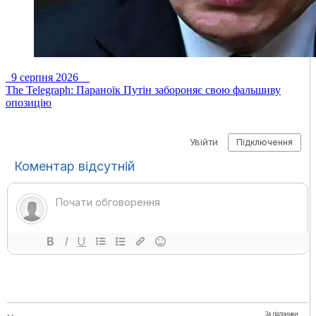
9 серпня 2026
The Telegraph: Параноїк Путін забороняє свою фальшиву
опозицію