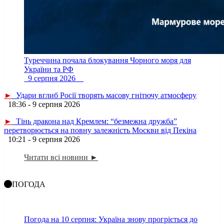
Туреччина почала блокування Чорного моря для
України та РФ
9 серпня 2026
►
Удари вглиб Росії творять масову гнітючу атмосферу
18:36 - 9 серпня 2026
►
Тінь дракона над Кремлем: “безмежна дружба”
перетворюється на повну залежність Москви від Пекіна
10:21 - 9 серпня 2026
Читати всі новини ►
ПОГОДА
Погода на 10 серпня: Україна знову прогріється до