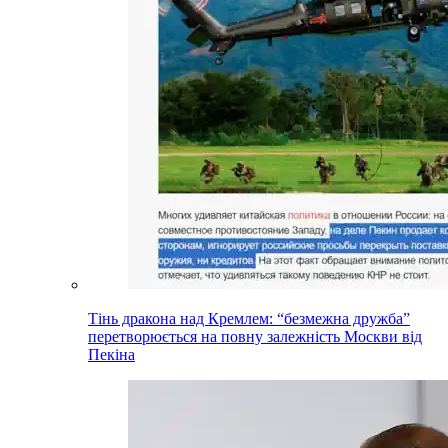
Тінь дракона над Кремлем: “безмежна дружба”
перетворюється на повну залежність Москви від
Пекіна