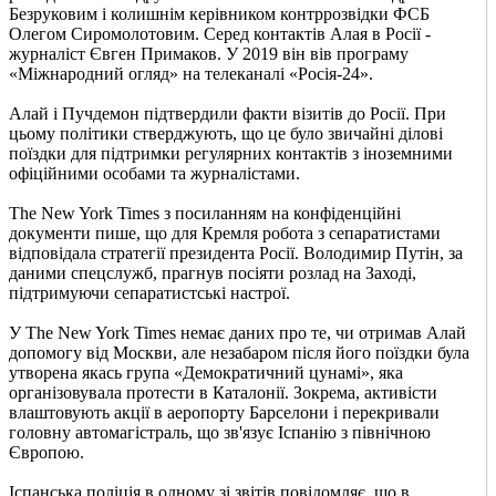
Безруковим і колишнім керівником контррозвідки ФСБ
Олегом Сиромолотовим. Серед контактів Алая в Росії -
журналіст Євген Примаков. У 2019 він вів програму
«Міжнародний огляд» на телеканалі «Росія-24».
Алай і Пучдемон підтвердили факти візитів до Росії. При
цьому політики стверджують, що це було звичайні ділові
поїздки для підтримки регулярних контактів з іноземними
офіційними особами та журналістами.
The New York Times з посиланням на конфіденційні
документи пише, що для Кремля робота з сепаратистами
відповідала стратегії президента Росії. Володимир Путін, за
даними спецслужб, прагнув посіяти розлад на Заході,
підтримуючи сепаратистські настрої.
У The New York Times немає даних про те, чи отримав Алай
допомогу від Москви, але незабаром після його поїздки була
утворена якась група «Демократичний цунамі», яка
організовувала протести в Каталонії. Зокрема, активісти
влаштовують акції в аеропорту Барселони і перекривали
головну автомагістраль, що зв'язує Іспанію з північною
Європою.
Іспанська поліція в одному зі звітів повідомляє, що в