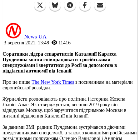
News UA
3 вересня 2021, 13:48
11416
Соратники лідера сепаратистів Каталонії Карлеса
Пучдемона могли співпрацювати з російськими
спецслужбами і звертатися до Росії за допомогою в
відділенні автономії від Іспанії.
Про це пише
The New York Times
з посиланням на матеріали
європейської розвідки.
Журналісти розповідають про політика і історика Жозепа
Льюісі Алае. Як стверджується, весною 2019 року він
відвідував Москву, щоб заручитися підтримкою Москви в
питанні відділення Каталонії від Іспанії.
За даними ЗМІ, радник Пучдемона зустрічався з діючими
представниками спецслужб, а також з колишніми російськими
розвідниками подружжям Оленою Вавилової і Андрієм