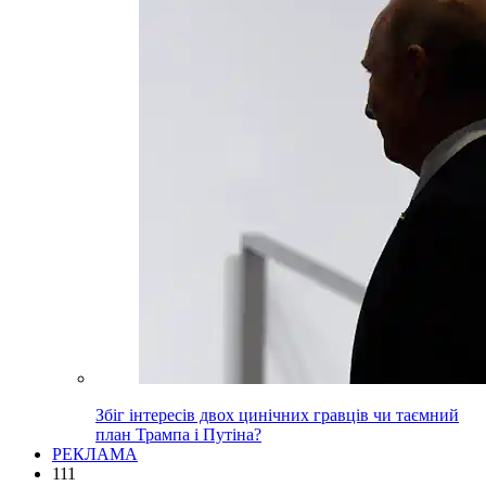
Збіг інтересів двох цинічних гравців чи таємний
план Трампа і Путіна?
РЕКЛАМА
111