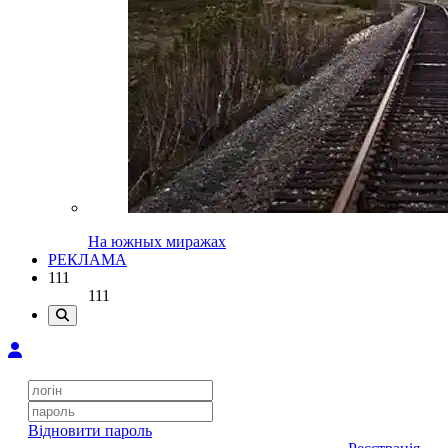
На южных миражах
РЕКЛАМА
111
111
Відновити пароль