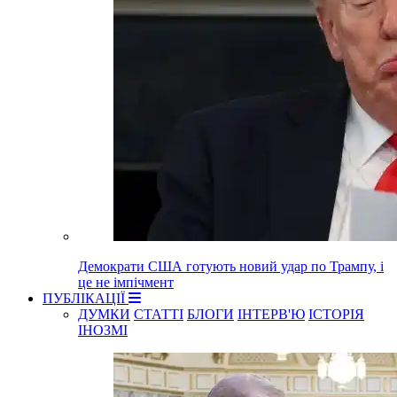
Демократи США готують новий удар по Трампу, і
це не імпічмент
ПУБЛІКАЦІЇ
ДУМКИ
СТАТТІ
БЛОГИ
ІНТЕРВ'Ю
ІСТОРІЯ
ІНОЗМІ