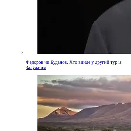
Федоров чи Буданов. Хто вийде у другий тур із
Залужним