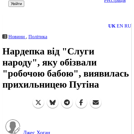
Реєстрація
Увійти
UK
EN
RU
Новини
,
Політика
Нардепка від "Слуги
народу", яку обізвали
"робочою бабою", виявилась
прихильницею Путіна
Джес Хоган