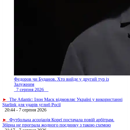
Федоров чи Буданов. Хто вийде у другий тур із
Залужним
7 серпня 2026
►
The Atlantic: Ілон Маск відмовляє Україні у використанні
Starlink для ударів углиб Росії
20:44 - 7 серпня 2026
►
Футбольна асоціація Кореї постачала повій арбітрам.
Збірна не програла жодного поєдинку з такою схемою