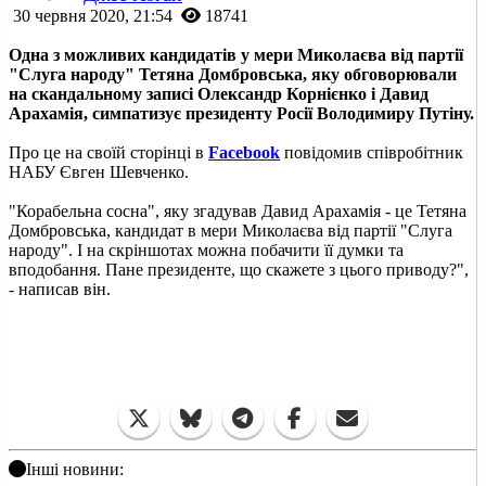
30 червня 2020, 21:54
18741
Одна з можливих кандидатів у мери Миколаєва від партії
"Слуга народу" Тетяна Домбровська, яку обговорювали
на скандальному записі Олександр Корнієнко і Давид
Арахамія, симпатизує президенту Росії Володимиру Путіну.
Про це на своїй сторінці в
Facebook
повідомив співробітник
НАБУ Євген Шевченко.
"Корабельна сосна", яку згадував Давид Арахамія - це Тетяна
Домбровська, кандидат в мери Миколаєва від партії "Слуга
народу". І на скріншотах можна побачити її думки та
вподобання. Пане президенте, що скажете з цього приводу?",
- написав він.
Інші новини: