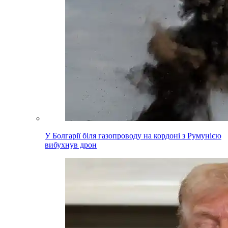
У Болгарії біля газопроводу на кордоні з Румунією
вибухнув дрон