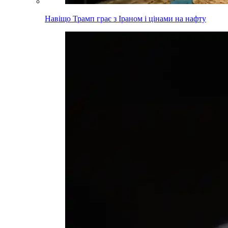
Навіщо Трамп грає з Іраном і цінами на нафту