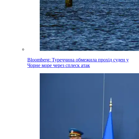
Bloomberg: Туреччина обмежила прохід суден у
Чорне море через сплеск атак