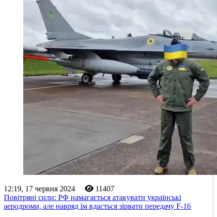
12:19, 17 червня 2024
11407
Повітряні сили: РФ намагається атакувати українські
аеродроми, але навряд їм вдасться зірвати передачу F-16