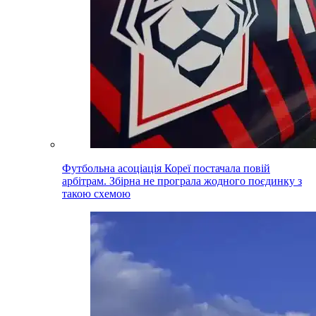
Футбольна асоціація Кореї постачала повій
арбітрам. Збірна не програла жодного поєдинку з
такою схемою