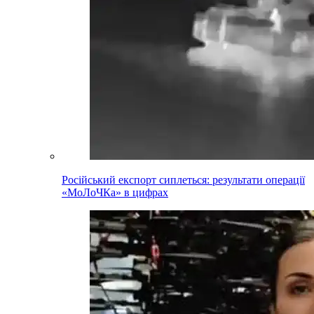
Російський експорт сиплеться: результати операції
«МоЛоЧКа» в цифрах