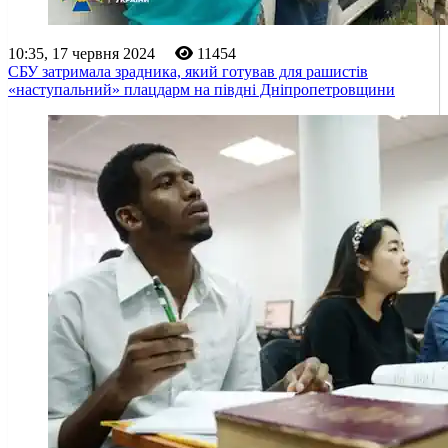
10:35, 17 червня 2024
11454
СБУ затримала зрадника, який готував для рашистів
«наступальний» плацдарм на півдні Дніпропетровщини