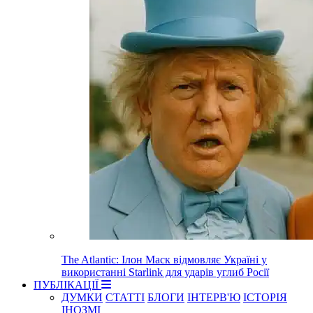
The Atlantic: Ілон Маск відмовляє Україні у
використанні Starlink для ударів углиб Росії
ПУБЛІКАЦІЇ
ДУМКИ
СТАТТІ
БЛОГИ
ІНТЕРВ'Ю
ІСТОРІЯ
ІНОЗМІ