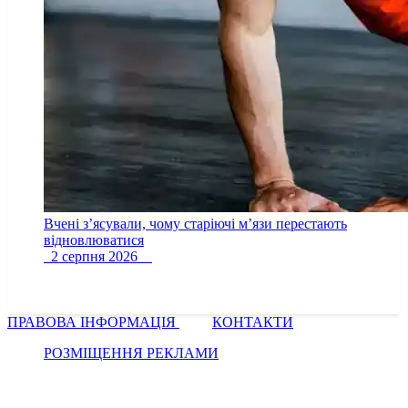
Вчені з’ясували, чому старіючі м’язи перестають
відновлюватися
2 серпня 2026
ПРАВОВА ІНФОРМАЦІЯ
КОНТАКТИ
РОЗМІЩЕННЯ РЕКЛАМИ