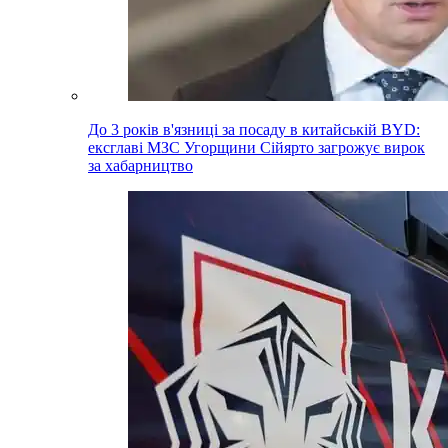
До 3 років в'язниці за посаду в китайській BYD:
ексглаві МЗС Угорщини Сійярто загрожує вирок
за хабарництво