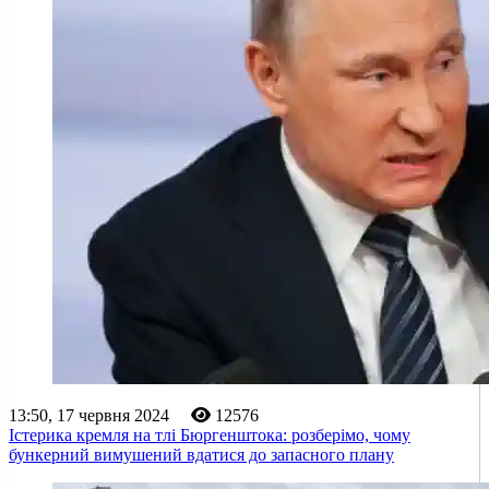
13:50, 17 червня 2024
12576
Істерика кремля на тлі Бюргенштока: розберімо, чому
бункерний вимушений вдатися до запасного плану