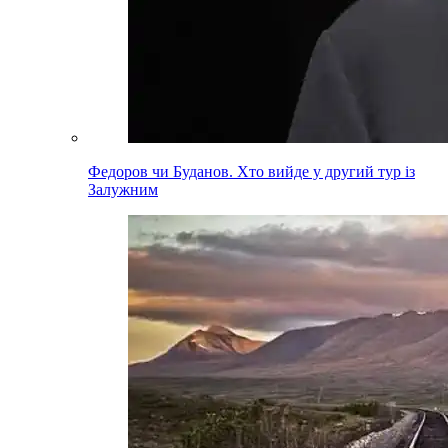
Федоров чи Буданов. Хто вийде у другий тур із
Залужним