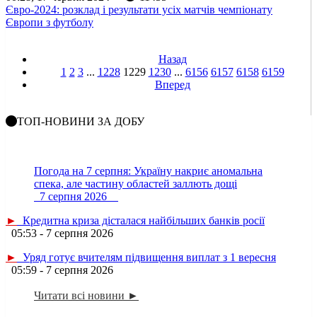
Євро-2024: розклад і результати усіх матчів чемпіонату
Європи з футболу
Назад
1
2
3
...
1228
1229
1230
...
6156
6157
6158
6159
Вперед
ТОП-НОВИНИ ЗА ДОБУ
Погода на 7 серпня: Україну накриє аномальна
спека, але частину областей заллють дощі
7 серпня 2026
►
Кредитна криза дісталася найбільших банків росії
05:53 - 7 серпня 2026
►
Уряд готує вчителям підвищення виплат з 1 вересня
05:59 - 7 серпня 2026
Читати всі новини ►