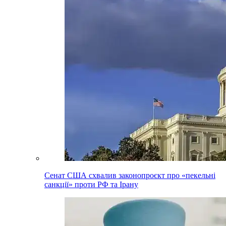
Сенат США схвалив законопроєкт про «пекельні
санкції» проти РФ та Ірану