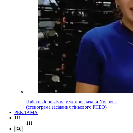
Плівки Лори Лумер: як призначали Умерова
(стенограма засідання тіньового РНБО)
РЕКЛАМА
111
111