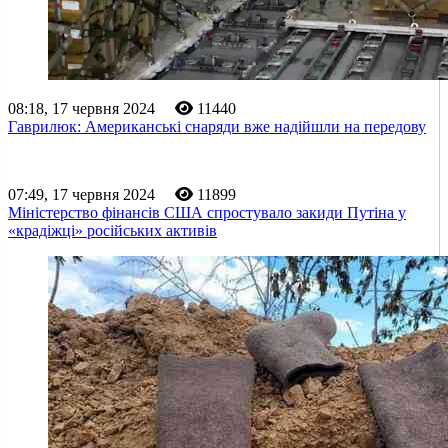
08:18, 17 червня 2024
11440
Гаврилюк: Американські снаряди вже надійшли на передову
07:49, 17 червня 2024
11899
Міністерство фінансів США спростувало закиди Путіна у
«крадіжці» російських активів