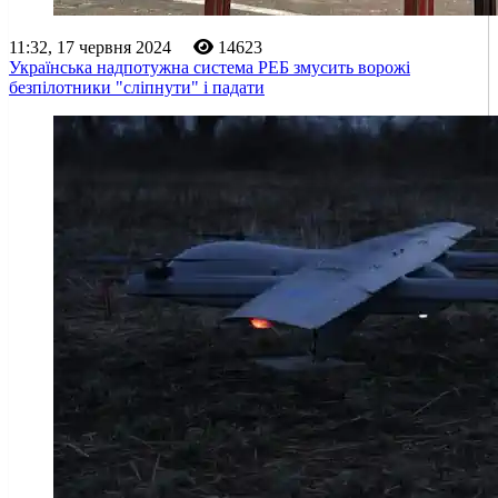
11:32, 17 червня 2024
14623
Українська надпотужна система РЕБ змусить ворожі
безпілотники "сліпнути" і падати