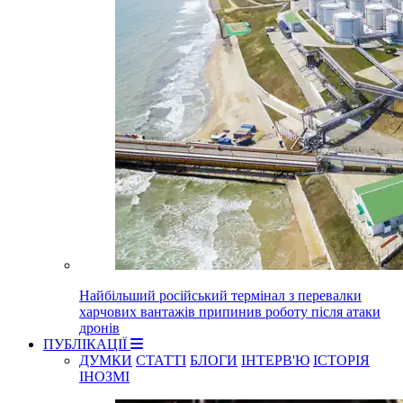
Найбільший російський термінал з перевалки
харчових вантажів припинив роботу після атаки
дронів
ПУБЛІКАЦІЇ
ДУМКИ
СТАТТІ
БЛОГИ
ІНТЕРВ'Ю
ІСТОРІЯ
ІНОЗМІ