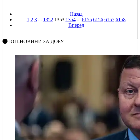
Назад
1
2
3
...
1352
1353
1354
...
6155
6156
6157
6158
Вперед
ТОП-НОВИНИ ЗА ДОБУ