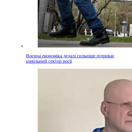
Воєнна економіка дедалі сильніше підриває
цивільний сектор росії