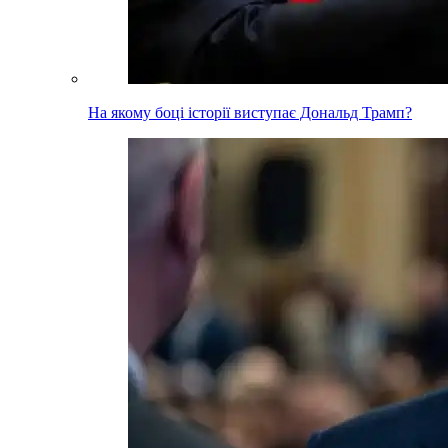
На якому боці історії виступає Дональд Трамп?