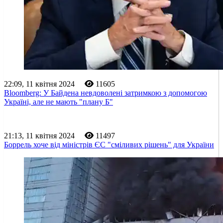
22:09, 11 квітня 2024
11605
Bloomberg: У Байдена невдоволені затримкою з допомогою
Україні, але не мають "плану Б"
21:13, 11 квітня 2024
11497
Боррель хоче від міністрів ЄС "сміливих рішень" для України