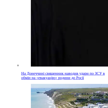
На Донеччині священник наводив удари по ЗСУ в
обмін на «евакуацію» родини до Росії