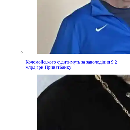
Коломойського судитимуть за заволодіння 9,2
млрд грн ПриватБанку