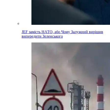
JEF замість НАТО, або Чому Залужний вирішив
випередити Зеленського