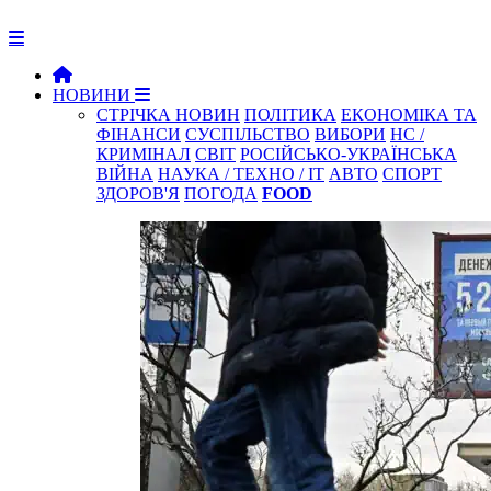
НОВИНИ
СТРІЧКА НОВИН
ПОЛІТИКА
ЕКОНОМІКА ТА
ФІНАНСИ
СУСПІЛЬСТВО
ВИБОРИ
НС /
КРИМІНАЛ
СВІТ
РОСІЙСЬКО-УКРАЇНСЬКА
ВІЙНА
НАУКА / ТЕХНО / IT
АВТО
СПОРТ
ЗДОРОВ'Я
ПОГОДА
FOOD