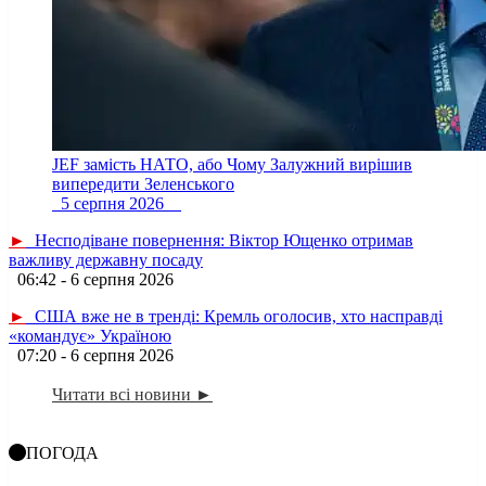
JEF замість НАТО, або Чому Залужний вирішив
випередити Зеленського
5 серпня 2026
►
Несподіване повернення: Віктор Ющенко отримав
важливу державну посаду
06:42 - 6 серпня 2026
►
США вже не в тренді: Кремль оголосив, хто насправді
«командує» Україною
07:20 - 6 серпня 2026
Читати всі новини ►
ПОГОДА