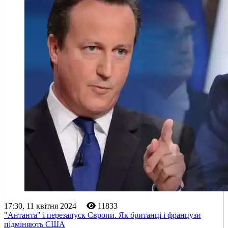
17:30, 11 квітня 2024
11833
"Антанта" і перезапуск Європи. Як британці і французи
підміняють США