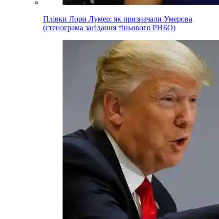
Плівки Лори Лумер: як призначали Умерова
(стенограма засідання тіньового РНБО)