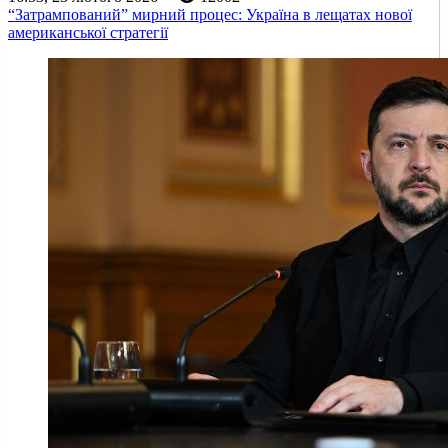
“Затрампований” мирний процес: Україна в лещатах нової
американської стратегії