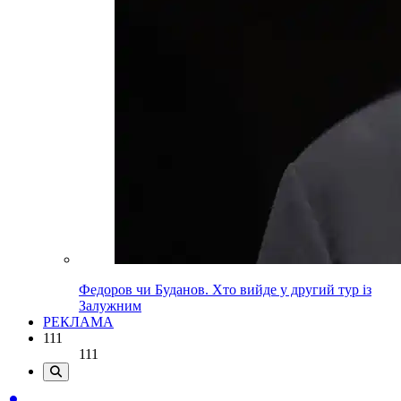
Федоров чи Буданов. Хто вийде у другий тур із
Залужним
РЕКЛАМА
111
111