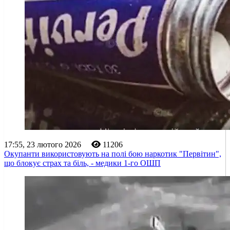
17:55, 23 лютого 2026
11206
Окупанти використовують на полі бою наркотик "Первітин",
що блокує страх та біль, - медики 1-го ОШП