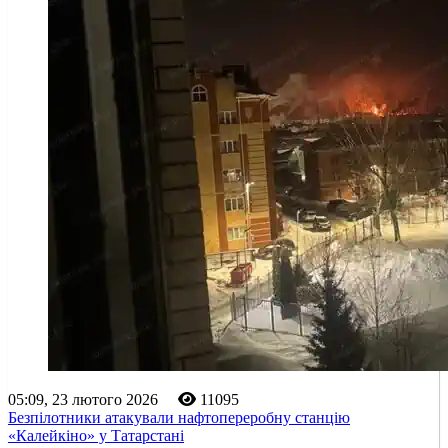
05:09, 23 лютого 2026
11095
Безпілотники атакували нафтопереробну станцію
«Калейкіно» у Татарстані