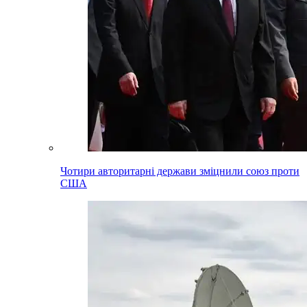
Чотири авторитарні держави зміцнили союз проти
США