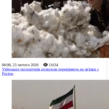
06:08, 23 лютого 2026
11634
Узбецьких експортерів целюлози перевіряють на зв'язки з
Росією