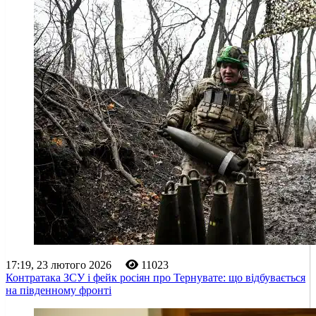
17:19, 23 лютого 2026
11023
Контратака ЗСУ і фейк росіян про Тернувате: що відбувається
на південному фронті