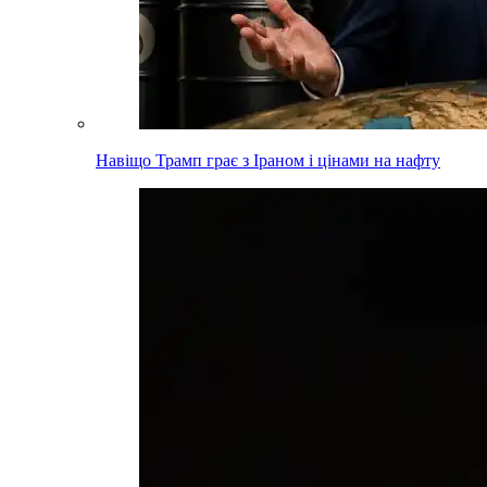
Навіщо Трамп грає з Іраном і цінами на нафту