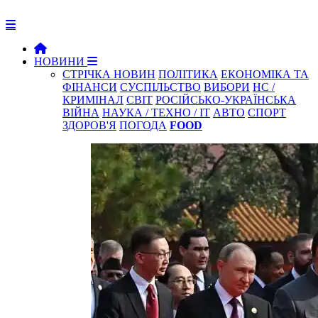
НОВИНИ
СТРІЧКА НОВИН
ПОЛІТИКА
ЕКОНОМІКА ТА
ФІНАНСИ
СУСПІЛЬСТВО
ВИБОРИ
НС /
КРИМІНАЛ
СВІТ
РОСІЙСЬКО-УКРАЇНСЬКА
ВІЙНА
НАУКА / ТЕХНО / IT
АВТО
СПОРТ
ЗДОРОВ'Я
ПОГОДА
FOOD