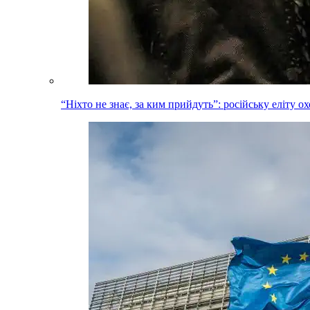
“Ніхто не знає, за ким прийдуть”: російську еліту