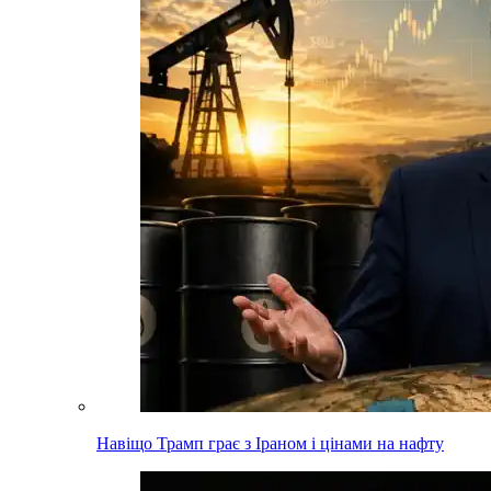
Навіщо Трамп грає з Іраном і цінами на нафту