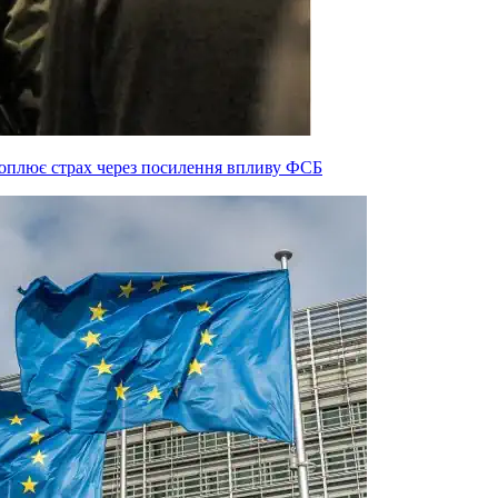
 охоплює страх через посилення впливу ФСБ