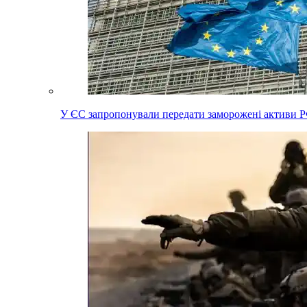
У ЄС запропонували передати заморожені активи Р