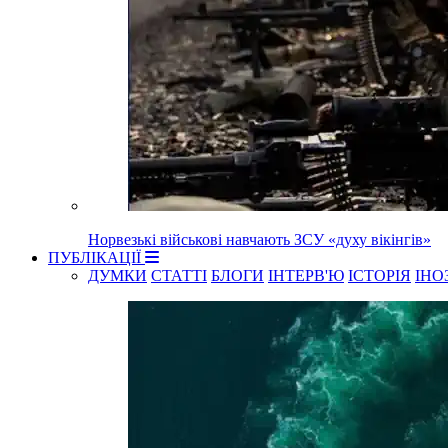
Норвезькі військові навчають ЗСУ «духу вікінгів»
ПУБЛІКАЦІЇ
ДУМКИ
СТАТТІ
БЛОГИ
ІНТЕРВ'Ю
ІСТОРІЯ
ІНО