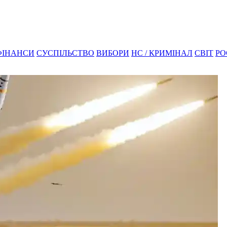
ФІНАНСИ
СУСПІЛЬСТВО
ВИБОРИ
НС / КРИМІНАЛ
СВІТ
РО