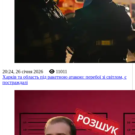
20:24, 26 січня 2026
11011
Харків та область під ракетною атакою: перебої зі світлом, є
постраждалі