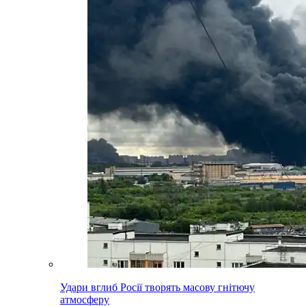
Удари вглиб Росії творять масову гнітючу
атмосферу