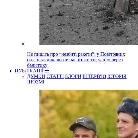
Не пишіть про “незбиті ракети”: у Повітряних
силах закликали не нагнітати ситуацію через
балістику
ПУБЛІКАЦІЇ
ДУМКИ
СТАТТІ
БЛОГИ
ІНТЕРВ'Ю
ІСТОРІЯ
ІНОЗМІ