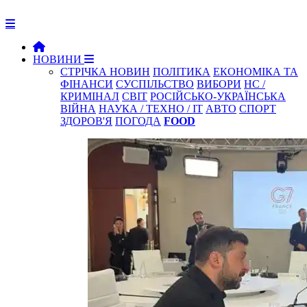
НОВИНИ
СТРІЧКА НОВИН
ПОЛІТИКА
ЕКОНОМІКА ТА
ФІНАНСИ
СУСПІЛЬСТВО
ВИБОРИ
НС /
КРИМІНАЛ
СВІТ
РОСІЙСЬКО-УКРАЇНСЬКА
ВІЙНА
НАУКА / ТЕХНО / IT
АВТО
СПОРТ
ЗДОРОВ'Я
ПОГОДА
FOOD