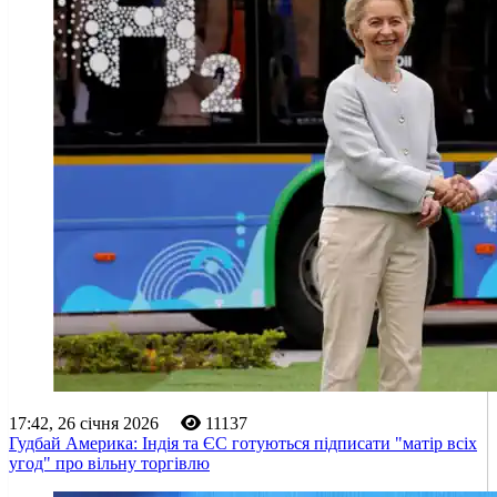
17:42, 26 січня 2026
11137
Гудбай Америка: Індія та ЄС готуються підписати "матір всіх
угод" про вільну торгівлю