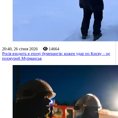
20:40, 26 січня 2026
14664
Росія входить в епоху бумерангів: кожен удар по Києву – це
похмурий Мурманськ