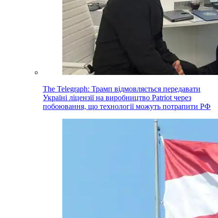
The Telegraph: Трамп відмовляється передавати
Україні ліцензії на виробництво Patriot через
побоювання, що технології можуть потрапити РФ