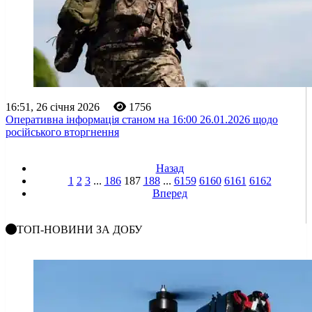
16:51, 26 січня 2026
1756
Оперативна інформація станом на 16:00 26.01.2026 щодо
російського вторгнення
Назад
1
2
3
...
186
187
188
...
6159
6160
6161
6162
Вперед
ТОП-НОВИНИ ЗА ДОБУ