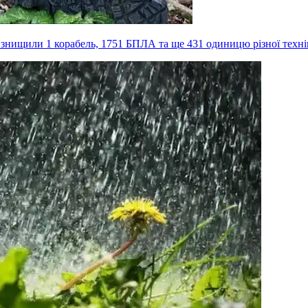
, знищили 1 корабель, 1751 БПЛА та ще 431 одиницю різної техн