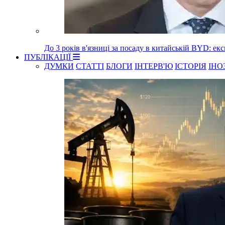
До 3 років в'язниці за посаду в китайській BYD: е
ПУБЛІКАЦІЇ
ДУМКИ
СТАТТІ
БЛОГИ
ІНТЕРВ'Ю
ІСТОРІЯ
ІНО