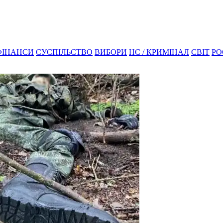
ФІНАНСИ
СУСПІЛЬСТВО
ВИБОРИ
НС / КРИМІНАЛ
СВІТ
РО