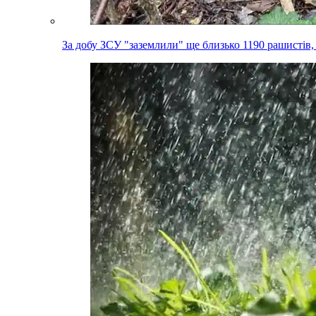
За добу ЗСУ "заземлили" ще близько 1190 рашистів