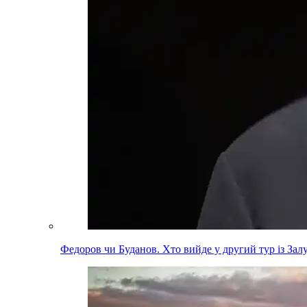
Федоров чи Буданов. Хто вийде у другий тур із За