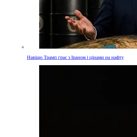
Навіщо Трамп грає з Іраном і цінами на нафту