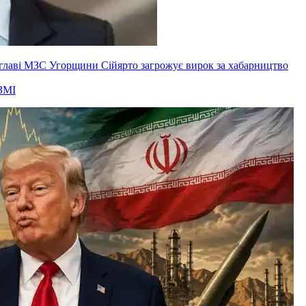
ксглаві МЗС Угорщини Сійярто загрожує вирок за хабарництво
ЗМІ