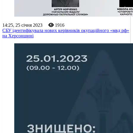
14:25, 25 січня 2023
1916
СБУ ідентифікувала нових керівників окупаційного «мвд рф»
на Херсонщині