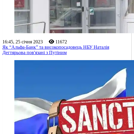
16:45, 25 січня 2023
11672
Як “Альфа-Банк” та високопосадовець НБУ Наталія
Дегтярьова пов'язані з Путіним