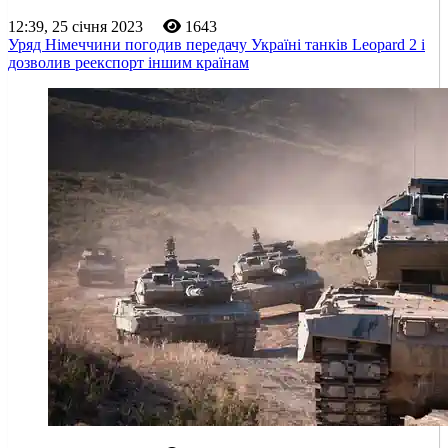
12:39, 25 січня 2023
1643
Уряд Німеччини погодив передачу Україні танків Leopard 2 і
дозволив реекспорт іншим країнам