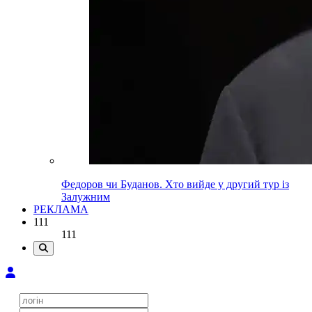
Федоров чи Буданов. Хто вийде у другий тур із
Залужним
РЕКЛАМА
111
111