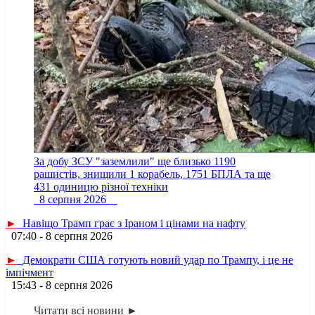
За добу ЗСУ "заземлили" ще близько 1190
рашистів, знищили 1 корабель, 1751 БПЛА та ще
431 одиницю різної техніки
8 серпня 2026
►
Навіщо Трамп грає з Іраном і цінами на нафту
07:40 - 8 серпня 2026
►
Демократи США готують новий удар по Трампу, і це не
імпічмент
15:43 - 8 серпня 2026
Читати всі новини ►