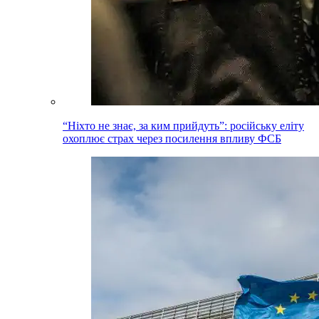
“Ніхто не знає, за ким прийдуть”: російську еліту
охоплює страх через посилення впливу ФСБ