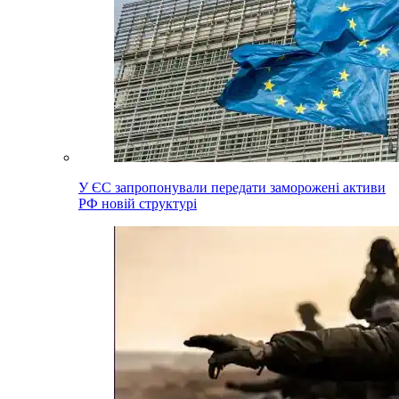
У ЄС запропонували передати заморожені активи
РФ новій структурі