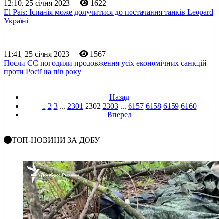
12:10, 25 січня 2023
1622
El Pais: Іспанія може долучитися до постачання танків Leopard
Україні
11:41, 25 січня 2023
1567
Посли ЄС погодили продовження усіх економічних санкцій
проти Росії на пів року
Назад
1
2
3
...
2301
2302
2303
...
6157
6158
6159
6160
Вперед
ТОП-НОВИНИ ЗА ДОБУ