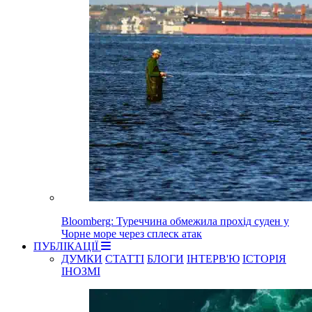
Bloomberg: Туреччина обмежила прохід суден у
Чорне море через сплеск атак
ПУБЛІКАЦІЇ
ДУМКИ
СТАТТІ
БЛОГИ
ІНТЕРВ'Ю
ІСТОРІЯ
ІНОЗМІ