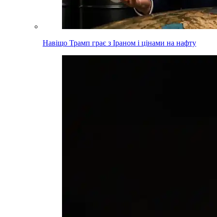
Навіщо Трамп грає з Іраном і цінами на нафту