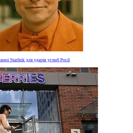
нні Starlink для ударів углиб Росії