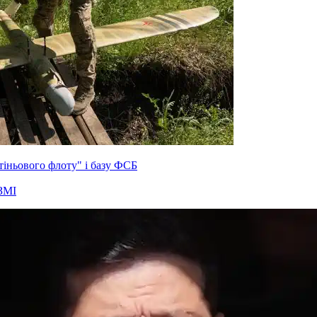
тіньового флоту" і базу ФСБ
ЗМІ