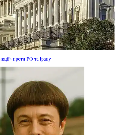
кції» проти РФ та Ірану