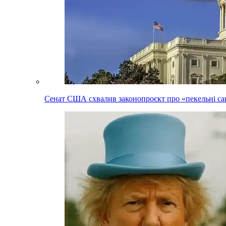
Сенат США схвалив законопроєкт про «пекельні сан