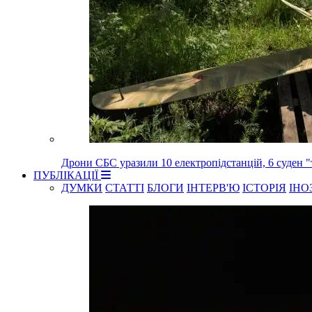
Дрони СБС уразили 10 електропідстанцій, 6 суден "
ПУБЛІКАЦІЇ
ДУМКИ
СТАТТІ
БЛОГИ
ІНТЕРВ'Ю
ІСТОРІЯ
ІНО