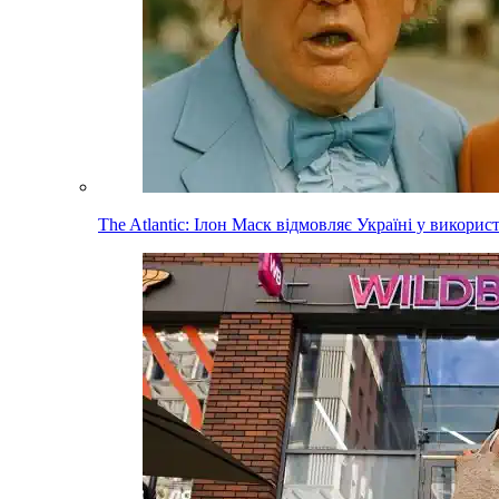
The Atlantic: Ілон Маск відмовляє Україні у використа