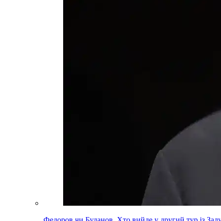
Федоров чи Буданов. Хто вийде у другий тур із За