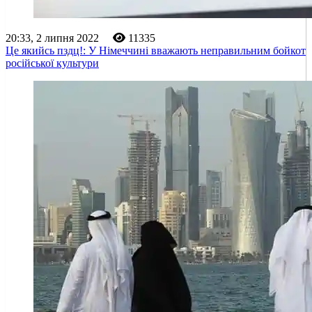
20:33, 2 липня 2022
11335
Це якийсь пздц!: У Німеччині вважають неправильним бойкот
російської культури