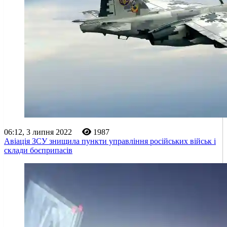
06:12, 3 липня 2022
1987
Авіація ЗСУ знищила пункти управління російських військ і
склади боєприпасів