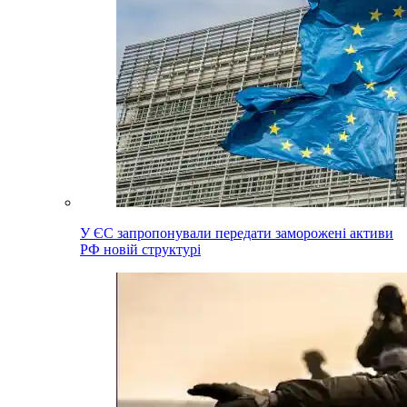
У ЄС запропонували передати заморожені активи
РФ новій структурі