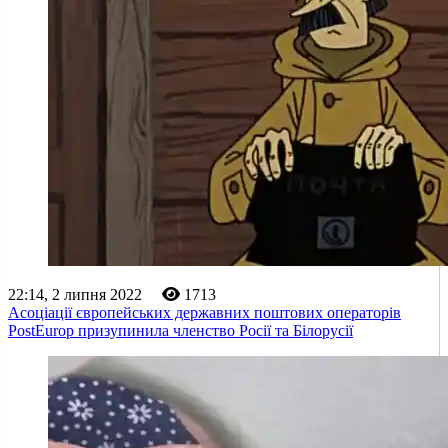
22:14, 2 липня 2022
1713
Асоціації європейських державних поштових операторів
PostEurop призупинила членство Росії та Білорусії