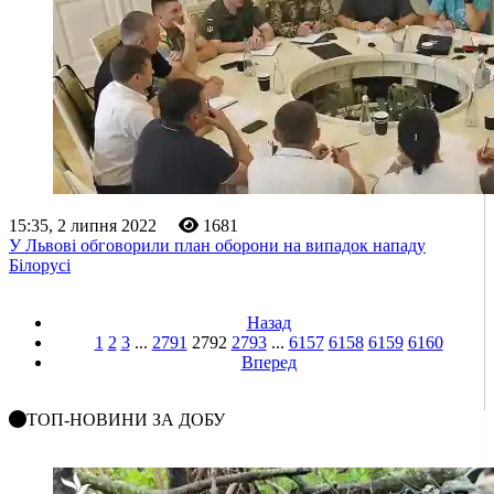
15:35, 2 липня 2022
1681
У Львові обговорили план оборони на випадок нападу
Білорусі
Назад
1
2
3
...
2791
2792
2793
...
6157
6158
6159
6160
Вперед
ТОП-НОВИНИ ЗА ДОБУ