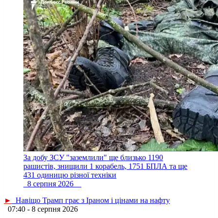
За добу ЗСУ "заземлили" ще близько 1190
рашистів, знищили 1 корабель, 1751 БПЛА та ще
431 одиницю різної техніки
8 серпня 2026
►
Навіщо Трамп грає з Іраном і цінами на нафту
07:40 - 8 серпня 2026