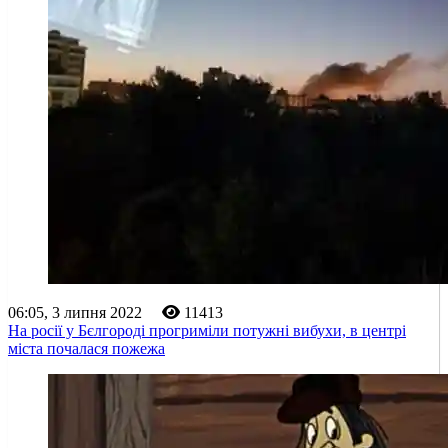
06:05, 3 липня 2022
11413
На росії у Бєлгороді прогриміли потужні вибухи, в центрі
міста почалася пожежа