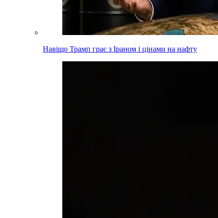
Навіщо Трамп грає з Іраном і цінами на нафту