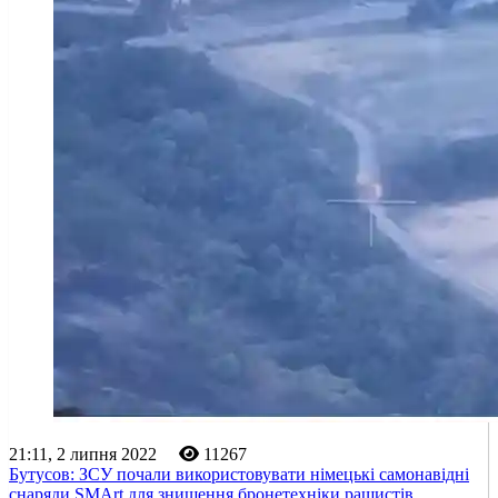
21:11, 2 липня 2022
11267
Бутусов: ЗСУ почали використовувати німецькі самонавідні
снаряди SMArt для знищення бронетехніки рашистів