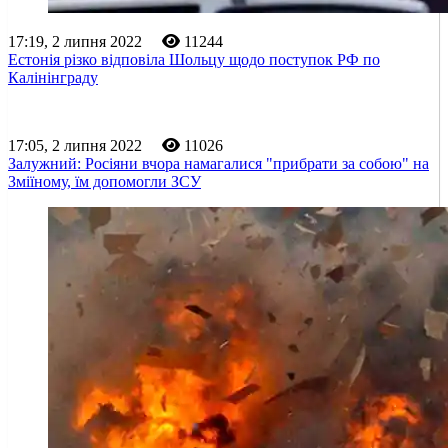
17:19, 2 липня 2022
11244
Естонія різко відповіла Шольцу щодо поступок РФ по
Калінінграду
17:05, 2 липня 2022
11026
Залужний: Росіяни вчора намагалися "прибрати за собою" на
Зміїному, їм допомогли ЗСУ