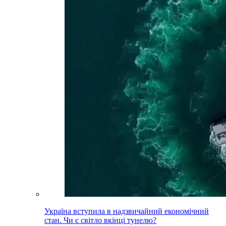
Україна вступила в надзвичайний економічний
стан. Чи є світло вкінці тунелю?