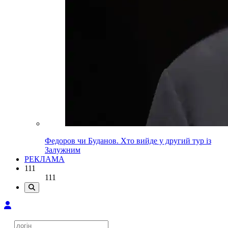
Федоров чи Буданов. Хто вийде у другий тур із
Залужним
РЕКЛАМА
111
111