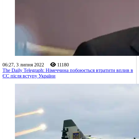
06:27, 3 липня 2022
11180
The Daily Telegraph: Німеччина побоюється втратити вплив в
ЄС після вступу України