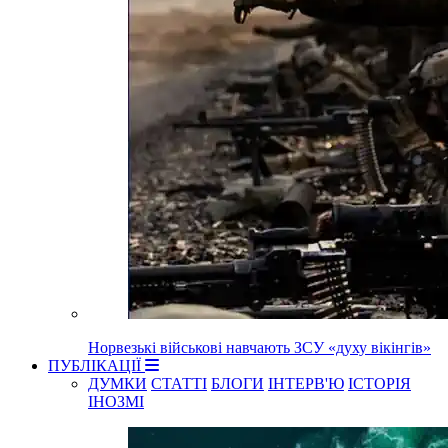
Норвезькі військові навчають ЗСУ «духу вікінгів»
ПУБЛІКАЦІЇ
ДУМКИ
СТАТТІ
БЛОГИ
ІНТЕРВ'Ю
ІСТОРІЯ
ІНОЗМІ