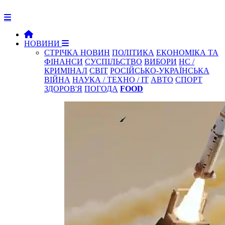
НОВИНИ
СТРІЧКА НОВИН
ПОЛІТИКА
ЕКОНОМІКА ТА
ФІНАНСИ
СУСПІЛЬСТВО
ВИБОРИ
НС /
КРИМІНАЛ
СВІТ
РОСІЙСЬКО-УКРАЇНСЬКА
ВІЙНА
НАУКА / ТЕХНО / IT
АВТО
СПОРТ
ЗДОРОВ'Я
ПОГОДА
FOOD