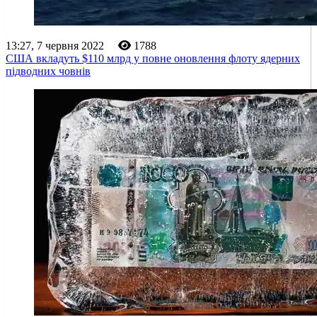
13:27, 7 червня 2022
1788
США вкладуть $110 млрд у повне оновлення флоту ядерних
підводних човнів