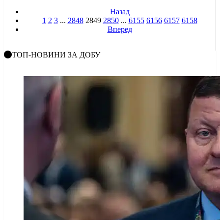
Назад
1
2
3
...
2848
2849
2850
...
6155
6156
6157
6158
Вперед
ТОП-НОВИНИ ЗА ДОБУ