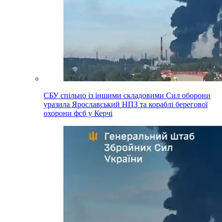
СБУ спільно із іншими складовими Сил оборони
уразила Ярославський НПЗ та кораблі берегової
охорони фсб у Керчі