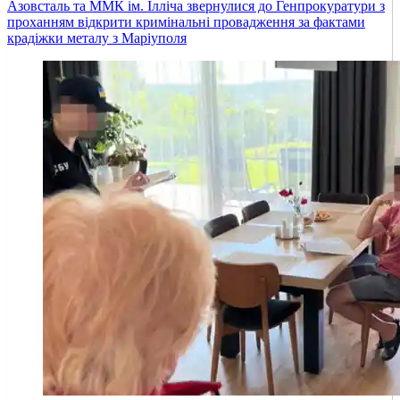
Азовсталь та ММК ім. Ілліча звернулися до Генпрокуратури з
проханням відкрити кримінальні провадження за фактами
крадіжки металу з Маріуполя