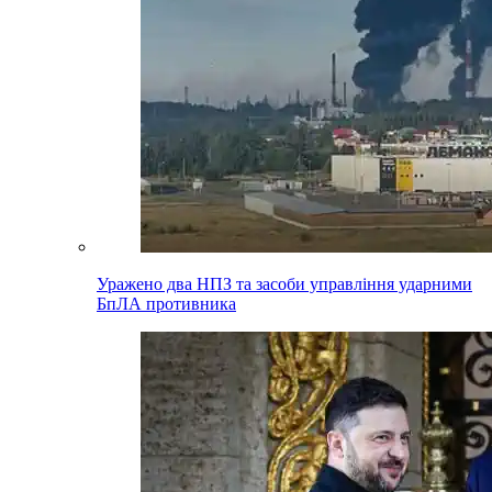
Уражено два НПЗ та засоби управління ударними
БпЛА противника