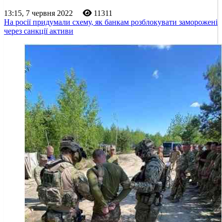
13:15, 7 червня 2022
11311
На росії придумали схему, як банкам розблокувати заморожені
через санкції активи