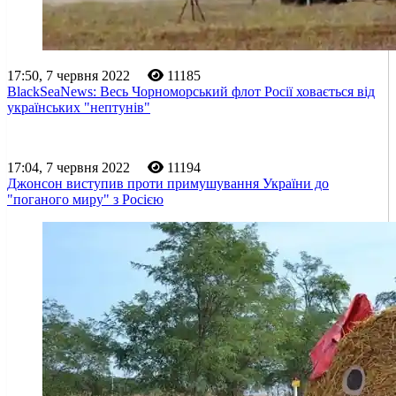
17:50, 7 червня 2022
11185
BlackSeaNews: Весь Чорноморський флот Росії ховається від
українських "нептунів"
17:04, 7 червня 2022
11194
Джонсон виступив проти примушування України до
"поганого миру" з Росією