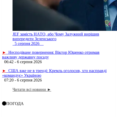
JEF замість НАТО, або Чому Залужний вирішив
випередити Зеленського
5 серпня 2026
►
Несподіване повернення: Віктор Ющенко отримав
важливу державну посаду
06:42 - 6 серпня 2026
►
США вже не в тренді: Кремль оголосив, хто насправді
«командує» Україною
07:20 - 6 серпня 2026
Читати всі новини ►
ПОГОДА