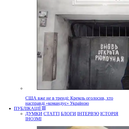
США вже не в тренді: Кремль оголосив, хто
насправді «командує» Україною
ПУБЛІКАЦІЇ
ДУМКИ
СТАТТІ
БЛОГИ
ІНТЕРВ'Ю
ІСТОРІЯ
ІНОЗМІ