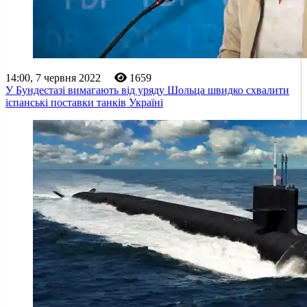
14:00, 7 червня 2022
1659
У Бундестазі вимагають від уряду Шольца швидко схвалити
іспанські поставки танків Україні