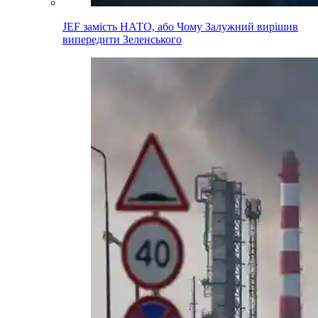
JEF замість НАТО, або Чому Залужний вирішив
випередити Зеленського