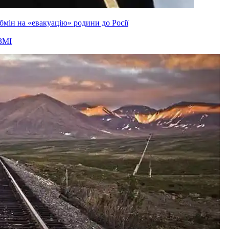
мін на «евакуацію» родини до Росії
ЗМІ