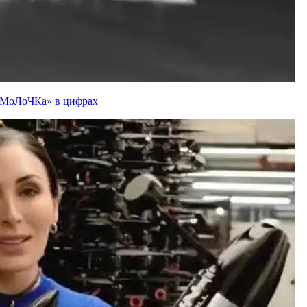
ї «МоЛоЧКа» в цифрах