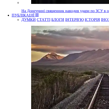
На Донеччині священник наводив удари по ЗСУ в об
ПУБЛІКАЦІЇ
ДУМКИ
СТАТТІ
БЛОГИ
ІНТЕРВ'Ю
ІСТОРІЯ
ІНО