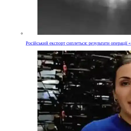
Російський експорт сиплеться: результати операці