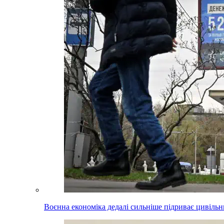
Воєнна економіка дедалі сильніше підриває цивільни