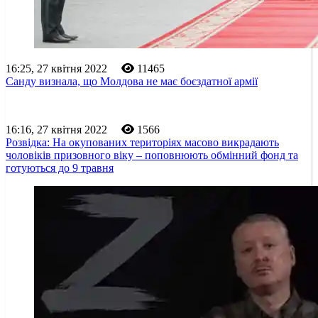
16:25, 27 квітня 2022
11465
Санду визнала, що Молдова не має боєздатної армії
16:16, 27 квітня 2022
1566
Розвідка: На окупованих територіях масово викрадають
чоловіків призовного віку – поповнюють обмінний фонд та
готуються до 9 травня