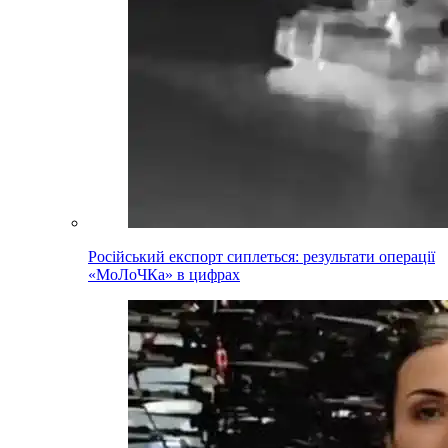
Російський експорт сиплеться: результати операції
«МоЛоЧКа» в цифрах