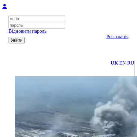
Відновити пароль
Реєстрація
Увійти
UK
EN
RU