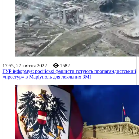
17:55, 27 квітня 2022
1582
ГУР інформує: російські фашисти готують пропагандистський
«престур» в Маріуполь для лояльних ЗМІ