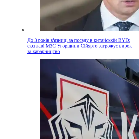
До 3 років в'язниці за посаду в китайській BYD:
ексглаві МЗС Угорщини Сійярто загрожує вирок
за хабарництво