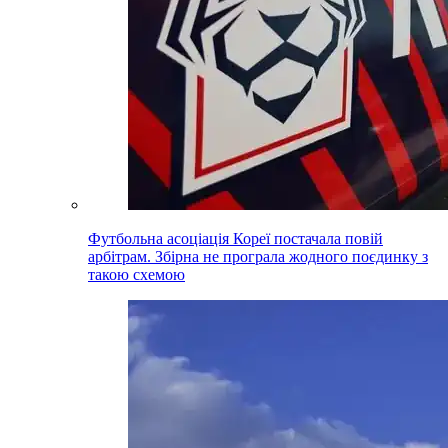
Футбольна асоціація Кореї постачала повій
арбітрам. Збірна не програла жодного поєдинку з
такою схемою