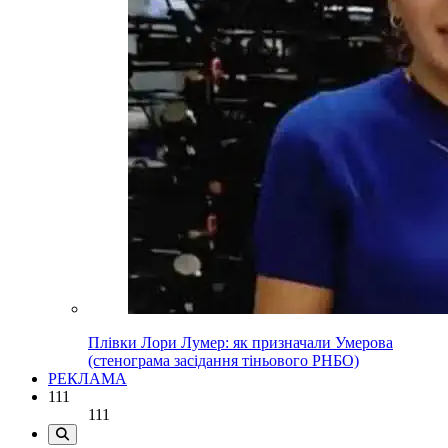
Плівки Лори Лумер: як призначали Умерова
(стенограма засідання тіньового РНБО)
РЕКЛАМА
111
111