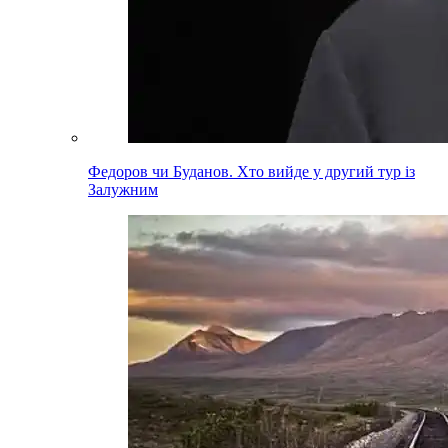
Федоров чи Буданов. Хто вийде у другий тур із
Залужним