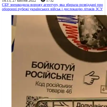
14:13, 27 квітня 2022
1732
СБУ знешкодила ворожу агентуру, яка збирала розвіддані про
оборонні рубежі українських військ і дислокацію літаків ЗСУ