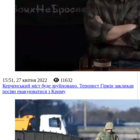
15:51, 27 квітня 2022
11632
Керченський міст буде зруйновано. Терорист Гіркін закликав
росіян евакуюватися з Криму