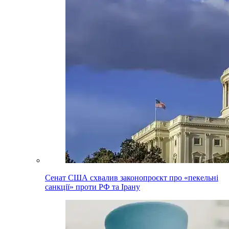
Сенат США схвалив законопроєкт про «пекельні
санкції» проти РФ та Ірану