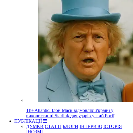
The Atlantic: Ілон Маск відмовляє Україні у
використанні Starlink для ударів углиб Росії
ПУБЛІКАЦІЇ
ДУМКИ
СТАТТІ
БЛОГИ
ІНТЕРВ'Ю
ІСТОРІЯ
ІНОЗМІ