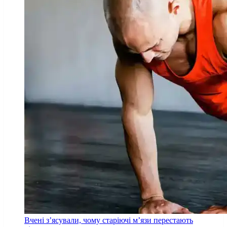
Вчені з’ясували, чому старіючі м’язи перестають