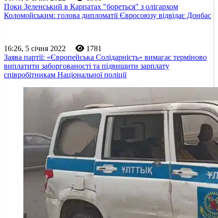
Поки Зеленський в Карпатах "бореться" з олігархом
Коломойським: голова дипломатії Євросоюзу відвідає Донбас
16:26, 5 січня 2022
1781
Заява партії: «Європейська Солідарність» вимагає терміново
виплатити заборгованості та підвищити зарплату
співробітникам Національної поліції