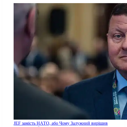
JEF замість НАТО, або Чому Залужний вирішив