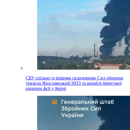
СБУ спільно із іншими складовими Сил оборони
уразила Ярославський НПЗ та кораблі берегової
охорони фсб у Керчі