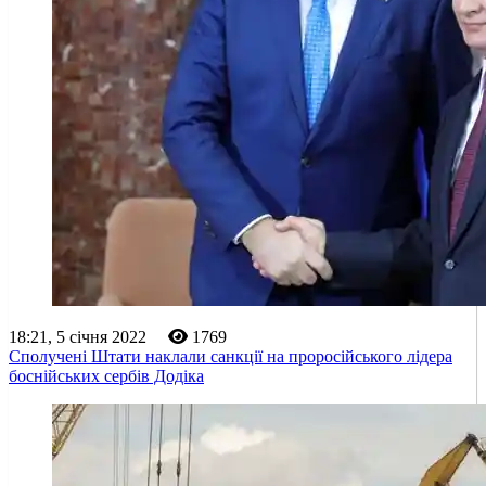
18:21, 5 січня 2022
1769
Сполучені Штати наклали санкції на проросійського лідера
боснійських сербів Додіка