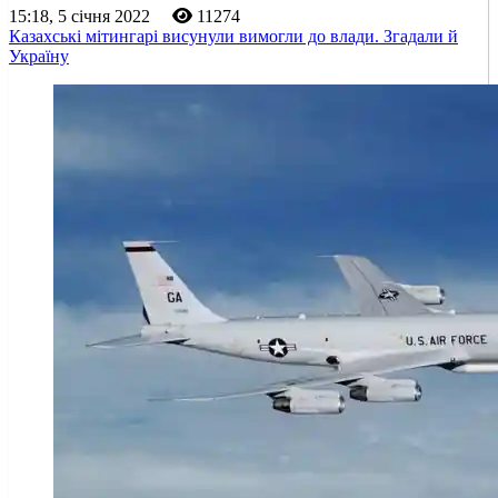
15:18, 5 січня 2022
11274
Казахські мітингарі висунули вимогли до влади. Згадали й
Україну