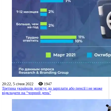
20:22, 5 січня 2022
1947
Третина українців дотягує до зарплати або пенсії і не може
відкладати на “чорний день”