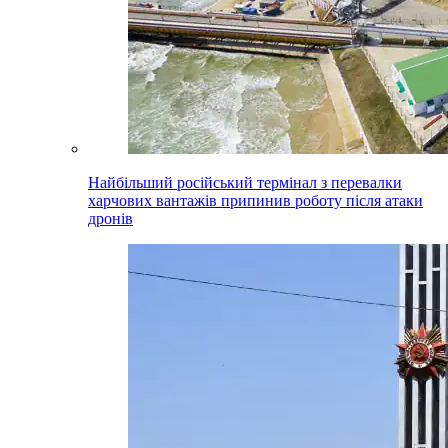
Найбільший російський термінал з перевалки
харчових вантажів припинив роботу після атаки
дронів