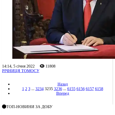
14:14, 5 січня 2022
11808
РІЧНИЦЯ ТОМОСУ
Назад
1
2
3
...
3234
3235
3236
...
6155
6156
6157
6158
Вперед
ТОП-НОВИНИ ЗА ДОБУ