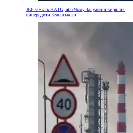
JEF замість НАТО, або Чому Залужний вирішив
випередити Зеленського