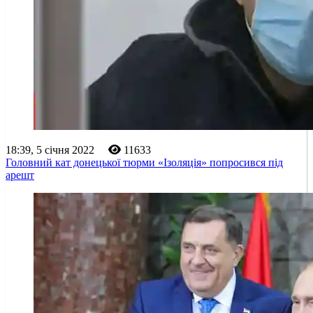
18:39, 5 січня 2022
11633
Головний кат донецької тюрми «Ізоляція» попросився під
арешт