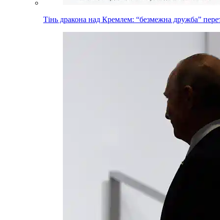
Тінь дракона над Кремлем: “безмежна дружба” пере