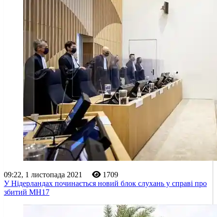
09:22, 1 листопада 2021
1709
У Нідерландах починається новий блок слухань у справі про
збитий MH17