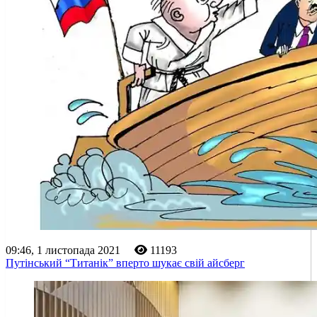
09:46, 1 листопада 2021
11193
Путінський “Титанік” вперто шукає свій айсберг