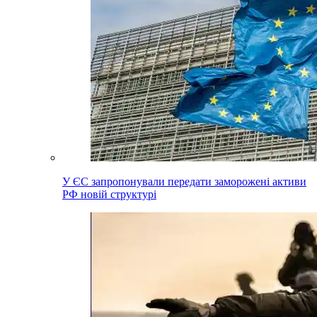
У ЄС запропонували передати заморожені активи
РФ новій структурі