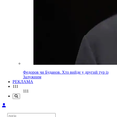
Федоров чи Буданов. Хто вийде у другий тур із
Залужним
РЕКЛАМА
111
111