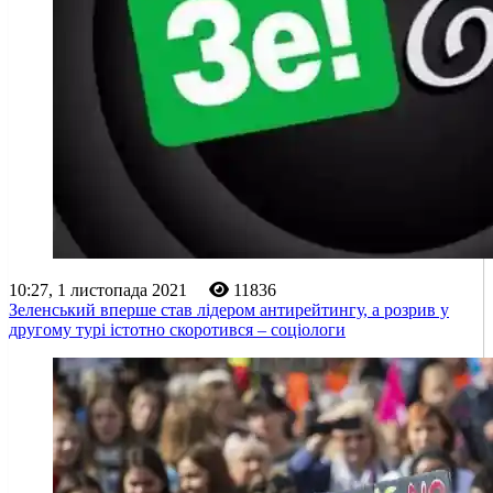
10:27, 1 листопада 2021
11836
Зеленський вперше став лідером антирейтингу, а розрив у
другому турі істотно скоротився – соціологи