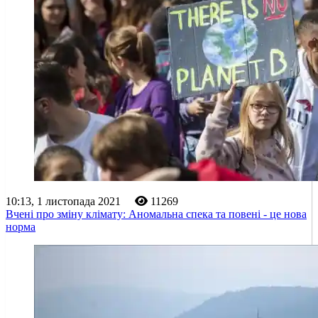
10:13, 1 листопада 2021
11269
Вчені про зміну клімату: Аномальна спека та повені - це нова
норма