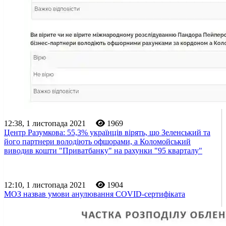
12:38, 1 листопада 2021
1969
Центр Разумкова: 55,3% українців вірять, що Зеленський та
його партнери володіють офшорами, а Коломойський
виводив кошти "Приватбанку" на рахунки "95 кварталу"
12:10, 1 листопада 2021
1904
МОЗ назвав умови анулювання COVID-сертифіката