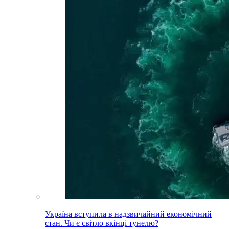
Україна вступила в надзвичайний економічний
стан. Чи є світло вкінці тунелю?