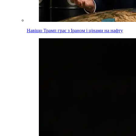
Навіщо Трамп грає з Іраном і цінами на нафту