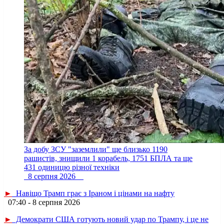
За добу ЗСУ "заземлили" ще близько 1190
рашистів, знищили 1 корабель, 1751 БПЛА та ще
431 одиницю різної техніки
8 серпня 2026
►
Навіщо Трамп грає з Іраном і цінами на нафту
07:40 - 8 серпня 2026
►
Демократи США готують новий удар по Трампу, і це не