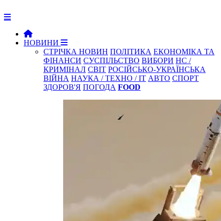
НОВИНИ
СТРІЧКА НОВИН
ПОЛІТИКА
ЕКОНОМІКА ТА
ФІНАНСИ
СУСПІЛЬСТВО
ВИБОРИ
НС /
КРИМІНАЛ
СВІТ
РОСІЙСЬКО-УКРАЇНСЬКА
ВІЙНА
НАУКА / ТЕХНО / IT
АВТО
СПОРТ
ЗДОРОВ'Я
ПОГОДА
FOOD