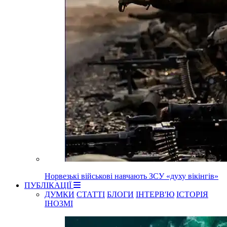
Норвезькі військові навчають ЗСУ «духу вікінгів»
ПУБЛІКАЦІЇ
ДУМКИ
СТАТТІ
БЛОГИ
ІНТЕРВ'Ю
ІСТОРІЯ
ІНОЗМІ