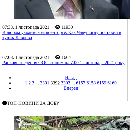
07:38, 1 листопада 2021
11930
В любом украинском военторге. Как Чавушоглу поставил в
тупик Лаврова
07:08, 1 листопада 2021
1664
Ранкове зведення ООС станом на 7.00 1 листопада 2021 року
Назад
1
2
3
...
3391
3392
3393
...
6157
6158
6159
6160
Вперед
ТОП-НОВИНИ ЗА ДОБУ