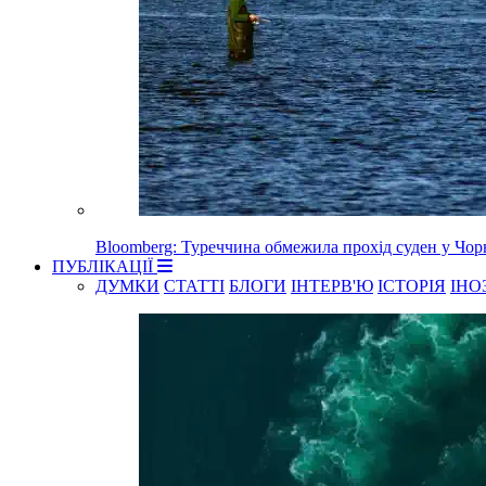
Bloomberg: Туреччина обмежила прохід суден у Чорн
ПУБЛІКАЦІЇ
ДУМКИ
СТАТТІ
БЛОГИ
ІНТЕРВ'Ю
ІСТОРІЯ
ІНО