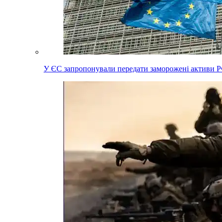
У ЄС запропонували передати заморожені активи Р