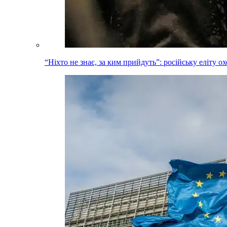
“Ніхто не знає, за ким прийдуть”: російську еліту