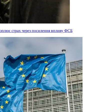
 охоплює страх через посилення впливу ФСБ