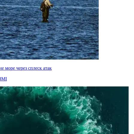
е море через сплеск атак
ЗМІ