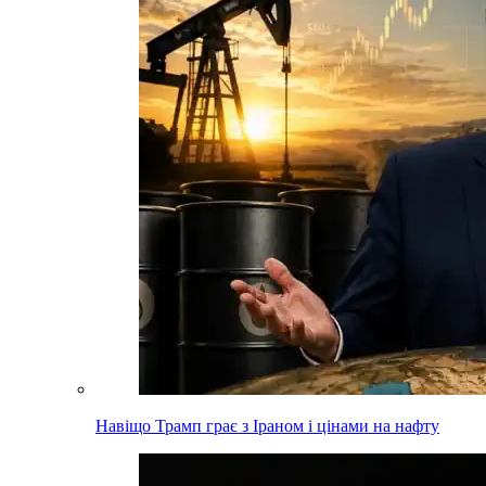
Навіщо Трамп грає з Іраном і цінами на нафту