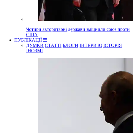
Чотири авторитарні держави зміцнили союз проти
США
ПУБЛІКАЦІЇ
ДУМКИ
СТАТТІ
БЛОГИ
ІНТЕРВ'Ю
ІСТОРІЯ
ІНОЗМІ