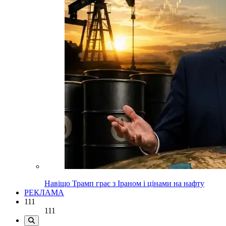
Навіщо Трамп грає з Іраном і цінами на нафту
РЕКЛАМА
111
111