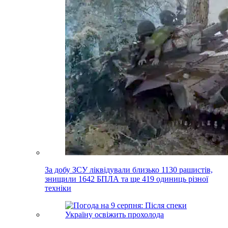
За добу ЗСУ ліквідували близько 1130 рашистів,
знищили 1642 БПЛА та ще 419 одиниць різної
техніки