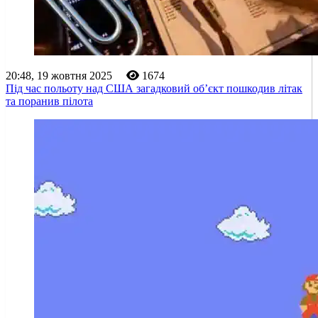
20:48, 19 жовтня 2025
1674
Під час польоту над США загадковий об’єкт пошкодив літак
та поранив пілота