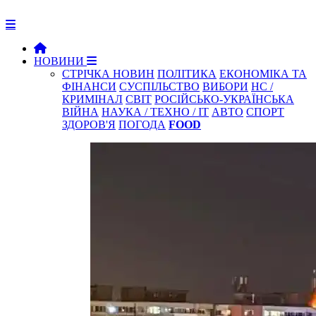
НОВИНИ
СТРІЧКА НОВИН
ПОЛІТИКА
ЕКОНОМІКА ТА
ФІНАНСИ
СУСПІЛЬСТВО
ВИБОРИ
НС /
КРИМІНАЛ
СВІТ
РОСІЙСЬКО-УКРАЇНСЬКА
ВІЙНА
НАУКА / ТЕХНО / IT
АВТО
СПОРТ
ЗДОРОВ'Я
ПОГОДА
FOOD