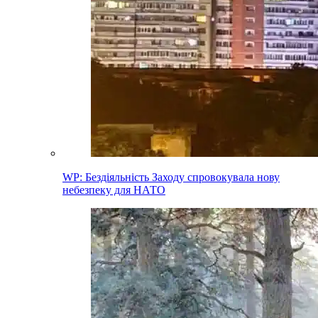
WP: Бездіяльність Заходу спровокувала нову
небезпеку для НАТО