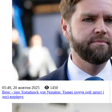
05:49, 20 жовтня 2025
1450
Венс - про Tomahawk для України: Трамп почув цей запит і
досі вирішує