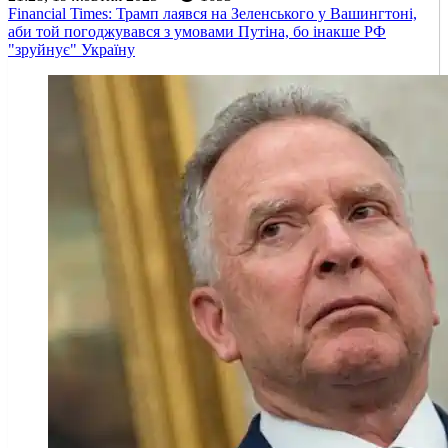
Financial Times: Трамп лаявся на Зеленського у Вашингтоні,
аби той погоджувався з умовами Путіна, бо інакше РФ
"зруйнує" Україну