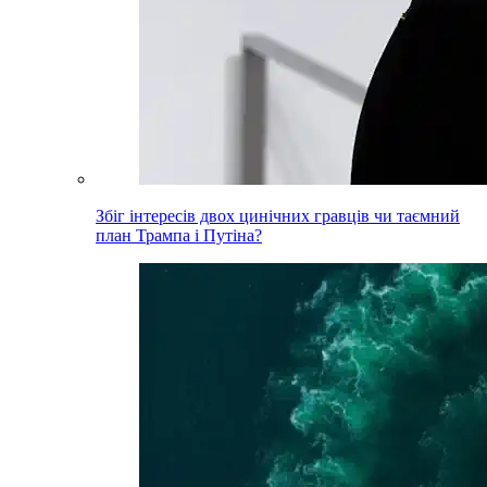
Збіг інтересів двох цинічних гравців чи таємний
план Трампа і Путіна?