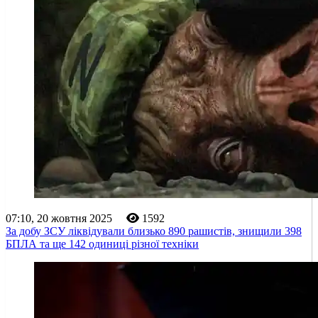
07:10, 20 жовтня 2025
1592
За добу ЗСУ ліквідували близько 890 рашистів, знищили 398
БПЛА та ще 142 одиниці різної техніки