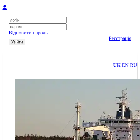
Відновити пароль
Реєстрація
Увійти
UK
EN
RU