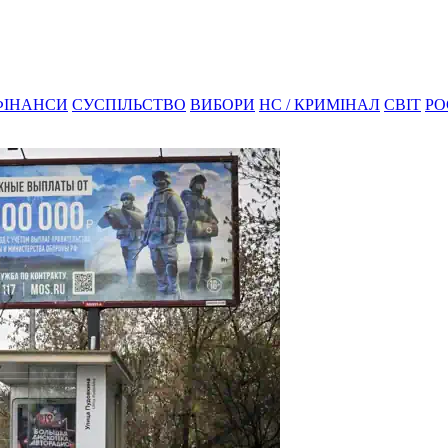
ФІНАНСИ
СУСПІЛЬСТВО
ВИБОРИ
НС / КРИМІНАЛ
СВІТ
РО