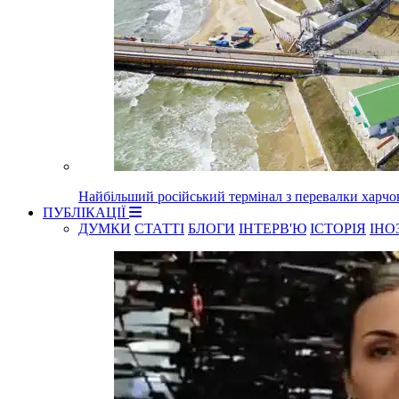
Найбільший російський термінал з перевалки харчо
ПУБЛІКАЦІЇ
ДУМКИ
СТАТТІ
БЛОГИ
ІНТЕРВ'Ю
ІСТОРІЯ
ІНО