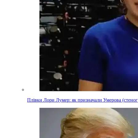
Плівки Лори Лумер: як призначали Умерова (стеног