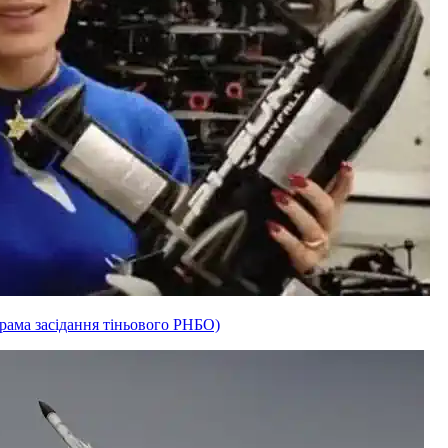
рама засідання тіньового РНБО)