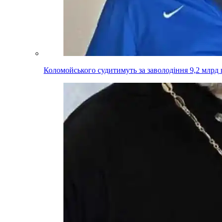
Коломойського судитимуть за заволодіння 9,2 млрд