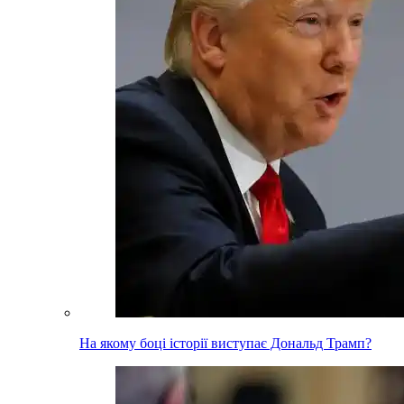
На якому боці історії виступає Дональд Трамп?