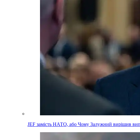
JEF замість НАТО, або Чому Залужний вирішив вип