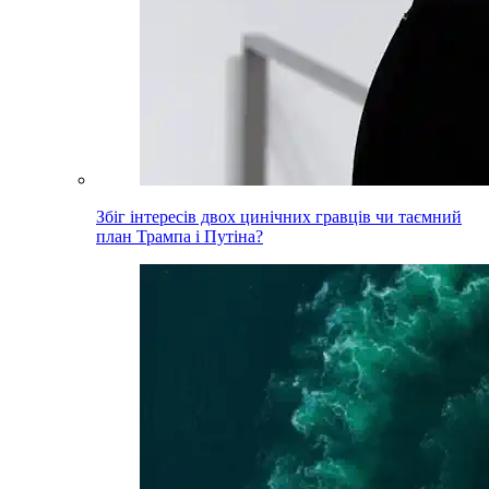
Збіг інтересів двох цинічних гравців чи таємний
план Трампа і Путіна?