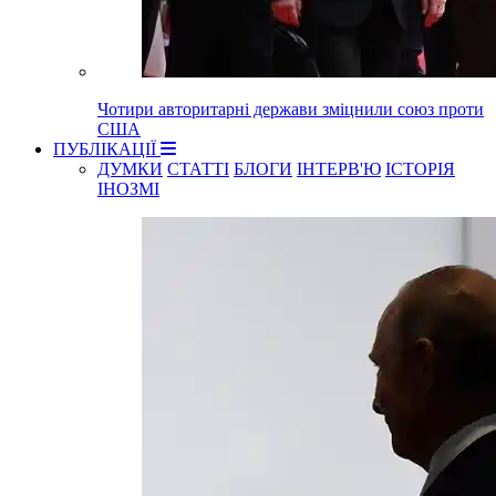
Чотири авторитарні держави зміцнили союз проти
США
ПУБЛІКАЦІЇ
ДУМКИ
СТАТТІ
БЛОГИ
ІНТЕРВ'Ю
ІСТОРІЯ
ІНОЗМІ