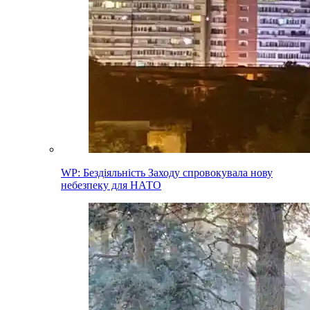
WP: Бездіяльність Заходу спровокувала нову
небезпеку для НАТО