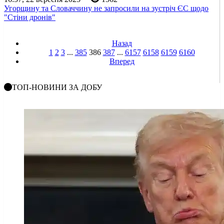
Угорщину та Словаччину не запросили на зустріч ЄС щодо
"Стіни дронів"
Назад
1
2
3
...
385
386
387
...
6157
6158
6159
6160
Вперед
ТОП-НОВИНИ ЗА ДОБУ