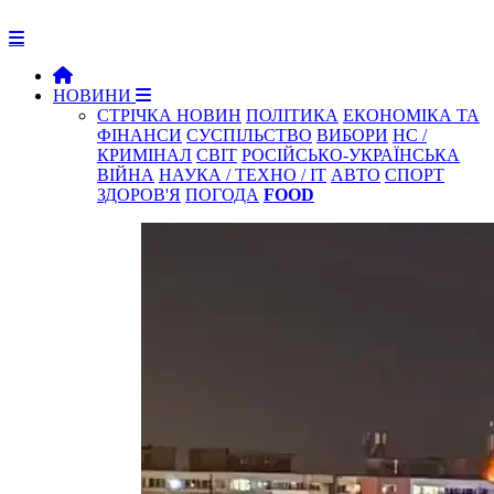
НОВИНИ
СТРІЧКА НОВИН
ПОЛІТИКА
ЕКОНОМІКА ТА
ФІНАНСИ
СУСПІЛЬСТВО
ВИБОРИ
НС /
КРИМІНАЛ
СВІТ
РОСІЙСЬКО-УКРАЇНСЬКА
ВІЙНА
НАУКА / ТЕХНО / IT
АВТО
СПОРТ
ЗДОРОВ'Я
ПОГОДА
FOOD