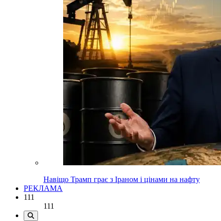
Навіщо Трамп грає з Іраном і цінами на нафту
РЕКЛАМА
111
111