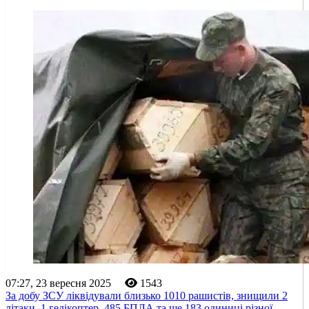
07:27, 23 вересня 2025
1543
За добу ЗСУ ліквідували близько 1010 рашистів, знищили 2
літаки, 1 гелікоптер, 485 БПЛА та ще 183 одиниці різної