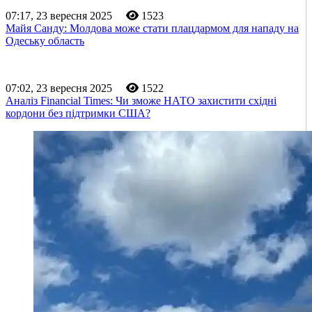
07:17, 23 вересня 2025
1523
Майя Санду: Молдова може стати плацдармом для нападу на
Одеську область
07:02, 23 вересня 2025
1522
Аналіз Financial Times: Чи зможе НАТО захистити східні
кордони без підтримки США?