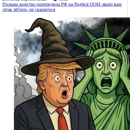
Польща жорстко попередила РФ на Радбезі ООН: якщо ваш
літак зіб'ють, не скаржтеся