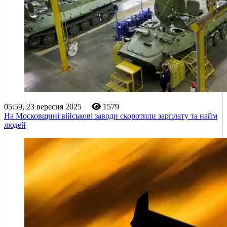
05:59, 23 вересня 2025
1579
На Московщині військові заводи скоротили зарплату та найм
людей