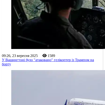
09:26, 23 вересня 2025
1589
У Вашингтоні було "атаковано" гелікоптер із Трампом на
борту