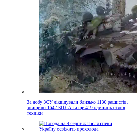
За добу ЗСУ ліквідували близько 1130 рашистів,
знищили 1642 БПЛА та ще 419 одиниць різної
техніки